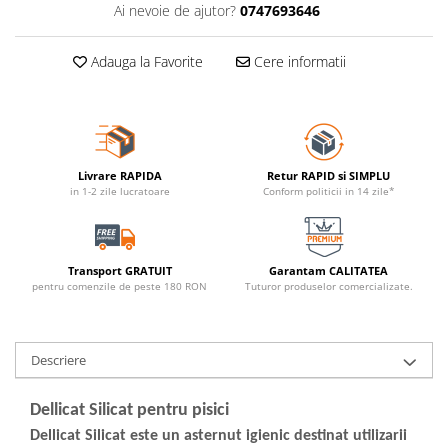
Ai nevoie de ajutor?
0747693646
Adauga la Favorite
Cere informatii
Livrare RAPIDA
Retur RAPID si SIMPLU
in 1-2 zile lucratoare
Conform politicii in 14 zile*
Transport GRATUIT
Garantam CALITATEA
pentru comenzile de peste 180 RON
Tuturor produselor comercializate.
Descriere
Dellicat Silicat pentru pisici
Dellicat Silicat este un asternut igienic destinat utilizarii