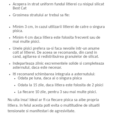
Acopera in strat uniform fundul litierei cu nisipul silicat
Best Cat
Grosimea stratului ar trebui sa fie:
Minim 3 cm, in cazul utilizarii litierei de catre o singura
pisica.
Minim 4 cm daca litiera este folosita frecvent sau de
mai multe pisici.
Unele pisici prefera sa-si faca nevoile intr-un anume
colt al litierei. De aceea se recomanda, din cand in
cand, agitarea si redistribuirea granulelor de silicat.
Indeparteaza zilnic excrementele solide si completeaza
asternutul, daca este necesar.
Iti recomand schimbarea integrala a asternutului:
Odata pe luna, daca ai o singura pisica
Odata la 15 zile, daca litiera este folosita de 2 pisici
La fiecare 10 zile, pentru 3 sau mai multe pisici.
Nu uita insa! Ideal ar fi ca fiecare pisica sa aibe propria
litiera. In felul acesta poti evita o multitudine de situatii
tensionate si manifestari de agresivitate.