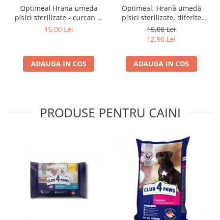
Optimeal Hrana umeda
Optimeal, Hrană umedă
pisici sterilizate - curcan si
pisici sterilizate, diferite
pui in sos, set 3+1,
arome, (3+1), 0.34kg
15,00 Lei
15,00 Lei
4*0,085kg
12,90 Lei
ADAUGA IN COS
ADAUGA IN COS
PRODUSE PENTRU CAINI