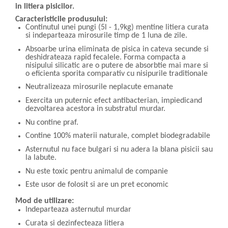
in litiera pisicilor.
Caracteristicile produsului:
Continutul unei pungi (5l - 1,9kg) mentine litiera curata
si indeparteaza mirosurile timp de 1 luna de zile.
Absoarbe urina eliminata de pisica in cateva secunde si
deshidrateaza rapid fecalele. Forma compacta a
nisipului silicatic are o putere de absorbtie mai mare si
o eficienta sporita comparativ cu nisipurile traditionale
Neutralizeaza mirosurile neplacute emanate
Exercita un puternic efect antibacterian, impiedicand
dezvoltarea acestora in substratul murdar.
Nu contine praf.
Contine 100% materii naturale, complet biodegradabile
Asternutul nu face bulgari si nu adera la blana pisicii sau
la labute.
Nu este toxic pentru animalul de companie
Este usor de folosit si are un pret economic
Mod de utilizare:
Indeparteaza asternutul murdar
Curata si dezinfecteaza litiera