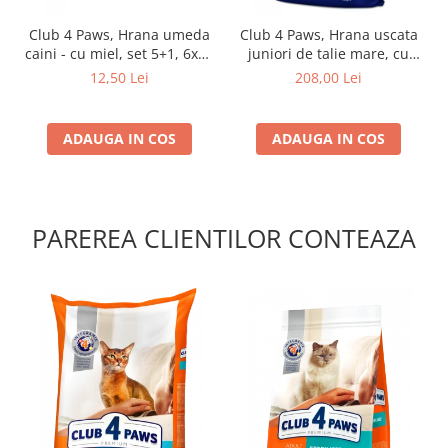
Club 4 Paws, Hrana umeda
Club 4 Paws, Hrana uscata
caini - cu miel, set 5+1, 6x80
juniori de talie mare, cu
g
pui, 14kg
12,50 Lei
208,00 Lei
ADAUGA IN COS
ADAUGA IN COS
PAREREA CLIENTILOR CONTEAZA