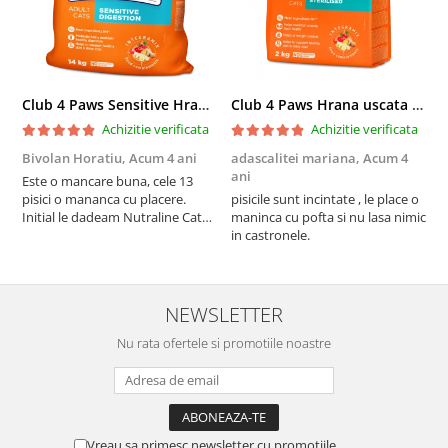
Club 4 Paws Sensitive Hrana uscata pisici adulte, 14kg
Club 4 Paws Hrana uscata pisici sterilizate, 2kg
Achizitie verificata
Achizitie verificata
Bivolan Horatiu,
Acum 4 ani
adascalitei mariana,
Acum 4
a
ani
a
Este o mancare buna, cele 13
pisici o mananca cu placere.
pisicile sunt incintate , le place o
p
Initial le dadeam Nutraline Cat
maninca cu pofta si nu lasa nimic
m
Indoor, dar de cand s-a
in castronele.
i
scumpuit am incercat 4 paw si
concept for Live pe care o evita,
nu o mananca cu placere. Eu
sunt multumit si voi continua cu
NEWSLETTER
acest brand...
Nu rata ofertele si promotiile noastre
Vreau sa primesc newsletter cu promotiile