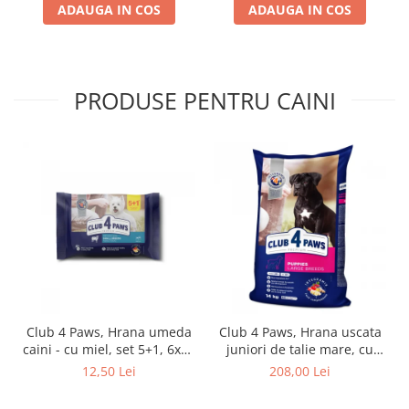
ADAUGA IN COS
ADAUGA IN COS
PRODUSE PENTRU CAINI
Club 4 Paws, Hrana umeda
Club 4 Paws, Hrana uscata
caini - cu miel, set 5+1, 6x80
juniori de talie mare, cu
g
pui, 14kg
12,50 Lei
208,00 Lei