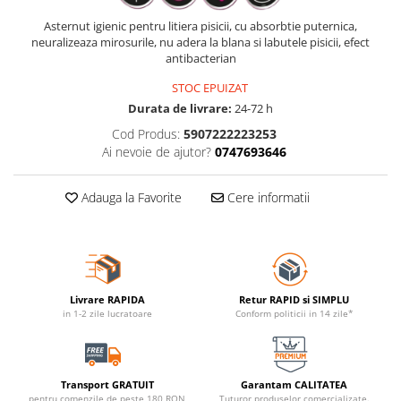
Asternut igienic pentru litiera pisicii, cu absorbtie puternica,
neuralizeaza mirosurile, nu adera la blana si labutele pisicii, efect
antibacterian
STOC EPUIZAT
Durata de livrare:
24-72 h
Cod Produs:
5907222223253
Ai nevoie de ajutor?
0747693646
Adauga la Favorite
Cere informatii
Livrare RAPIDA
Retur RAPID si SIMPLU
in 1-2 zile lucratoare
Conform politicii in 14 zile*
Transport GRATUIT
Garantam CALITATEA
pentru comenzile de peste 180 RON
Tuturor produselor comercializate.