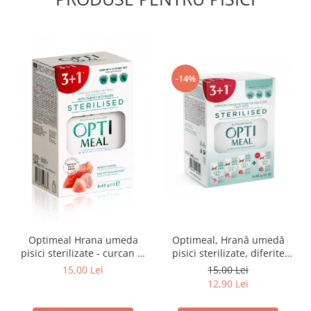
-14%
Optimeal Hrana umeda
Optimeal, Hrană umedă
pisici sterilizate - curcan si
pisici sterilizate, diferite
pui in sos, set 3+1,
arome, (3+1), 0.34kg
15,00 Lei
15,00 Lei
4*0,085kg
12,90 Lei