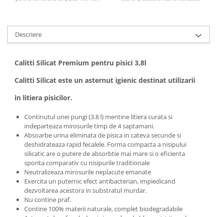
Descriere
Calitti Silicat Premium pentru pisici 3,8l
Calitti Silicat este un asternut igienic destinat utilizarii
in litiera pisicilor.
Continutul unei pungi (3.8 l) mentine litiera curata si
indeparteaza mirosurile timp de 4 saptamani.
Absoarbe urina eliminata de pisica in cateva secunde si
deshidrateaza rapid fecalele. Forma compacta a nisipului
silicatic are o putere de absorbtie mai mare si o eficienta
sporita comparativ cu nisipurile traditionale
Neutralizeaza mirosurile neplacute emanate
Exercita un puternic efect antibacterian, impiedicand
dezvoltarea acestora in substratul murdar.
Nu contine praf.
Contine 100% materii naturale, complet biodegradabile