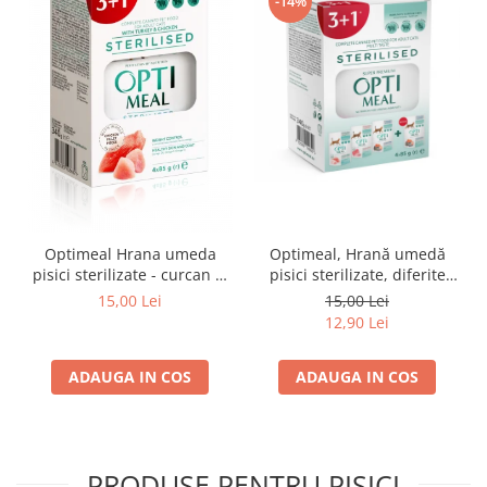
-14%
Optimeal Hrana umeda
Optimeal, Hrană umedă
pisici sterilizate - curcan si
pisici sterilizate, diferite
pui in sos, set 3+1,
arome, (3+1), 0.34kg
15,00 Lei
15,00 Lei
4*0,085kg
12,90 Lei
ADAUGA IN COS
ADAUGA IN COS
PRODUSE PENTRU PISICI