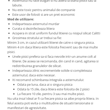
Asternutul nu face bulgari si nu adera la blana pisicii sau la
labute.
Nu este toxic pentru animalul de companie
Este usor de folosit si are un pret economic
Mod de utilizare:
Indeparteaza asternutul murdar
Curata si dezinfecteaza litiera
Acopera in strat uniform fundul litierei cu nisipul silicat Calitti
Grosimea stratului ar trebui sa fie:
Minim 3 cm, in cazul utilizarii litierei de catre o singura pisica.
Minim 4 cm daca litiera este folosita frecvent sau de mai multe
pisici.
Unele pisici prefera sa-si faca nevoile intr-un anume colt al
litierei. De aceea se recomanda, din cand in cand, agitarea si
redistribuirea granulelor de silicat.
Indeparteaza zilnic excrementele solide si completeaza
asternutul, daca este necesar.
Iti recomand schimbarea integrala a asternutului:
Odata pe luna, daca ai o singura pisica
Odata la 15 zile, daca litiera este folosita de 2 pisici
La fiecare 10 zile, pentru 3 sau mai multe pisici.
Nu uita insa! Ideal ar fi ca fiecare pisica sa aibe propria litiera. In
felul acesta poti evita o multitudine de situatii tensionate si
manifestari de agresivitate.