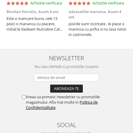
Achizitie verificata
Achizitie verificata
Bivolan Horatiu,
Acum 4 ani
adascalitei mariana,
Acum 4
a
ani
a
Este o mancare buna, cele 13
pisici o mananca cu placere.
pisicile sunt incintate , le place o
p
Initial le dadeam Nutraline Cat
maninca cu pofta si nu lasa nimic
m
Indoor, dar de cand s-a
in castronele.
i
scumpuit am incercat 4 paw si
concept for Live pe care o evita,
nu o mananca cu placere. Eu
sunt multumit si voi continua cu
NEWSLETTER
acest brand...
Nu rata ofertele si promotiile noastre
Vreau sa primesc newsletter cu promotiile
magazinului. Afla mai multe in
Politica de
Confidentialitate
SOCIAL