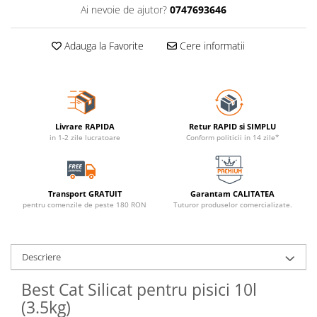
Ai nevoie de ajutor?
0747693646
Adauga la Favorite
Cere informatii
Livrare RAPIDA
Retur RAPID si SIMPLU
in 1-2 zile lucratoare
Conform politicii in 14 zile*
Transport GRATUIT
Garantam CALITATEA
pentru comenzile de peste 180 RON
Tuturor produselor comercializate.
Descriere
Best Cat Silicat pentru pisici 10l
(3.5kg)