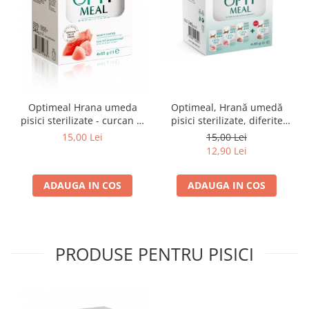
Optimeal Hrana umeda
Optimeal, Hrană umedă
pisici sterilizate - curcan si
pisici sterilizate, diferite
pui in sos, set 3+1,
arome, (3+1), 0.34kg
15,00 Lei
15,00 Lei
4*0,085kg
12,90 Lei
ADAUGA IN COS
ADAUGA IN COS
PRODUSE PENTRU PISICI