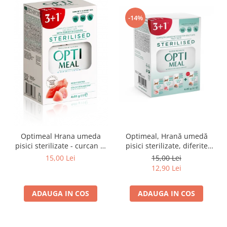
-14%
Optimeal Hrana umeda
Optimeal, Hrană umedă
pisici sterilizate - curcan si
pisici sterilizate, diferite
pui in sos, set 3+1,
arome, (3+1), 0.34kg
15,00 Lei
15,00 Lei
4*0,085kg
12,90 Lei
ADAUGA IN COS
ADAUGA IN COS