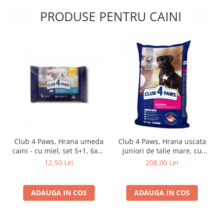
PRODUSE PENTRU CAINI
Club 4 Paws, Hrana umeda
Club 4 Paws, Hrana uscata
caini - cu miel, set 5+1, 6x80
juniori de talie mare, cu
g
pui, 14kg
12,50 Lei
208,00 Lei
ADAUGA IN COS
ADAUGA IN COS