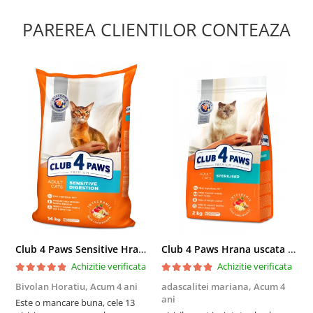
PAREREA CLIENTILOR CONTEAZA
Club 4 Paws Sensitive Hrana uscata pisici adulte, 14kg
Club 4 Paws Hrana uscata pisici sterilizate, 2kg
Achizitie verificata
Achizitie verificata
Bivolan Horatiu,
Acum 4 ani
adascalitei mariana,
Acum 4
a
ani
a
Este o mancare buna, cele 13