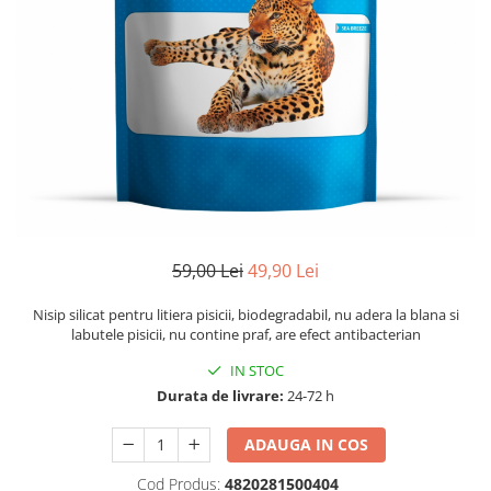
59,00 Lei
49,90 Lei
Nisip silicat pentru litiera pisicii, biodegradabil, nu adera la blana si
labutele pisicii, nu contine praf, are efect antibacterian
IN STOC
Durata de livrare:
24-72 h
ADAUGA IN COS
Cod Produs:
4820281500404