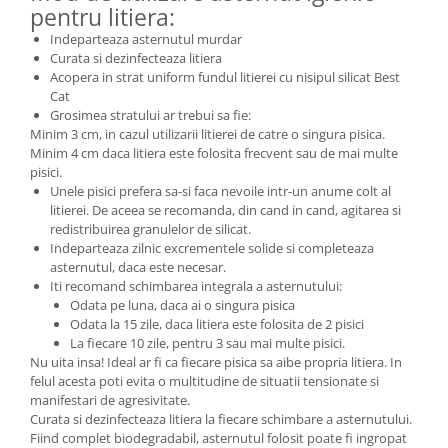
pentru litiera:
Indeparteaza asternutul murdar
Curata si dezinfecteaza litiera
Acopera in strat uniform fundul litierei cu nisipul silicat Best
Cat
Grosimea stratului ar trebui sa fie:
Minim 3 cm, in cazul utilizarii litierei de catre o singura pisica.
Minim 4 cm daca litiera este folosita frecvent sau de mai multe
pisici.
Unele pisici prefera sa-si faca nevoile intr-un anume colt al
litierei. De aceea se recomanda, din cand in cand, agitarea si
redistribuirea granulelor de silicat.
Indeparteaza zilnic excrementele solide si completeaza
asternutul, daca este necesar.
Iti recomand schimbarea integrala a asternutului:
Odata pe luna, daca ai o singura pisica
Odata la 15 zile, daca litiera este folosita de 2 pisici
La fiecare 10 zile, pentru 3 sau mai multe pisici.
Nu uita insa! Ideal ar fi ca fiecare pisica sa aibe propria litiera. In
felul acesta poti evita o multitudine de situatii tensionate si
manifestari de agresivitate.
Curata si dezinfecteaza litiera la fiecare schimbare a asternutului.
Fiind complet biodegradabil, asternutul folosit poate fi ingropat