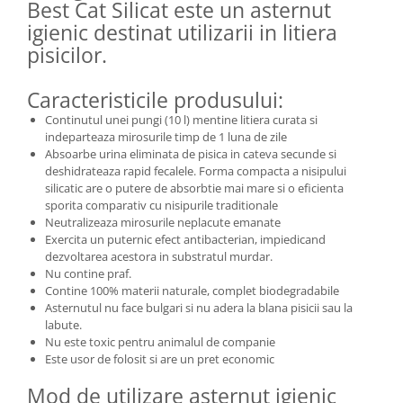
Best Cat Silicat este un asternut
igienic destinat utilizarii in litiera
pisicilor.
Caracteristicile produsului:
Continutul unei pungi (10 l) mentine litiera curata si
indeparteaza mirosurile timp de 1 luna de zile
Absoarbe urina eliminata de pisica in cateva secunde si
deshidrateaza rapid fecalele. Forma compacta a nisipului
silicatic are o putere de absorbtie mai mare si o eficienta
sporita comparativ cu nisipurile traditionale
Neutralizeaza mirosurile neplacute emanate
Exercita un puternic efect antibacterian, impiedicand
dezvoltarea acestora in substratul murdar.
Nu contine praf.
Contine 100% materii naturale, complet biodegradabile
Asternutul nu face bulgari si nu adera la blana pisicii sau la
labute.
Nu este toxic pentru animalul de companie
Este usor de folosit si are un pret economic
Mod de utilizare asternut igienic