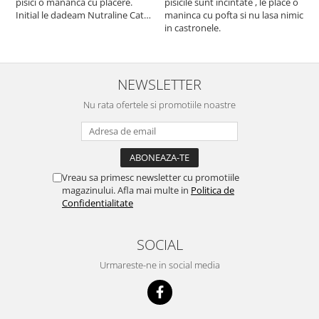
pisici o mananca cu placere.
pisicile sunt incintate , le place o
p
Initial le dadeam Nutraline Cat
maninca cu pofta si nu lasa nimic
m
Indoor, dar de cand s-a
in castronele.
i
scumpuit am incercat 4 paw si
concept for Live pe care o evita,
nu o mananca cu placere. Eu
sunt multumit si voi continua cu
NEWSLETTER
acest brand...
Nu rata ofertele si promotiile noastre
Vreau sa primesc newsletter cu promotiile
magazinului. Afla mai multe in
Politica de
Confidentialitate
SOCIAL
Urmareste-ne in social media