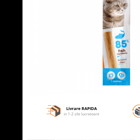
Livrare RAPIDA
in 1-2 zile lucratoare