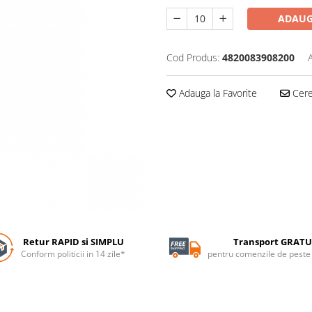
ADAUG
Cod Produs:
4820083908200
Adauga la Favorite
Cere 
Retur RAPID si SIMPLU
Transport GRATU
Conform politicii in 14 zile*
pentru comenzile de pest