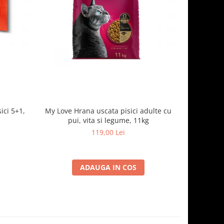
ici 5+1,
My Love Hrana uscata pisici adulte cu
Optimeal H
pui, vita si legume, 11kg
- curcan
119,00 Lei
ADAUGA IN COS