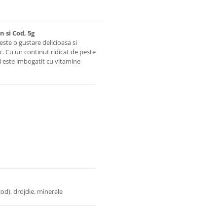
 si Cod, 5g
te o gustare delicioasa si
ic. Cu un continut ridicat de peste
i este imbogatit cu vitamine
od), drojdie, minerale