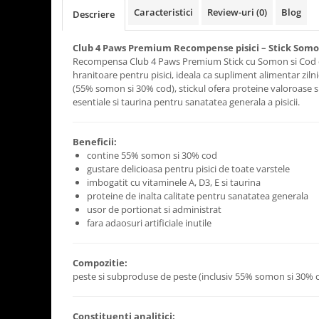
Caracteristici
Review-uri
(0)
Blog
Descriere
Club 4 Paws Premium Recompense pisici – Stick Somon
Recompensa Club 4 Paws Premium Stick cu Somon si Cod es
hranitoare pentru pisici, ideala ca supliment alimentar ziln
(55% somon si 30% cod), stickul ofera proteine valoroase s
esentiale si taurina pentru sanatatea generala a pisicii.
Beneficii:
contine 55% somon si 30% cod
gustare delicioasa pentru pisici de toate varstele
imbogatit cu vitaminele A, D3, E si taurina
proteine de inalta calitate pentru sanatatea generala
usor de portionat si administrat
fara adaosuri artificiale inutile
Compozitie:
peste si subproduse de peste (inclusiv 55% somon si 30% c
Constituenti analitici: