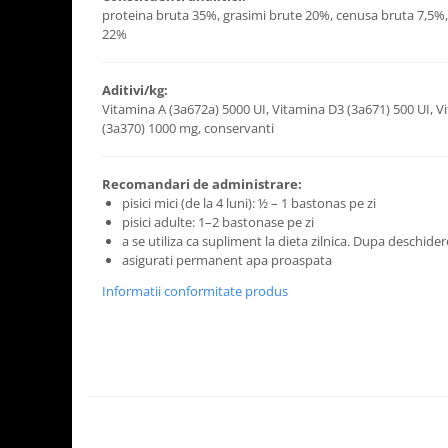
proteina bruta 35%, grasimi brute 20%, cenusa bruta 7,5%,
22%
Aditivi/kg:
Vitamina A (3а672а) 5000 UI, Vitamina D3 (3а671) 500 UI, V
(3а370) 1000 mg, conservanti
Recomandari de administrare:
pisici mici (de la 4 luni): ½ – 1 bastonas pe zi
pisici adulte: 1–2 bastonase pe zi
a se utiliza ca supliment la dieta zilnica. Dupa deschide
asigurati permanent apa proaspata
Informatii conformitate produs