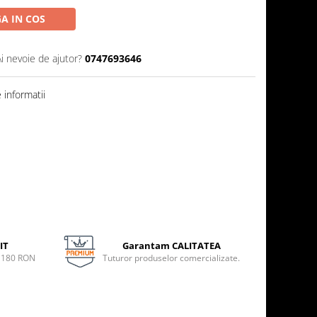
A IN COS
Ai nevoie de ajutor?
0747693646
informatii
IT
Garantam CALITATEA
e 180 RON
Tuturor produselor comercializate.