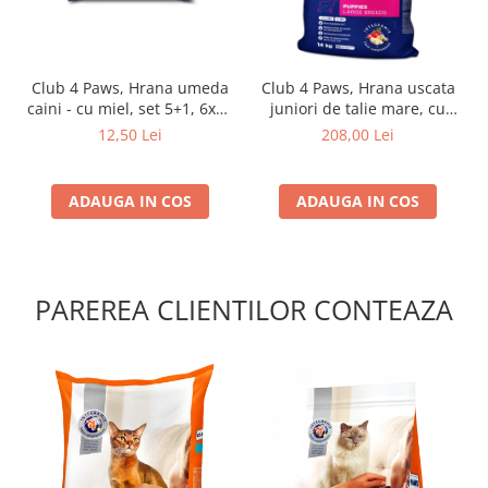
Club 4 Paws, Hrana umeda
Club 4 Paws, Hrana uscata
caini - cu miel, set 5+1, 6x80
juniori de talie mare, cu
g
pui, 14kg
12,50 Lei
208,00 Lei
ADAUGA IN COS
ADAUGA IN COS
PAREREA CLIENTILOR CONTEAZA