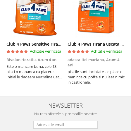
Club 4 Paws Sensitive Hrana uscata pisici adulte, 14kg
Club 4 Paws Hrana uscata pisici sterilizate, 2kg
Achizitie verificata
Achizitie verificata
Bivolan Horatiu,
Acum 4 ani
adascalitei mariana,
Acum 4
a
ani
a
Este o mancare buna, cele 13
pisici o mananca cu placere.
pisicile sunt incintate , le place o
p
Initial le dadeam Nutraline Cat
maninca cu pofta si nu lasa nimic
m
Indoor, dar de cand s-a
in castronele.
i
scumpuit am incercat 4 paw si
concept for Live pe care o evita,
nu o mananca cu placere. Eu
sunt multumit si voi continua cu
NEWSLETTER
acest brand...
Nu rata ofertele si promotiile noastre