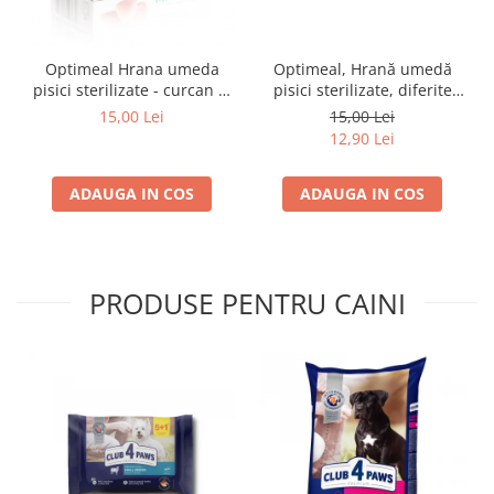
Optimeal Hrana umeda
Optimeal, Hrană umedă
pisici sterilizate - curcan si
pisici sterilizate, diferite
pui in sos, set 3+1,
arome, (3+1), 0.34kg
15,00 Lei
15,00 Lei
4*0,085kg
12,90 Lei
ADAUGA IN COS
ADAUGA IN COS
PRODUSE PENTRU CAINI