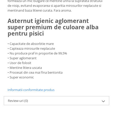
formeaza un mic bulgare ce mentine urina la suprafata stratului
de nisip, evitand evaporarea si aparitia mirosurilor neplacute si
mentinand baza litierei curata. Fara aroma.
Asternut igienic aglomerant
super premium de culoare alba
pentru pisici
• Capacitate de absorbtie mare
• Capteaza mirosurile neplacute
• Nu produce praf in proportie de 99,5%
• Super aglomerant
• Usor de folosit
• Mentine litiera uscata
• Procesat din cea mai fina bentonita
• Super economic
Informatii conformitate produs
Review-uri
(0)