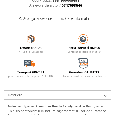
Cod Produs:
8681900005481
Ai nevoie de ajutor?
0747693646
Adauga la Favorite
Cere informatii
Livrare RAPIDA
Retur RAPID si SIMPLU
in 1-2 zile lucratoare
Conform politicii in 14 zile*
Transport GRATUIT
Garantam CALITATEA
pentru comenzile de peste 180 RON
Tuturor produselor comercializate.
Descriere
Asternut Igienic Premium Benty Sandy pentru Pisici,
este
un nisip bentonitic100% natural aglomerant si usor de curatat ce