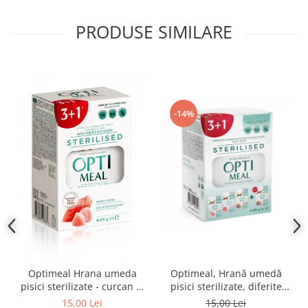
PRODUSE SIMILARE
-14%
Optimeal Hrana umeda
Optimeal, Hrană umedă
pisici sterilizate - curcan si
pisici sterilizate, diferite
pui in sos, set 3+1,
arome, (3+1), 0.34kg
15,00 Lei
15,00 Lei