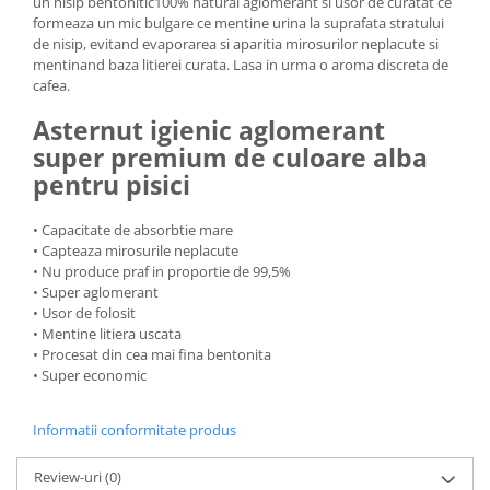
un nisip bentonitic100% natural aglomerant si usor de curatat ce
formeaza un mic bulgare ce mentine urina la suprafata stratului
de nisip, evitand evaporarea si aparitia mirosurilor neplacute si
mentinand baza litierei curata. Lasa in urma o aroma discreta de
cafea.
Asternut igienic aglomerant
super premium de culoare alba
pentru pisici
• Capacitate de absorbtie mare
• Capteaza mirosurile neplacute
• Nu produce praf in proportie de 99,5%
• Super aglomerant
• Usor de folosit
• Mentine litiera uscata
• Procesat din cea mai fina bentonita
• Super economic
Informatii conformitate produs
Review-uri
(0)