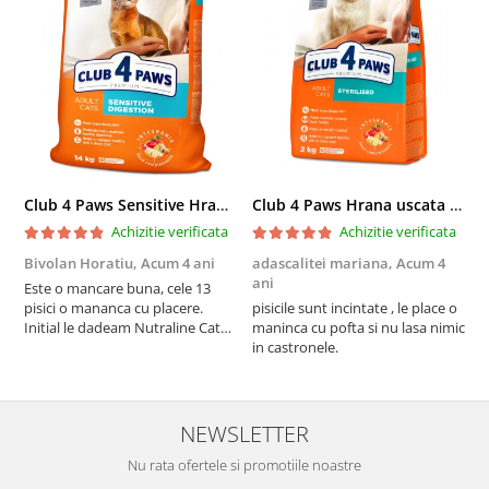
Club 4 Paws Sensitive Hrana uscata pisici adulte, 14kg
Club 4 Paws Hrana uscata pisici sterilizate, 2kg
Achizitie verificata
Achizitie verificata
Bivolan Horatiu,
Acum 4 ani
adascalitei mariana,
Acum 4
a
ani
a
Este o mancare buna, cele 13
pisici o mananca cu placere.
pisicile sunt incintate , le place o
p
Initial le dadeam Nutraline Cat
maninca cu pofta si nu lasa nimic
m
Indoor, dar de cand s-a
in castronele.
i
scumpuit am incercat 4 paw si
concept for Live pe care o evita,
nu o mananca cu placere. Eu
sunt multumit si voi continua cu
NEWSLETTER
acest brand...
Nu rata ofertele si promotiile noastre