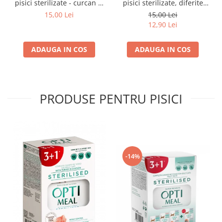
pisici sterilizate - curcan si
pisici sterilizate, diferite
pui in sos, set 3+1,
arome, (3+1), 0.34kg
15,00 Lei
15,00 Lei
4*0,085kg
12,90 Lei
ADAUGA IN COS
ADAUGA IN COS
PRODUSE PENTRU PISICI
-14%