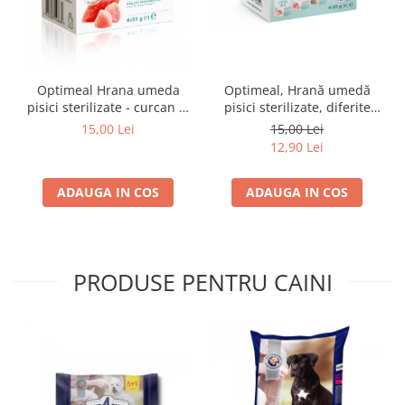
Optimeal Hrana umeda
Optimeal, Hrană umedă
pisici sterilizate - curcan si
pisici sterilizate, diferite
pui in sos, set 3+1,
arome, (3+1), 0.34kg
15,00 Lei
15,00 Lei
4*0,085kg
12,90 Lei
ADAUGA IN COS
ADAUGA IN COS
PRODUSE PENTRU CAINI