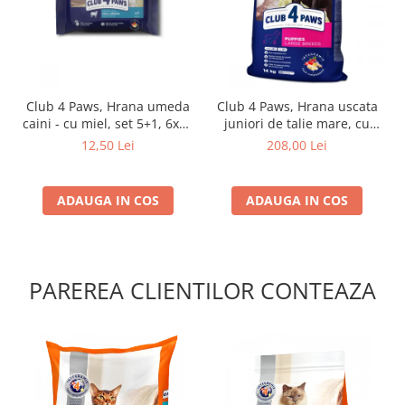
Club 4 Paws, Hrana umeda
Club 4 Paws, Hrana uscata
caini - cu miel, set 5+1, 6x80
juniori de talie mare, cu
g
pui, 14kg
12,50 Lei
208,00 Lei
ADAUGA IN COS
ADAUGA IN COS
PAREREA CLIENTILOR CONTEAZA