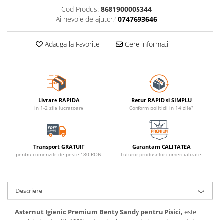
Cod Produs:
8681900005344
Ai nevoie de ajutor?
0747693646
Adauga la Favorite
Cere informatii
Livrare RAPIDA
Retur RAPID si SIMPLU
in 1-2 zile lucratoare
Conform politicii in 14 zile*
Transport GRATUIT
Garantam CALITATEA
pentru comenzile de peste 180 RON
Tuturor produselor comercializate.
Descriere
Asternut Igienic Premium Benty Sandy pentru Pisici,
este