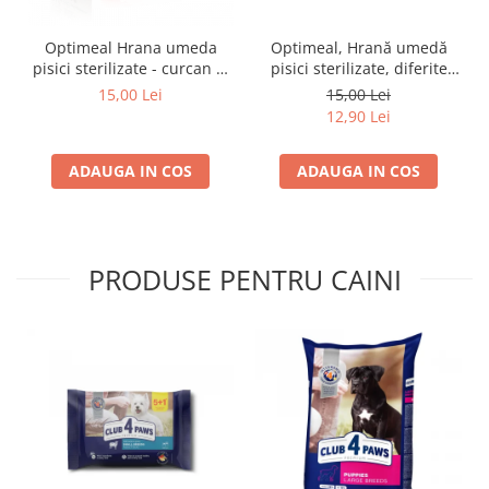
Optimeal Hrana umeda
Optimeal, Hrană umedă
pisici sterilizate - curcan si
pisici sterilizate, diferite
pui in sos, set 3+1,
arome, (3+1), 0.34kg
15,00 Lei
15,00 Lei
4*0,085kg
12,90 Lei
ADAUGA IN COS
ADAUGA IN COS
PRODUSE PENTRU CAINI