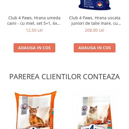
Club 4 Paws, Hrana umeda
Club 4 Paws, Hrana uscata
caini - cu miel, set 5+1, 6x80
juniori de talie mare, cu
g
pui, 14kg
12,50 Lei
208,00 Lei
ADAUGA IN COS
ADAUGA IN COS
PAREREA CLIENTILOR CONTEAZA