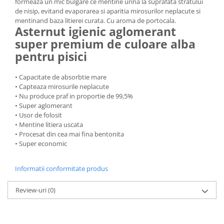
formeaza un mic bulgare ce mentine urina la suprafata stratului
de nisip, evitand evaporarea si aparitia mirosurilor neplacute si
mentinand baza litierei curata. Cu aroma de portocala.
Asternut igienic aglomerant
super premium de culoare alba
pentru pisici
• Capacitate de absorbtie mare
• Capteaza mirosurile neplacute
• Nu produce praf in proportie de 99,5%
• Super aglomerant
• Usor de folosit
• Mentine litiera uscata
• Procesat din cea mai fina bentonita
• Super economic
Informatii conformitate produs
Review-uri
(0)