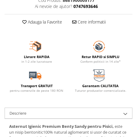
Cod Produs:
8681900005177
Ai nevoie de ajutor?
0747693646
Adauga la Favorite
Cere informatii
Livrare RAPIDA
Retur RAPID si SIMPLU
in 1-2 zile lucratoare
Conform politicii in 14 zile*
Transport GRATUIT
Garantam CALITATEA
pentru comenzile de peste 180 RON
Tuturor produselor comercializate.
Descriere
Asternut Igienic Premium Benty Sandy pentru Pisici,
este
un nisip bentonitic100% natural aglomerant si usor de curatat ce