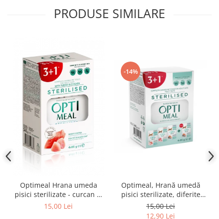
PRODUSE SIMILARE
-14%
Optimeal Hrana umeda
Optimeal, Hrană umedă
pisici sterilizate - curcan si
pisici sterilizate, diferite
pui in sos, set 3+1,
arome, (3+1), 0.34kg
15,00 Lei
15,00 Lei
4*0,085kg
12,90 Lei