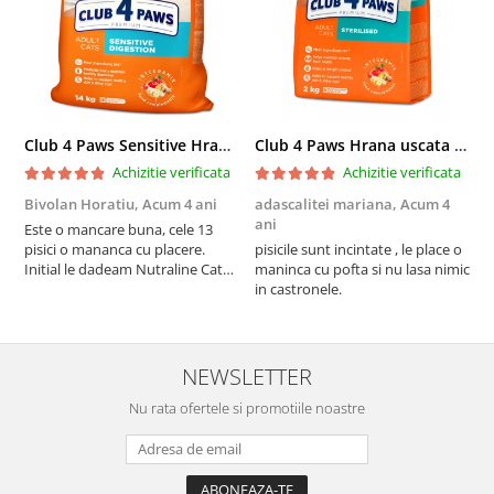
Club 4 Paws Sensitive Hrana uscata pisici adulte, 14kg
Club 4 Paws Hrana uscata pisici sterilizate, 2kg
Achizitie verificata
Achizitie verificata
Bivolan Horatiu,
Acum 4 ani
adascalitei mariana,
Acum 4
a
ani
a
Este o mancare buna, cele 13
pisici o mananca cu placere.
pisicile sunt incintate , le place o
p
Initial le dadeam Nutraline Cat
maninca cu pofta si nu lasa nimic
m
Indoor, dar de cand s-a
in castronele.
i
scumpuit am incercat 4 paw si
concept for Live pe care o evita,
nu o mananca cu placere. Eu
sunt multumit si voi continua cu
NEWSLETTER
acest brand...
Nu rata ofertele si promotiile noastre