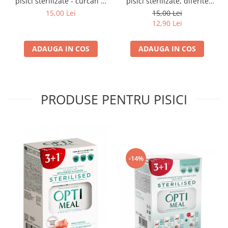
pisici sterilizate - curcan si
pisici sterilizate, diferite
pui in sos, set 3+1,
arome, (3+1), 0.34kg
15,00 Lei
15,00 Lei
4*0,085kg
12,90 Lei
ADAUGA IN COS
ADAUGA IN COS
PRODUSE PENTRU PISICI
-14%