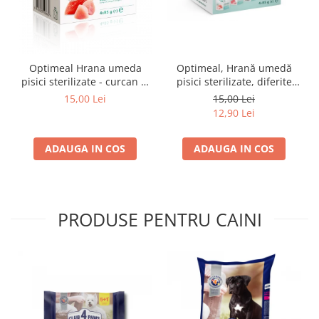
Optimeal Hrana umeda
Optimeal, Hrană umedă
pisici sterilizate - curcan si
pisici sterilizate, diferite
pui in sos, set 3+1,
arome, (3+1), 0.34kg
15,00 Lei
15,00 Lei
4*0,085kg
12,90 Lei
ADAUGA IN COS
ADAUGA IN COS
PRODUSE PENTRU CAINI