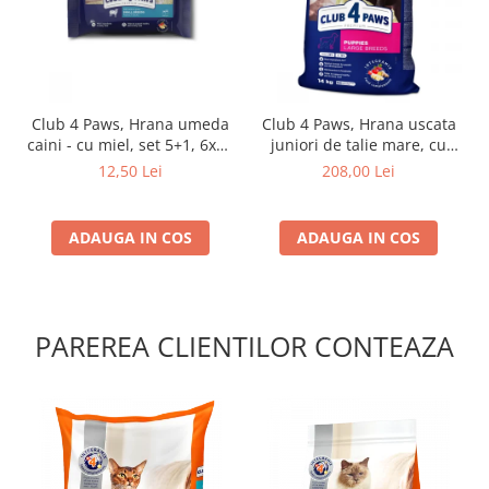
Club 4 Paws, Hrana umeda
Club 4 Paws, Hrana uscata
caini - cu miel, set 5+1, 6x80
juniori de talie mare, cu
g
pui, 14kg
12,50 Lei
208,00 Lei
ADAUGA IN COS
ADAUGA IN COS
PAREREA CLIENTILOR CONTEAZA