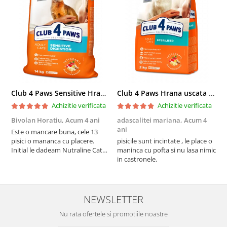
Club 4 Paws Sensitive Hrana uscata pisici adulte, 14kg
Club 4 Paws Hrana uscata pisici sterilizate, 2kg
Achizitie verificata
Achizitie verificata
Bivolan Horatiu,
Acum 4 ani
adascalitei mariana,
Acum 4
a
ani
a
Este o mancare buna, cele 13
pisici o mananca cu placere.
pisicile sunt incintate , le place o
p
Initial le dadeam Nutraline Cat
maninca cu pofta si nu lasa nimic
m
Indoor, dar de cand s-a
in castronele.
i
scumpuit am incercat 4 paw si
concept for Live pe care o evita,
nu o mananca cu placere. Eu
sunt multumit si voi continua cu
NEWSLETTER
acest brand...
Nu rata ofertele si promotiile noastre