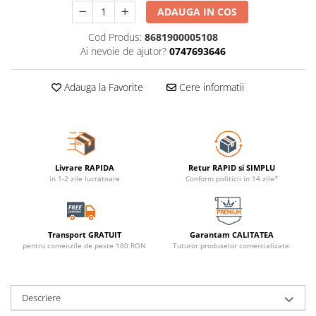
ADAUGA IN COS
Cod Produs:
8681900005108
Ai nevoie de ajutor?
0747693646
Adauga la Favorite
Cere informatii
Livrare RAPIDA
Retur RAPID si SIMPLU
in 1-2 zile lucratoare
Conform politicii in 14 zile*
Transport GRATUIT
Garantam CALITATEA
pentru comenzile de peste 180 RON
Tuturor produselor comercializate.
Descriere