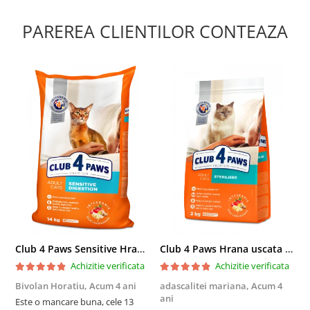
PAREREA CLIENTILOR CONTEAZA
Club 4 Paws Sensitive Hrana uscata pisici adulte, 14kg
Club 4 Paws Hrana uscata pisici sterilizate, 2kg
Achizitie verificata
Achizitie verificata
Bivolan Horatiu,
Acum 4 ani
adascalitei mariana,
Acum 4
a
ani
a
Este o mancare buna, cele 13