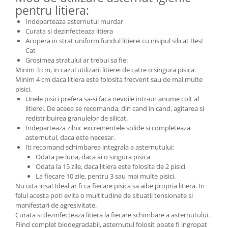
pentru litiera:
Indeparteaza asternutul murdar
Curata si dezinfecteaza litiera
Acopera in strat uniform fundul litierei cu nisipul silicat Best
Cat
Grosimea stratului ar trebui sa fie:
Minim 3 cm, in cazul utilizarii litierei de catre o singura pisica.
Minim 4 cm daca litiera este folosita frecvent sau de mai multe
pisici.
Unele pisici prefera sa-si faca nevoile intr-un anume colt al
litierei. De aceea se recomanda, din cand in cand, agitarea si
redistribuirea granulelor de silicat.
Indeparteaza zilnic excrementele solide si completeaza
asternutul, daca este necesar.
Iti recomand schimbarea integrala a asternutului:
Odata pe luna, daca ai o singura pisica
Odata la 15 zile, daca litiera este folosita de 2 pisici
La fiecare 10 zile, pentru 3 sau mai multe pisici.
Nu uita insa! Ideal ar fi ca fiecare pisica sa aibe propria litiera. In
felul acesta poti evita o multitudine de situatii tensionate si
manifestari de agresivitate.
Curata si dezinfecteaza litiera la fiecare schimbare a asternutului.
Fiind complet biodegradabil, asternutul folosit poate fi ingropat