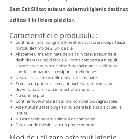
Best Cat Silicat este un asternut igienic destinat
utilizarii in litiera pisicilor.
Caracteristicile produsului:
Continutul unei pungi mentine litiera curata si indeparteaza
mirosurile timp de 2 luni de zile.
Absoarbe urina eliminata de pisica in cateva secunde si
deshidrateaza rapid fecalele. Forma compacta a nisipului
silicatic are o putere de absorbtie mai mare si o eficienta
sporita comparativ cu nisipurile traditionale
Neutralizeaza mirosurile neplacute emanate
Exercita un puternic efect antibacterian, impiedicand
dezvoltarea acestora in substratul murdar.
Nu contine praf.
Contine 100% materii naturale, complet biodegradabile
Asternutul nu face bulgari si nu adera la blana pisicii sau la
labute.
Nu este toxic pentru animalul de companie
Este usor de folosit si are un pret economic
Mod de utilizare asternut igienic