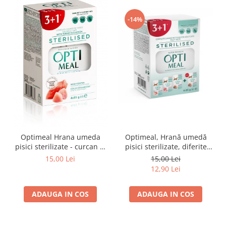
-14%
Optimeal Hrana umeda
Optimeal, Hrană umedă
pisici sterilizate - curcan si
pisici sterilizate, diferite
pui in sos, set 3+1,
arome, (3+1), 0.34kg
15,00 Lei
15,00 Lei
4*0,085kg
12,90 Lei
ADAUGA IN COS
ADAUGA IN COS