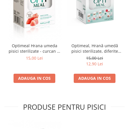
Optimeal Hrana umeda
Optimeal, Hrană umedă
pisici sterilizate - curcan si
pisici sterilizate, diferite
pui in sos, set 3+1,
arome, (3+1), 0.34kg
15,00 Lei
15,00 Lei
4*0,085kg
12,90 Lei
ADAUGA IN COS
ADAUGA IN COS
PRODUSE PENTRU PISICI