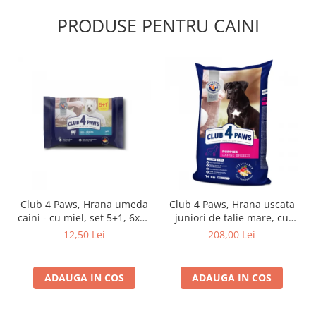
PRODUSE PENTRU CAINI
Club 4 Paws, Hrana umeda
Club 4 Paws, Hrana uscata
caini - cu miel, set 5+1, 6x80
juniori de talie mare, cu
g
pui, 14kg
12,50 Lei
208,00 Lei
ADAUGA IN COS
ADAUGA IN COS