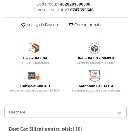
Cod Produs:
4820281500398
Ai nevoie de ajutor?
0747693646
Adauga la Favorite
Cere informatii
Livrare RAPIDA
Retur RAPID si SIMPLU
in 1-2 zile lucratoare
Conform politicii in 14 zile*
Transport GRATUIT
Garantam CALITATEA
pentru comenzile de peste 180 RON
Tuturor produselor comercializate.
Descriere
Best Cat Silicat pentru pisici 10l