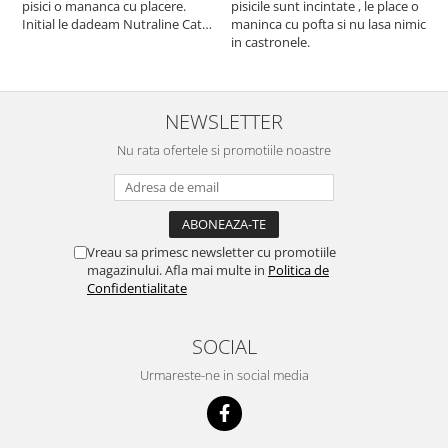
pisici o mananca cu placere.
pisicile sunt incintate , le place o
p
Initial le dadeam Nutraline Cat
maninca cu pofta si nu lasa nimic
m
Indoor, dar de cand s-a
in castronele.
i
scumpuit am incercat 4 paw si
concept for Live pe care o evita,
nu o mananca cu placere. Eu
sunt multumit si voi continua cu
NEWSLETTER
acest brand...
Nu rata ofertele si promotiile noastre
Vreau sa primesc newsletter cu promotiile
magazinului. Afla mai multe in
Politica de
Confidentialitate
SOCIAL
Urmareste-ne in social media