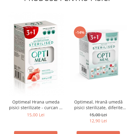
-14%
Optimeal Hrana umeda
Optimeal, Hrană umedă
pisici sterilizate - curcan si
pisici sterilizate, diferite
pui in sos, set 3+1,
arome, (3+1), 0.34kg
15,00 Lei
15,00 Lei
4*0,085kg
12,90 Lei