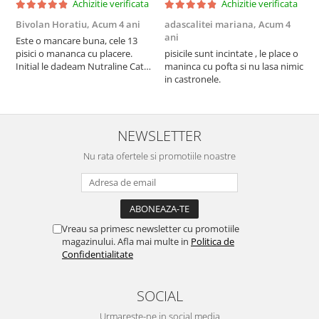
Achizitie verificata
Achizitie verificata
Bivolan Horatiu,
Acum 4 ani
adascalitei mariana,
Acum 4
a
ani
a
Este o mancare buna, cele 13
pisici o mananca cu placere.
pisicile sunt incintate , le place o
p
Initial le dadeam Nutraline Cat
maninca cu pofta si nu lasa nimic
m
Indoor, dar de cand s-a
in castronele.
i
scumpuit am incercat 4 paw si
concept for Live pe care o evita,
nu o mananca cu placere. Eu
sunt multumit si voi continua cu
NEWSLETTER
acest brand...
Nu rata ofertele si promotiile noastre
Vreau sa primesc newsletter cu promotiile
magazinului. Afla mai multe in
Politica de
Confidentialitate
SOCIAL
Urmareste-ne in social media