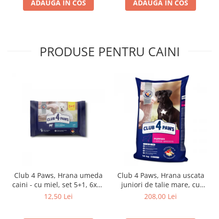
ADAUGA IN COS
ADAUGA IN COS
PRODUSE PENTRU CAINI
Club 4 Paws, Hrana umeda
Club 4 Paws, Hrana uscata
caini - cu miel, set 5+1, 6x80
juniori de talie mare, cu
g
pui, 14kg
12,50 Lei
208,00 Lei