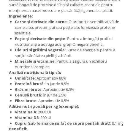
sursă bogată de proteine de înaltă calitate, esențiale pentru
menținerea masei musculare și a sănătății generale a pisicii.
Ingrediente:
Carne și derivate din carne
: O proporție semnificativă de
carne albă, precum pui sau pește alb, furnizează proteine
esențiale.
Pește și derivate din pește
: Pentru a îmbogăți profilul
nutrițional și a adăuga acizi grași Omega-3 benefici.
Uleiuri și grăsimi vegetale
: Surse de energie și pentru a
sprijini sănătatea pielii și a blănii.
Minerale și vitamine
: Pentru a asigura un echilibru
nutrițional complet.
Analiză nutrițională tipică:
Umiditate
: Aproximativ 80%
Proteină brută
: În jur de 8,5%
Grăsimi brute
: Aproximativ 6,5%
Cenușă brută
: În jur de 2,5%
Fibre brute
: Aproximativ 0,5%
Aditivi nutriționali per kg (exemple):
Vitamina A
: 2000 UI
Vitamina D3
: 200 UI
Cupru (sub formă de sulfat de cupru pentahidrat)
: 0,1 mg
Beneficii: