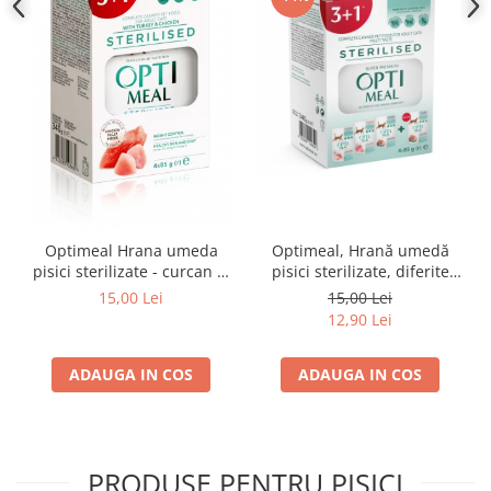
Optimeal Hrana umeda
Optimeal, Hrană umedă
pisici sterilizate - curcan si
pisici sterilizate, diferite
pui in sos, set 3+1,
arome, (3+1), 0.34kg
15,00 Lei
15,00 Lei
4*0,085kg
12,90 Lei
ADAUGA IN COS
ADAUGA IN COS
PRODUSE PENTRU PISICI