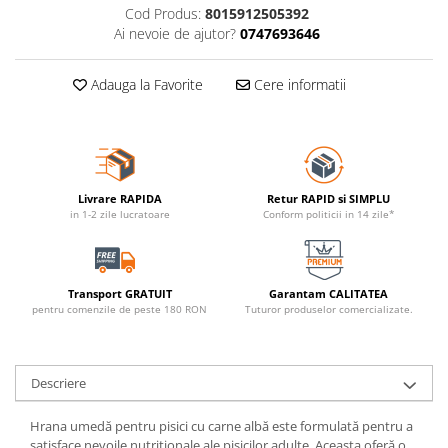
Cod Produs:
8015912505392
Ai nevoie de ajutor?
0747693646
Adauga la Favorite
Cere informatii
Livrare RAPIDA
Retur RAPID si SIMPLU
in 1-2 zile lucratoare
Conform politicii in 14 zile*
Transport GRATUIT
Garantam CALITATEA
pentru comenzile de peste 180 RON
Tuturor produselor comercializate.
Descriere
Hrana umedă pentru pisici cu carne albă este formulată pentru a
satisface nevoile nutriționale ale pisicilor adulte. Aceasta oferă o