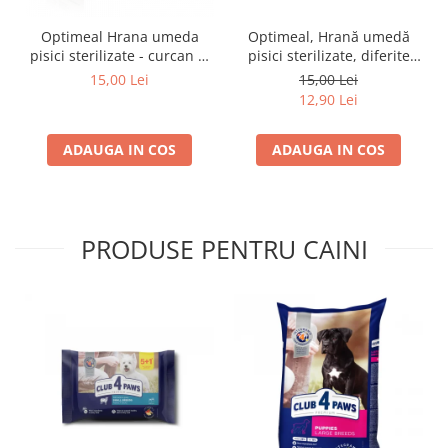
Optimeal Hrana umeda
Optimeal, Hrană umedă
pisici sterilizate - curcan si
pisici sterilizate, diferite
pui in sos, set 3+1,
arome, (3+1), 0.34kg
15,00 Lei
15,00 Lei
4*0,085kg
12,90 Lei
ADAUGA IN COS
ADAUGA IN COS
PRODUSE PENTRU CAINI