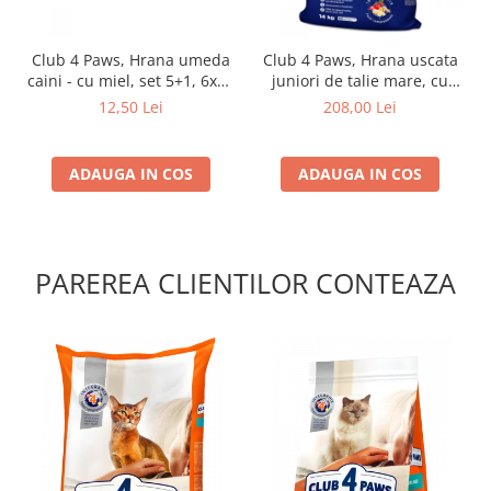
Club 4 Paws, Hrana umeda
Club 4 Paws, Hrana uscata
caini - cu miel, set 5+1, 6x80
juniori de talie mare, cu
g
pui, 14kg
12,50 Lei
208,00 Lei
ADAUGA IN COS
ADAUGA IN COS
PAREREA CLIENTILOR CONTEAZA