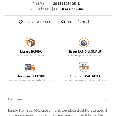
Cod Produs:
8015912510518
Ai nevoie de ajutor?
0747693646
Adauga la Favorite
Cere informatii
Livrare RAPIDA
Retur RAPID si SIMPLU
in 1-2 zile lucratoare
Conform politicii in 14 zile*
Transport GRATUIT
Garantam CALITATEA
pentru comenzile de peste 180 RON
Tuturor produselor comercializate.
Descriere
Bundy Sterilised 400g este o hrană completă și echilibrată special
concepută pentru pisici adulte sterilizate. Conține 16% pui, 5%