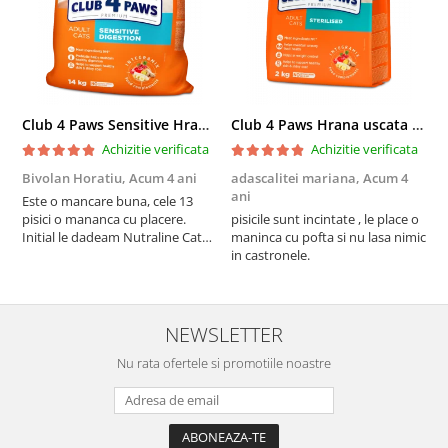
Club 4 Paws Sensitive Hrana uscata pisici adulte, 14kg
Club 4 Paws Hrana uscata pisici sterilizate, 2kg
Achizitie verificata
Achizitie verificata
Bivolan Horatiu,
Acum 4 ani
adascalitei mariana,
Acum 4
a
ani
a
Este o mancare buna, cele 13
pisici o mananca cu placere.
pisicile sunt incintate , le place o
p
Initial le dadeam Nutraline Cat
maninca cu pofta si nu lasa nimic
m
Indoor, dar de cand s-a
in castronele.
i
scumpuit am incercat 4 paw si
concept for Live pe care o evita,
nu o mananca cu placere. Eu
sunt multumit si voi continua cu
NEWSLETTER
acest brand...
Nu rata ofertele si promotiile noastre