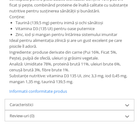
ficat și pește, combinând proteine de înaltă calitate cu substanțe
nutritive pentru susținerea sănătății și bunăstării.
Conține:
Taurină (139,5 mg) pentru inimă și ochi sănătoși
Vitamina D3 (135 UI) pentru oase puternice
Zinc, iod și mangan pentru întărirea sistemului imunitar
Ideal pentru alimentația zilnică și are un gust excelent pe care
pisicile îl adoră.
Ingrediente: produse derivate din carne (Pui 16%, Ficat 5%,
Pește), pulpă de sfeclă, uleiuri și grăsimi vegetale.
Analiză: Umiditate 78%, proteină brută 11%, uleiuri brute 6%,
cenușă brută 3%, fibre brute 1%.
Substanțe nutritive: vitamina D3 135 UI, zinc 3,3 mg, iod 0,45 mg,
mangan 1,35 mg, taurină 139,5 mg.
Informatii conformitate produs
Caracteristici
Review-uri
(0)