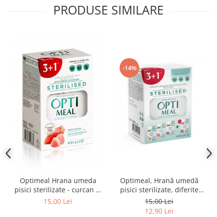
PRODUSE SIMILARE
-14%
Optimeal Hrana umeda
Optimeal, Hrană umedă
pisici sterilizate - curcan si
pisici sterilizate, diferite
pui in sos, set 3+1,
arome, (3+1), 0.34kg
15,00 Lei
15,00 Lei
4*0,085kg
12,90 Lei