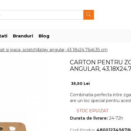
ati
Branduri
Blog
at si joaca, scratch&play angular, 43.18x24.76x6.35 cm
CARTON PENTRU ZG
ANGULAR, 43.18X24.
35,50 Lei
Combinatia perfecta intre zgara
are un loc special pentru acest
STOC EPUIZAT
Durata de livrare:
24-72h
Cod Produs:
480012345678