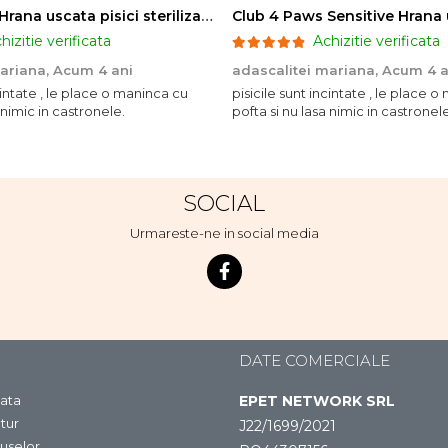
Club 4 Paws Hrana uscata pisici sterilizate, 2kg
hizitie verificata
Achizitie verificata
mariana,
Acum 4 ani
adascalitei mariana,
Acum 4 a
ncintate , le place o maninca cu
pisicile sunt incintate , le place 
 nimic in castronele.
pofta si nu lasa nimic in castronele
SOCIAL
Urmareste-ne in social media
DATE COMERCIALE
ata
EPET NETWORK SRL
tur
J22/1699/2021
uselor