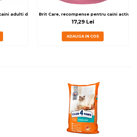
ini adulti de talie mica, miel si orez, 2kg
Brit Care, recompense pentru caini activi, c
17,29 Lei
ADAUGA IN COS