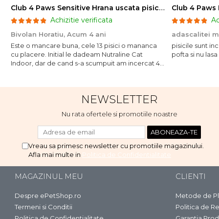
Club 4 Paws Sensitive Hrana uscata pisici adulte, 14kg
Achizitie verificata
Ac
Bivolan Horatiu,
Acum 4 ani
adascalitei 
Este o mancare buna, cele 13 pisici o mananca
pisicile sunt i
cu placere. Initial le dadeam Nutraline Cat
pofta si nu lasa
Indoor, dar de cand s-a scumpuit am incercat 4
paw si concept for Live pe care o evita, nu o
mananca cu placere. Eu sunt multumit si voi
continua cu acest brand...
NEWSLETTER
Nu rata ofertele si promotiile noastre
Vreau sa primesc newsletter cu promotiile magazinului.
Afla mai multe in
Politica de Confidentialitate
MAGAZINUL MEU
CLIENTI
Despre ePetShop.ro
Metode de Pl
Termeni si Conditii
Politica de Re
Politica de Confidentialitate
Garantia Prod