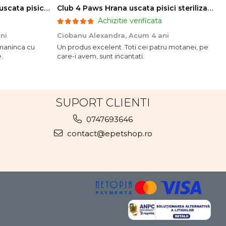
Club 4 Paws Sensitive Hrana uscata pisici adulte, 14kg
Club 4 Paws Hrana uscata pisici sterilizate, 14kg
Achizitie verificata
ni
Ciobanu Alexandra,
Acum 4 ani
o maninca cu
Un produs excelent. Toti cei patru motanei, pe
.
care-i avem, sunt incantati.
SUPORT CLIENTI
0747693646
contact@epetshop.ro