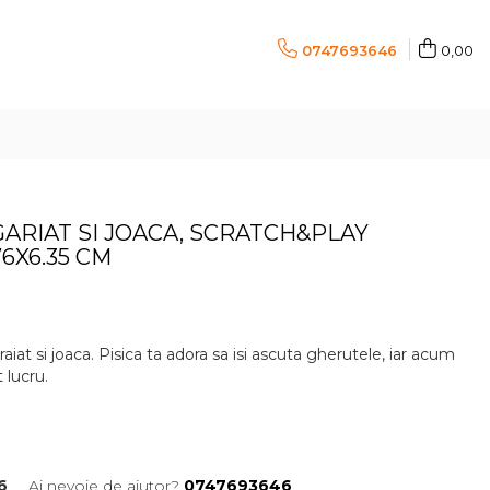
0747693646
0,00
ARIAT SI JOACA, SCRATCH&PLAY
76X6.35 CM
iat si joaca. Pisica ta adora sa isi ascuta gherutele, iar acum
 lucru.
6
Ai nevoie de ajutor?
0747693646