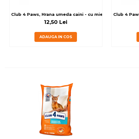
Club 4 Paws, Hrana umeda caini - cu miel, set 5+1, 6x80 
Club 4 Paws
12,50 Lei
ADAUGA IN COS