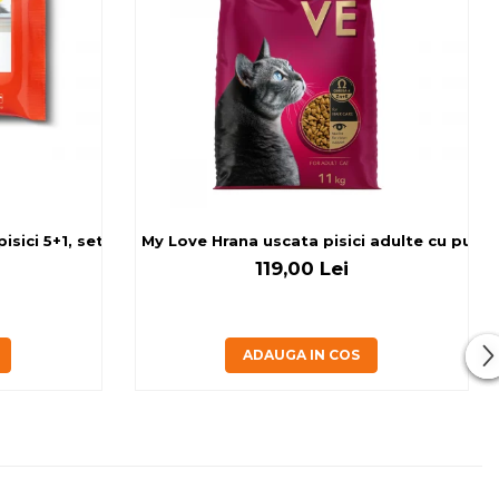
sici 5+1, set 6x80 g
My Love Hrana uscata pisici adulte cu pui, v
119,00 Lei
ADAUGA IN COS