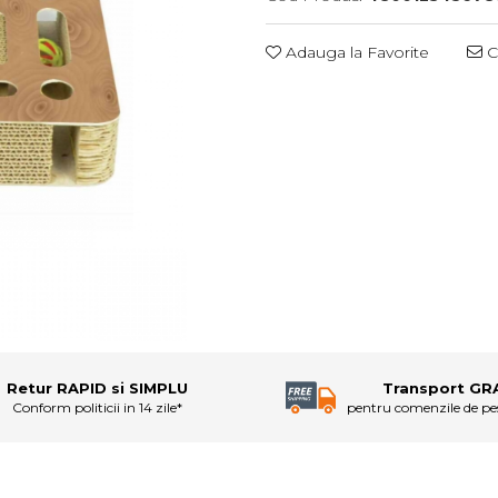
Adauga la Favorite
C
Retur RAPID si SIMPLU
Transport GR
Conform politicii in 14 zile*
pentru comenzile de p