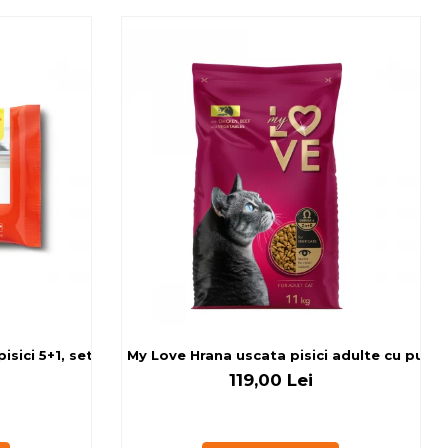
sici 5+1, set 6x80 g
My Love Hrana uscata pisici adulte cu pui, v
119,00 Lei