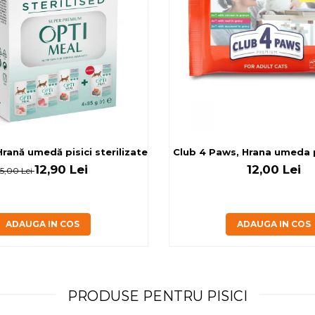
rilizate - curcan si pui in sos, set 3+1, 4*0,085kg
rană umedă pisici sterilizate, diferite arome, (3+1), 0.34kg
Club 4 Paws, Hrana umeda pi
12,90 Lei
12,00 Lei
15,00 Lei
ADAUGA IN COS
ADAUGA IN COS
PRODUSE PENTRU PISICI