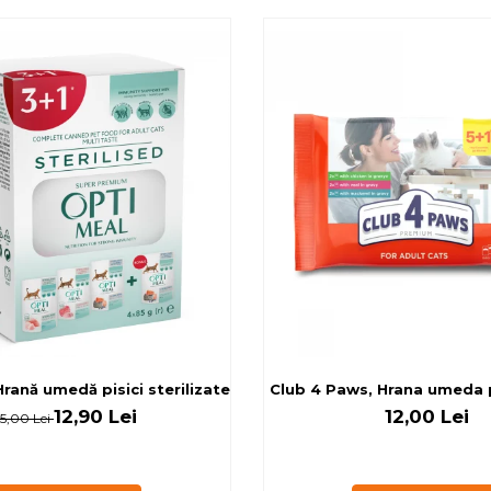
rilizate - curcan si pui in sos, set 3+1, 4*0,085kg
rană umedă pisici sterilizate, diferite arome, (3+1), 0.34kg
Club 4 Paws, Hrana umeda pi
12,90 Lei
12,00 Lei
15,00 Lei