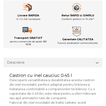
Livrare RAPIDA
Retur RAPID si SIMPLU
in 1-2 zile lucratoare
Conform politicii in 14 zile*
Transport GRATUIT
Garantam CALITATEA
pentru comenzile de peste 180
Tuturor produselor comercializate.
RON
Descriere
Castron cu inel cauciuc 0.45 l
Descoperă versatilitatea și durabilitatea acestui castron
din oțel inoxidabil, perfect adaptat pentru hrănirea și
hidratarea confortabilă a companionilor tăi blănoși. Cu o
capacitate de 0.45 litri, este ideal pentru a oferi mâncare
sau apă animalelor tale de companie.
Fabricat din oțel inoxidabil de înaltă calitate, acest