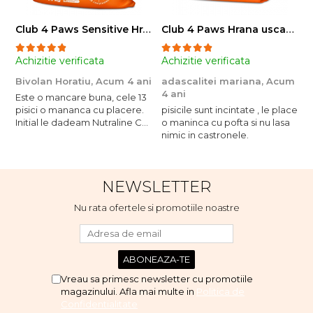
Club 4 Paws Sensitive Hrana uscata pisici adulte, 14kg
Club 4 Paws Hrana uscata pisici sterilizate, 2kg
Achizitie verificata
Achizitie verificata
A
Bivolan Horatiu,
Acum 4 ani
adascalitei mariana,
Acum
a
4 ani
4
Este o mancare buna, cele 13
pisici o mananca cu placere.
pisicile sunt incintate , le place
p
Initial le dadeam Nutraline Cat
o maninca cu pofta si nu lasa
o
Indoor, dar de cand s-a
nimic in castronele.
n
scumpuit am incercat 4 paw si
concept for Live pe care o
evita, nu o mananca cu
NEWSLETTER
placere. Eu sunt multumit si
voi continua cu acest brand...
Nu rata ofertele si promotiile noastre
Vreau sa primesc newsletter cu promotiile
magazinului. Afla mai multe in
Politica de
Confidentialitate