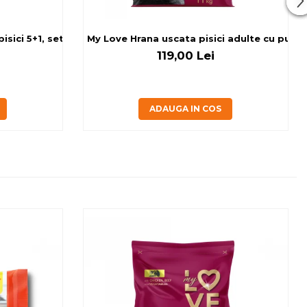
sici 5+1, set 6x80 g
My Love Hrana uscata pisici adulte cu pui, v
119,00 Lei
ADAUGA IN COS