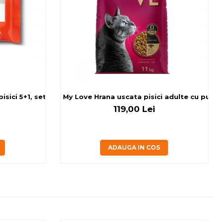
sici 5+1, set 6x80 g
My Love Hrana uscata pisici adulte cu pui, v
119,00 Lei
ADAUGA IN COS