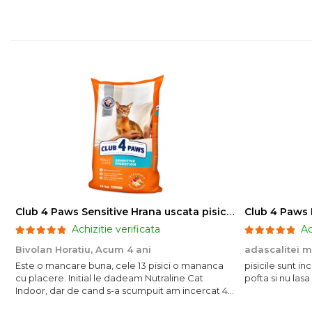
Club 4 Paws Sensitive Hrana uscata pisici adulte, 14kg
Achizitie verificata
Ac
Bivolan Horatiu,
Acum 4 ani
adascalitei 
Este o mancare buna, cele 13 pisici o mananca
pisicile sunt i
cu placere. Initial le dadeam Nutraline Cat
pofta si nu lasa
Indoor, dar de cand s-a scumpuit am incercat 4
paw si concept for Live pe care o evita, nu o