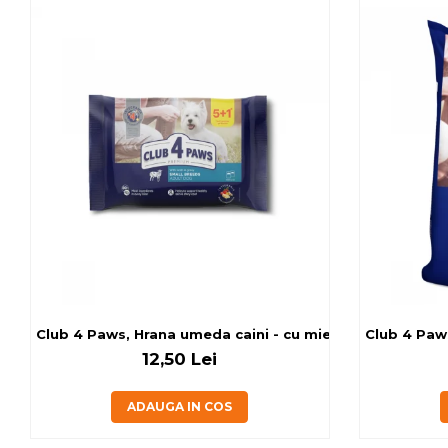
Club 4 Paws, Hrana umeda caini - cu miel, set 5+1, 6x80 
Club 4 Paws
12,50 Lei
ADAUGA IN COS