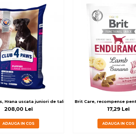
g
, Hrana uscata juniori de talie mare, cu pui, 14kg
Brit Care, recompense pentru
208,00 Lei
17,29 Lei
ADAUGA IN COS
ADAUGA IN COS