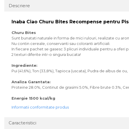
Descriere
Inaba Ciao Churu Bites Recompense pentru Pisi
Churu Bites
Sunt bunatati naturale in forma de mici rulouri, realizate cu aro
Nu contin cereale, conservanti sau coloranti artificiali.
In fiecare pachet se gasesc 3 plicuri individuale pentru a ofer
2 texturi diferite intr-o singura bucata!
Ingrediente:
Pui (41,6%), Ton (33,8%), Tapioca (uscata), Pudra de albus de ou,
Analiza Garantata:
Proteine 28.0%, Continut de grasimi 5.0%, Fibre brute 0.3%, Ce
Energie 1500 kcal/kg
Informatii conformitate produs
Caracteristici