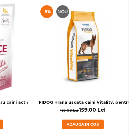
-6%
NOU
 caini activi, cu banane si miel, 0.15kg
FIDOG Hrana uscata caini Vitality, pentru cai
159,00 Lei
169,00 Lei
ADAUGA IN COS