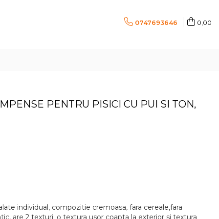
0747693646
0,00
MPENSE PENTRU PISICI CU PUI SI TON,
te individual, compozitie cremoasa, fara cereale,fara
tic, are 2 texturi: o textura usor coapta la exterior si textura