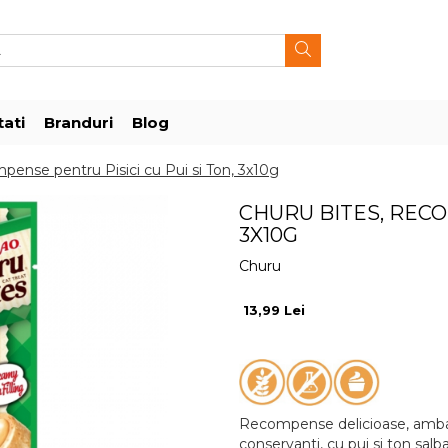
ati
Branduri
Blog
pense pentru Pisici cu Pui si Ton, 3x10g
CHURU BITES, RECO
3X10G
Churu
13,99 Lei
Recompense delicioase, ambala
conservanti, cu pui si ton salba