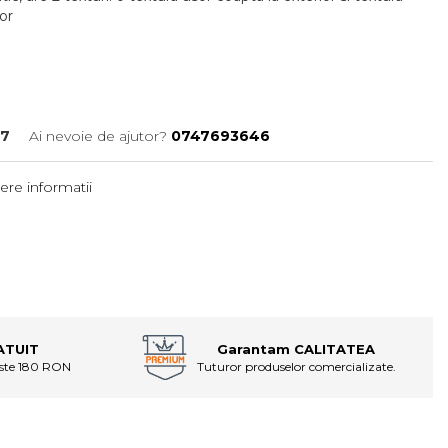
or
97
Ai nevoie de ajutor?
0747693646
ere informatii
ATUIT
Garantam CALITATEA
este 180 RON
Tuturor produselor comercializate.