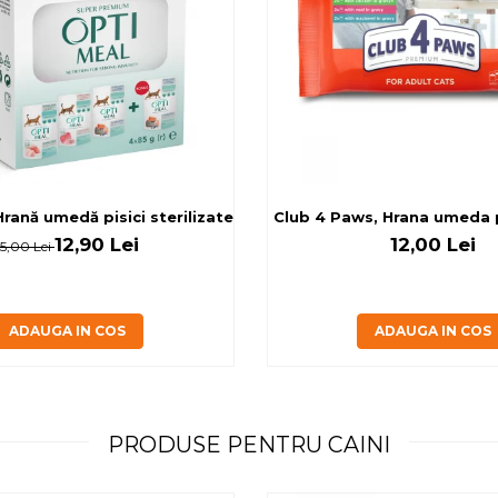
rilizate - curcan si pui in sos, set 3+1, 4*0,085kg
rană umedă pisici sterilizate, diferite arome, (3+1), 0.34kg
Club 4 Paws, Hrana umeda pi
12,90 Lei
12,00 Lei
15,00 Lei
ADAUGA IN COS
ADAUGA IN COS
PRODUSE PENTRU CAINI