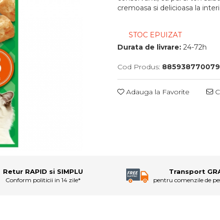
cremoasa si delicioasa la interi
STOC EPUIZAT
Durata de livrare:
24-72h
Cod Produs:
88593877007
Adauga la Favorite
C
Retur RAPID si SIMPLU
Transport GR
Conform politicii in 14 zile*
pentru comenzile de p