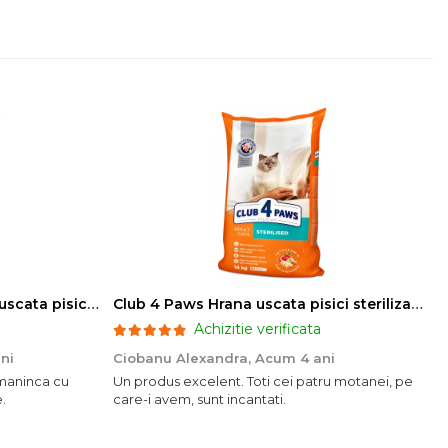
Club 4 Paws Sensitive Hrana uscata pisici adulte, 14kg
Club 4 Paws Hrana uscata pisici sterilizate, 14kg
Achizitie verificata
ni
Ciobanu Alexandra,
Acum 4 ani
o maninca cu
Un produs excelent. Toti cei patru motanei, pe
.
care-i avem, sunt incantati.