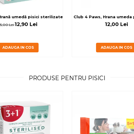
rilizate - curcan si pui in sos, set 3+1, 4*0,085kg
rană umedă pisici sterilizate, diferite arome, (3+1), 0.34kg
Club 4 Paws, Hrana umeda pi
12,90 Lei
12,00 Lei
15,00 Lei
ADAUGA IN COS
ADAUGA IN COS
PRODUSE PENTRU PISICI