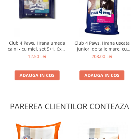
Club 4 Paws, Hrana umeda
Club 4 Paws, Hrana uscata
caini - cu miel, set 5+1, 6x80
juniori de talie mare, cu
g
pui, 14kg
12,50 Lei
208,00 Lei
ADAUGA IN COS
ADAUGA IN COS
PAREREA CLIENTILOR CONTEAZA