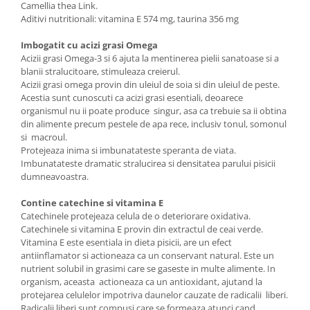
Camellia thea Link.
Aditivi nutritionali: vitamina E 574 mg, taurina 356 mg
Imbogatit cu acizi grasi Omega
Acizii grasi Omega-3 si 6 ajuta la mentinerea pielii sanatoase si a
blanii stralucitoare, stimuleaza creierul.
Acizii grasi omega provin din uleiul de soia si din uleiul de peste.
Acestia sunt cunoscuti ca acizi grasi esentiali, deoarece
organismul nu ii poate produce singur, asa ca trebuie sa ii obtina
din alimente precum pestele de apa rece, inclusiv tonul, somonul
si macroul.
Protejeaza inima si imbunatateste speranta de viata.
Imbunatateste dramatic stralucirea si densitatea parului pisicii
dumneavoastra.
Contine catechine si vitamina E
Catechinele protejeaza celula de o deteriorare oxidativa.
Catechinele si vitamina E provin din extractul de ceai verde.
Vitamina E este esentiala in dieta pisicii, are un efect
antiinflamator si actioneaza ca un conservant natural. Este un
nutrient solubil in grasimi care se gaseste in multe alimente. In
organism, aceasta actioneaza ca un antioxidant, ajutand la
protejarea celulelor impotriva daunelor cauzate de radicalii liberi.
Radicalii liberi sunt compusi care se formeaza atunci cand