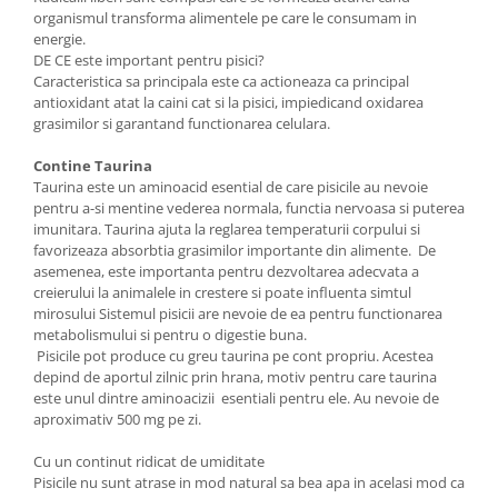
organismul transforma alimentele pe care le consumam in
energie.
DE CE este important pentru pisici?
Caracteristica sa principala este ca actioneaza ca principal
antioxidant atat la caini cat si la pisici, impiedicand oxidarea
grasimilor si garantand functionarea celulara.
Contine Taurina
Taurina este un aminoacid esential de care pisicile au nevoie
pentru a-si mentine vederea normala, functia nervoasa si puterea
imunitara. Taurina ajuta la reglarea temperaturii corpului si
favorizeaza absorbtia grasimilor importante din alimente. De
asemenea, este importanta pentru dezvoltarea adecvata a
creierului la animalele in crestere si poate influenta simtul
mirosului Sistemul pisicii are nevoie de ea pentru functionarea
metabolismului si pentru o digestie buna.
Pisicile pot produce cu greu taurina pe cont propriu. Acestea
depind de aportul zilnic prin hrana, motiv pentru care taurina
este unul dintre aminoacizii esentiali pentru ele. Au nevoie de
aproximativ 500 mg pe zi.
Cu un continut ridicat de umiditate
Pisicile nu sunt atrase in mod natural sa bea apa in acelasi mod ca