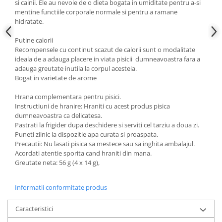
si cainii. Ele au nevoie de o dieta bogata in umiditate pentru a-si
mentine functiile corporale normale si pentru a ramane
hidratate.
Putine calorii
Recompensele cu continut scazut de calorii sunt o modalitate
ideala de a adauga placere in viata pisicii dumneavoastra fara a
adauga greutate inutila la corpul acesteia.
Bogat in varietate de arome
Hrana complementara pentru pisici.
Instructiuni de hranire: Hraniti cu acest produs pisica
dumneavoastra ca delicatesa.
Pastrati la frigider dupa deschidere si serviti cel tarziu a doua zi.
Puneti zilnic la dispozitie apa curata si proaspata.
Precautii: Nu lasati pisica sa mestece sau sa inghita ambalajul.
Acordati atentie sporita cand hraniti din mana.
Greutate neta: 56 g (4 x 14 g),
Informatii conformitate produs
Caracteristici