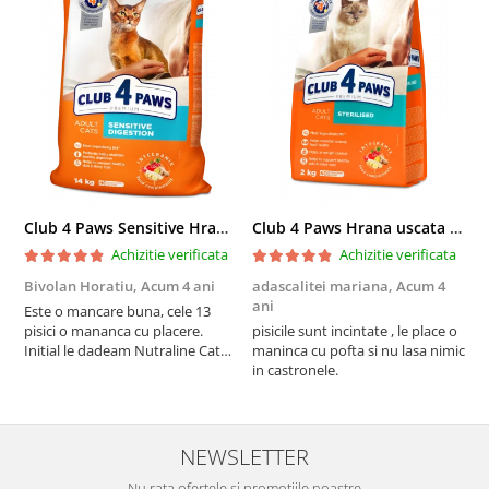
Club 4 Paws Sensitive Hrana uscata pisici adulte, 14kg
Club 4 Paws Hrana uscata pisici sterilizate, 2kg
Achizitie verificata
Achizitie verificata
Bivolan Horatiu,
Acum 4 ani
adascalitei mariana,
Acum 4
a
ani
a
Este o mancare buna, cele 13
pisici o mananca cu placere.
pisicile sunt incintate , le place o
p
Initial le dadeam Nutraline Cat
maninca cu pofta si nu lasa nimic
m
Indoor, dar de cand s-a
in castronele.
i
scumpuit am incercat 4 paw si
concept for Live pe care o evita,
nu o mananca cu placere. Eu
sunt multumit si voi continua cu
NEWSLETTER
acest brand...
Nu rata ofertele si promotiile noastre