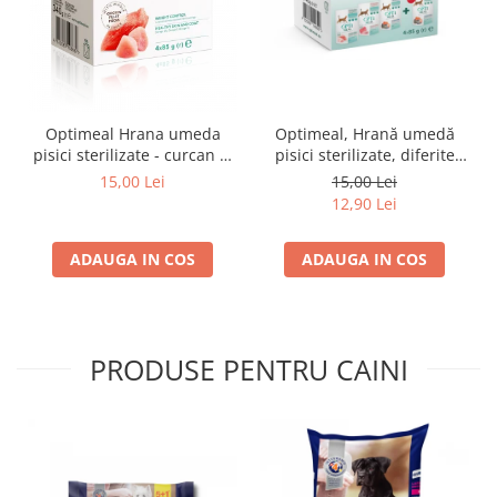
Optimeal Hrana umeda
Optimeal, Hrană umedă
pisici sterilizate - curcan si
pisici sterilizate, diferite
pui in sos, set 3+1,
arome, (3+1), 0.34kg
15,00 Lei
15,00 Lei
4*0,085kg
12,90 Lei
ADAUGA IN COS
ADAUGA IN COS
PRODUSE PENTRU CAINI