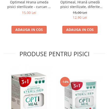
Optimeal Hrana umeda
Optimeal, Hrană umedă
pisici sterilizate - curcan si
pisici sterilizate, diferite
pui in sos, set 3+1,
arome, (3+1), 0.34kg
15,00 Lei
15,00 Lei
4*0,085kg
12,90 Lei
ADAUGA IN COS
ADAUGA IN COS
PRODUSE PENTRU PISICI
-14%