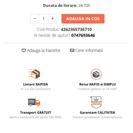
Durata de livrare:
24-72h
ADAUGA IN COS
Cod Produs:
4262365736710
Ai nevoie de ajutor?
0747693646
Adauga la Favorite
Cere informatii
Livrare RAPIDA
Retur RAPID si SIMPLU
in 1-2 zile lucratoare
Conform politicii in 14 zile*
Transport GRATUIT
Garantam CALITATEA
pentru comenzile de peste 180 RON
Tuturor produselor comercializate.