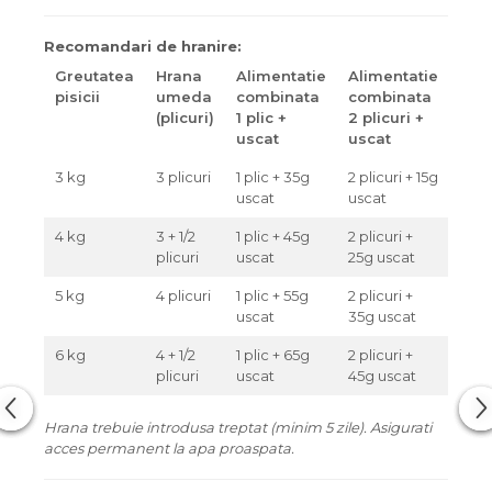
Recomandari de hranire:
Greutatea
Hrana
Alimentatie
Alimentatie
pisicii
umeda
combinata
combinata
(plicuri)
1 plic +
2 plicuri +
uscat
uscat
3 kg
3 plicuri
1 plic + 35g
2 plicuri + 15g
uscat
uscat
4 kg
3 + 1/2
1 plic + 45g
2 plicuri +
plicuri
uscat
25g uscat
5 kg
4 plicuri
1 plic + 55g
2 plicuri +
uscat
35g uscat
6 kg
4 + 1/2
1 plic + 65g
2 plicuri +
plicuri
uscat
45g uscat
Hrana trebuie introdusa treptat (minim 5 zile). Asigurati
acces permanent la apa proaspata.