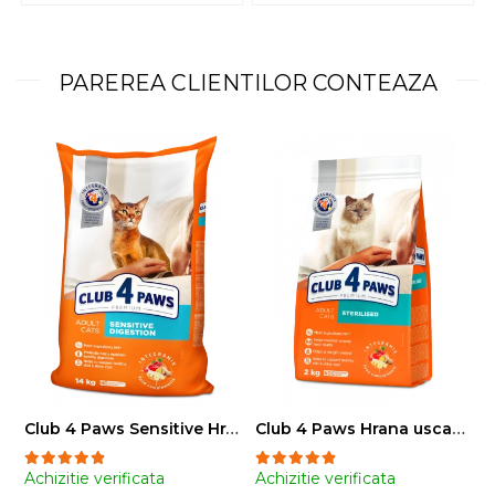
PAREREA CLIENTILOR CONTEAZA
Club 4 Paws Sensitive Hrana uscata pisici adulte, 14kg
Club 4 Paws Hrana uscata pisici sterilizate, 2kg
Achizitie verificata
Achizitie verificata
A