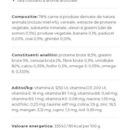
fara coloranti si arome artificiale
Compozitie:
78% carne si produse derivate de natura
animala (inclusiv miel 4%), cereale, extracte de proteine
vegetale, substante minerale, uleiuri si grasimi (ulei de
somon 0,5%), produse vegetale, banane 0,1%, paducel
0,03%, rosii 0,11%, ghimbir 0,01%.
Constituenti analitici:
proteine brute 8,5%, grasimi
brute 5%, cenusa bruta 2%, fibre brute 0,3%, umiditate
82%, calciu 0,35%, fosfor 0,3%, omega-3: 0,115%, omega-
6: 0,335%.
Aditivi/kg:
vitamina A: 1250 UI, vitamina D3: 200 UI,
vitamina E: 16 mg, vitamina B1: 1 mg, vitamina B6: 0,46 mg,
vitamina B5: 1 mg, vitamina K3: 0,08 mg, niacina: 1,55 mg,
acid folic: 0,23 mg, taurina: 467 mg, colina: 1,9 g, zinc: 16,5
mg, mangan: 3,12 mg, cupru: 1,3 mg, iod: 0,65 mg.
Valoare energetica:
355 kJ / 85 kcal per 100 g