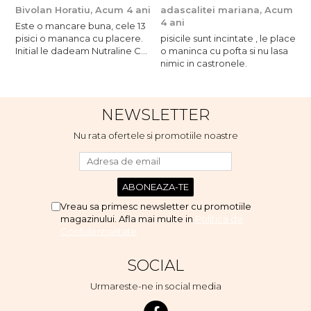
Bivolan Horatiu,
Acum 4 ani
adascalitei mariana,
Acum
a
4 ani
4
Este o mancare buna, cele 13
pisici o mananca cu placere.
pisicile sunt incintate , le place
p
Initial le dadeam Nutraline Cat
o maninca cu pofta si nu lasa
o
Indoor, dar de cand s-a
nimic in castronele.
n
scumpuit am incercat 4 paw si
concept for Live pe care o
evita, nu o mananca cu
NEWSLETTER
placere. Eu sunt multumit si
voi continua cu acest brand...
Nu rata ofertele si promotiile noastre
Vreau sa primesc newsletter cu promotiile
magazinului. Afla mai multe in
Politica de
Confidentialitate
SOCIAL
Urmareste-ne in social media