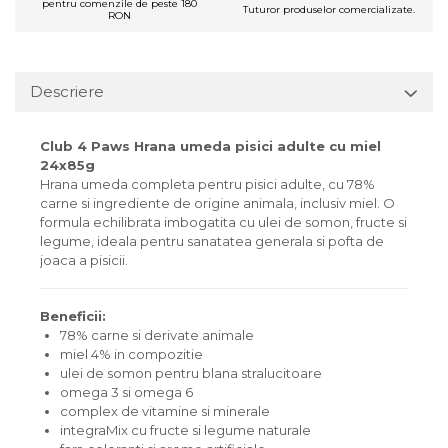
pentru comenzile de peste 180
Tuturor produselor comercializate.
RON
Descriere
Club 4 Paws Hrana umeda pisici adulte cu miel
24x85g
Hrana umeda completa pentru pisici adulte, cu 78%
carne si ingrediente de origine animala, inclusiv miel. O
formula echilibrata imbogatita cu ulei de somon, fructe si
legume, ideala pentru sanatatea generala si pofta de
joaca a pisicii.
Beneficii:
78% carne si derivate animale
miel 4% in compozitie
ulei de somon pentru blana stralucitoare
omega 3 si omega 6
complex de vitamine si minerale
integraMix cu fructe si legume naturale