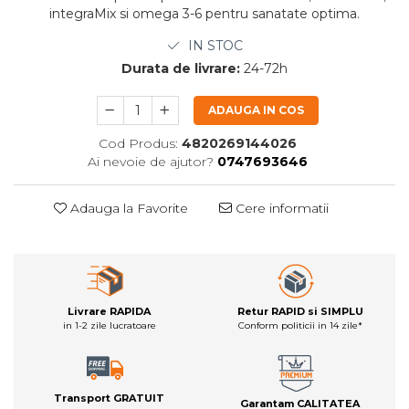
integraMix si omega 3-6 pentru sanatate optima.
IN STOC
Durata de livrare:
24-72h
ADAUGA IN COS
Cod Produs:
4820269144026
Ai nevoie de ajutor?
0747693646
Adauga la Favorite
Cere informatii
Livrare RAPIDA
Retur RAPID si SIMPLU
in 1-2 zile lucratoare
Conform politicii in 14 zile*
Transport GRATUIT
Garantam CALITATEA