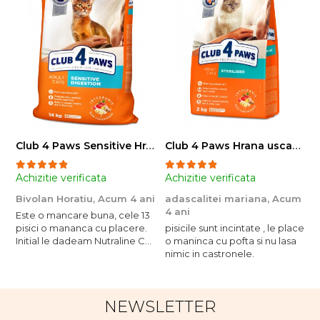
Club 4 Paws Sensitive Hrana uscata pisici adulte, 14kg
Club 4 Paws Hrana uscata pisici sterilizate, 2kg
Achizitie verificata
Achizitie verificata
A
Bivolan Horatiu,
Acum 4 ani
adascalitei mariana,
Acum
a
4 ani
4
Este o mancare buna, cele 13
pisici o mananca cu placere.
pisicile sunt incintate , le place
p
Initial le dadeam Nutraline Cat
o maninca cu pofta si nu lasa
o
Indoor, dar de cand s-a
nimic in castronele.
n
scumpuit am incercat 4 paw si
concept for Live pe care o
evita, nu o mananca cu
NEWSLETTER
placere. Eu sunt multumit si
voi continua cu acest brand...