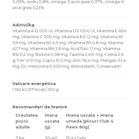
0,09%, sodiu 0,8%, omega-3 acizi grasi 0,37%, omega-6
acizi grasi 3,23%
Aditivi/kg
Vitamina A 12.000 UI, Vitamina D3 1.200 UI, Vitamina E 600
mg, Vitamina C 300 mg, Vitamina K3 1,2 mg, Vitamina B1
5,9 mg, Vitamina B2 4,5 mg, Vitamina B5 4,8 mg, Niacina
42,7 mg, Vitamina B6 3,6 mg, Acid folic 1,1 mg, Vitamina
B12 0,2 mg, Biotina 0,08 mg, Taurina 2.410 mg, Colina 2,6
g, Fier 41,9 mg, Cupru 10,5 mg, Zinc 114,4 mg, Mangan 33,4
mg, DL-metionina 5.000 mg, Antioxidanti, Conservanti
Valoare energetica
1.552 kJ (371 kcal) / 100 g
Recomandari de hranire
Greutatea
Hrana
Hrana uscata + Hrana
pisicii
uscata
umeda (plicuri Club 4
adulte
(g)
Paws 80g)
3 kg
30–40
15 g + 1 plic