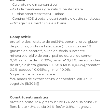
– Cu proteine din curcan si pui
– Ajuta la mentinerea greutatii dupa sterilizare
– Sustine sanatatea tractului urinar
– Contine MOS si beta-glucani pentru digestie sanatoasa
– Omega 3 si 6 pentru piele si blana
Compozitie
proteine deshidratate de pui 24%, porumb, orez, gluten
de porumb, proteine hidrolizate (inclusiv curcan 4%),
grasime de pasare**, pulpa de sfecla, substante
minerale, drojdie de bere, praf de ou, ulei de somon
0,5%, seminte de in 0,39%, banane* 0,23%, pereti celulari
de drojdie (beta-glucani 0,06% si MOS 0,033%), tomate*
0,2%, paducel* 0,065%, ghimbir* 0,01%
*ingrediente naturale uscate
**cu adaos de extract natural de tocoferol din uleiuri
vegetale (1b306(i))
Constituenti analitici
proteine brute 32%, grasimi brute 13%, cenusa bruta 7%,
fibre brute 4,5%, calciu 0,9%, fosfor 0,8%, magneziu