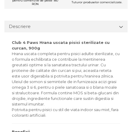
pentru comenzile de peste 180
Tuturor produselor comercializate.
RON
Descriere
Club 4 Paws Hrana uscata pisici sterilizate cu
curcan, 900g
Hrana uscata completa pentru pisici adulte sterilizate, cu
o formula echilibrata ce contribuie la mentinerea
greutatii optime si la sanatatea tractului urinar. Cu
proteine de calitate din curcan si pui, aceasta reteta
este usor digerabila si potrivita pentru hranirea zilnica.
Uleiul de somon si semintele de in furnizeaza acizi grasi
omega 3 si 6, pentru o piele sanatoasa si o blana moale
si stralucitoare. Formula contine MOS si beta-glucani din
drojdie, ingrediente functionale care sustin digestia si
sistemul imunitar.
Potrivita pentru pisici cu stil de viata indoor sau mixt, fara
coloranti artificiali.
Beneficii