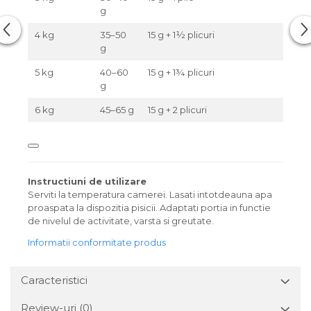
g
4 kg
35–50
15 g + 1½ plicuri
g
5 kg
40–60
15 g + 1¾ plicuri
g
6 kg
45–65 g
15 g + 2 plicuri
Instructiuni de utilizare
Serviti la temperatura camerei. Lasati intotdeauna apa
proaspata la dispozitia pisicii. Adaptati portia in functie
de nivelul de activitate, varsta si greutate.
Informatii conformitate produs
Caracteristici
Review-uri
(0)