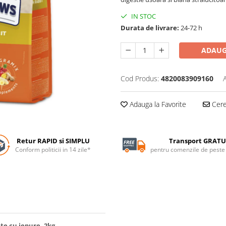
IN STOC
Durata de livrare:
24-72 h
ADAUG
Cod Produs:
4820083909160
Adauga la Favorite
Cere 
Retur RAPID si SIMPLU
Transport GRATU
Conform politicii in 14 zile*
pentru comenzile de pest
te cu iepure, 2kg