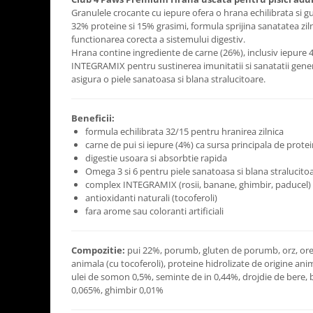
Granulele crocante cu iepure ofera o hrana echilibrata si gu
32% proteine si 15% grasimi, formula sprijina sanatatea zil
functionarea corecta a sistemului digestiv.
Hrana contine ingrediente de carne (26%), inclusiv iepur
INTEGRAMIX pentru sustinerea imunitatii si sanatatii genera
asigura o piele sanatoasa si blana stralucitoare.
Beneficii:
formula echilibrata 32/15 pentru hranirea zilnica
carne de pui si iepure (4%) ca sursa principala de prote
digestie usoara si absorbtie rapida
Omega 3 si 6 pentru piele sanatoasa si blana stralucito
complex INTEGRAMIX (rosii, banane, ghimbir, paducel)
antioxidanti naturali (tocoferoli)
fara arome sau coloranti artificiali
Compozitie:
pui 22%, porumb, gluten de porumb, orz, orez
animala (cu tocoferoli), proteine hidrolizate de origine ani
ulei de somon 0,5%, seminte de in 0,44%, drojdie de bere, 
0,065%, ghimbir 0,01%