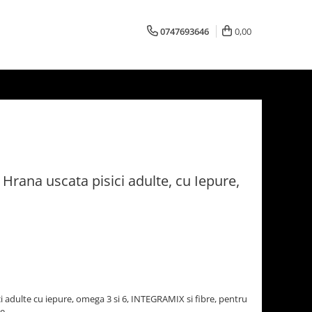
0747693646
0,00
rana uscata pisici adulte, cu Iepure,
 adulte cu iepure, omega 3 si 6, INTEGRAMIX si fibre, pentru
e.