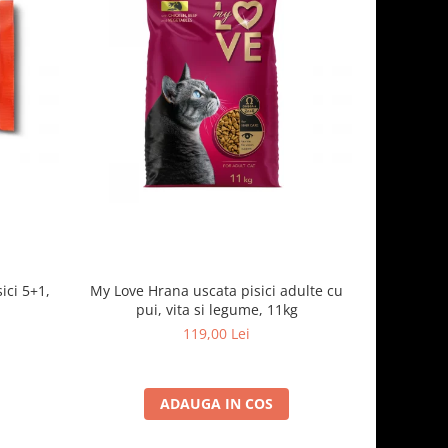
ici 5+1,
My Love Hrana uscata pisici adulte cu
Optimeal H
pui, vita si legume, 11kg
- curcan
119,00 Lei
ADAUGA IN COS