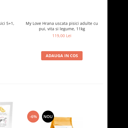
ici 5+1,
My Love Hrana uscata pisici adulte cu
Optimeal H
pui, vita si legume, 11kg
- curcan
119,00 Lei
ADAUGA IN COS
-6%
NOU