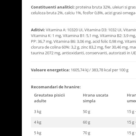
Constituenti analitici:
proteina bruta 32%, uleiuri si gra
celuloza bruta 2%, calciu 1%, fosfor 0,8%, acizi grasi omega
Aditivi:
Vitamina A: 10320 UI, Vitamina D3: 1032 UI, Vitami
Vitamina K: 1 mg, Vitamina B1: 5,1 mg, Vitamina B2: 3,9 mg
PP: 36,7 mg, Vitamina B6: 3,06 mg, acid folic 0,98 mg, Vitam
clorura de colina 60%: 3,2 g, zinc 83,2 mg, fier 30,46 mg, 
taurina 2072 mg, antioxidanti, conservanti, autorizati in UE
Valoare energetica:
1605,74 kJ / 383,78 kcal per 100 g
Recomandari de hranire:
Greutatea pisicii
Hrana uscata
Hran
adulte
simpla
ume
3 kg
50 g
15 g 
4 kg
60 g
15 g 
5 kg
70 g
15 g 