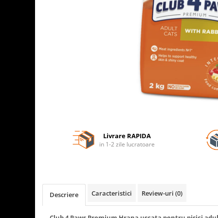
Livrare RAPIDA
in 1-2 zile lucratoare
Caracteristici
Review-uri
(0)
Descriere
Club 4 Paws Premium Hrana uscata pentru pisici adul