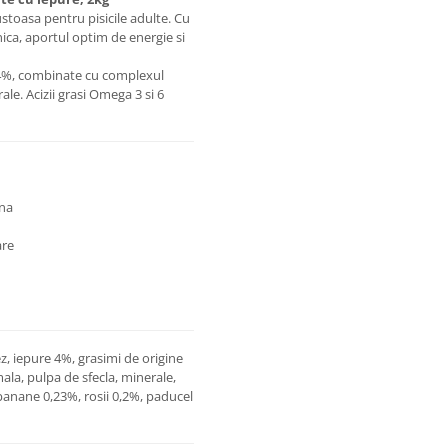
stoasa pentru pisicile adulte. Cu
nica, aportul optim de energie si
e 4%, combinate cu complexul
le. Acizii grasi Omega 3 si 6
ina
are
, iepure 4%, grasimi de origine
mala, pulpa de sfecla, minerale,
banane 0,23%, rosii 0,2%, paducel