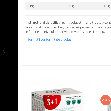
6 kg
80 g
15 g 
Instructiuni de utilizare:
introduceti hrana treptat (cel pu
la loc uscat si racoros. Asigurati acces permanent la apa pr
in functie de nivelul de activitate, varsta, talie si mediu.
Informatii conformitate produs
-14%