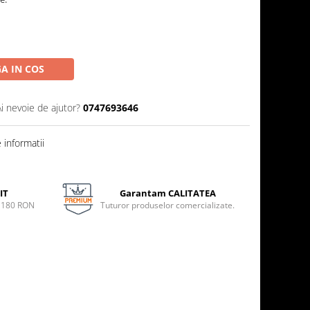
A IN COS
Ai nevoie de ajutor?
0747693646
informatii
IT
Garantam CALITATEA
e 180 RON
Tuturor produselor comercializate.