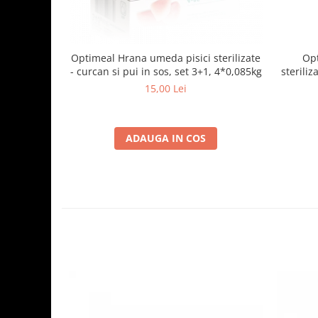
Optimeal Hrana umeda pisici sterilizate
Opt
- curcan si pui in sos, set 3+1, 4*0,085kg
steriliz
15,00 Lei
ADAUGA IN COS