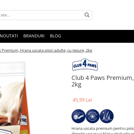
NOUTATI
BRANDURI
BLOG
 Premium, Hrana uscata pisici adulte, cu Iepure, 2kg
Club 4 Paws Premium, H
2kg
45,99 Lei
Hrana uscata premium pentru pisici
digestie usoara si blana stralucitoar