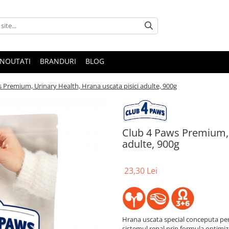
NOUTATI
BRANDURI
BLOG
 Premium, Urinary Health, Hrana uscata pisici adulte, 900g
Club 4 Paws Premium, 
adulte, 900g
23,30 Lei
Hrana uscata special conceputa pentr
sistemul renal prin formula optimiz