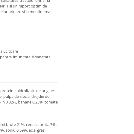
anatatea tractului urinar la
 Nr. 1 si un raport optim de
melor urinare si la mentinerea
alucitoare
pentru imunitate si sanatate
roteine hidrolizate de origine
e, pulpa de sfecla, drojdie de
de in 0,32%, banane 0,23%, tomate
simi brute 21%, cenusa bruta 7%,
%, sodiu 0,59%, acizi grasi