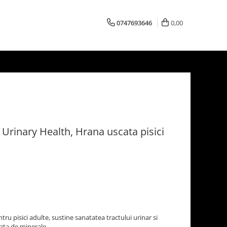
0747693646
0,00
Urinary Health, Hrana uscata pisici
u pisici adulte, sustine sanatatea tractului urinar si
ata de minerale.