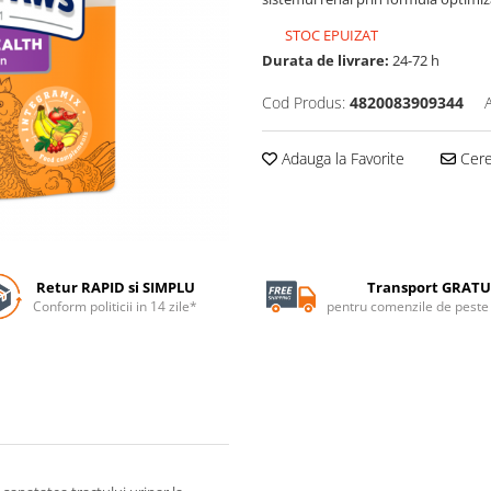
STOC EPUIZAT
Durata de livrare:
24-72 h
Cod Produs:
4820083909344
Adauga la Favorite
Cere 
Retur RAPID si SIMPLU
Transport GRATU
Conform politicii in 14 zile*
pentru comenzile de pest