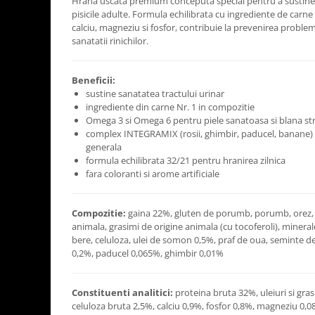
Hrana uscata premium conceputa special pentru a sustine s
pisicile adulte. Formula echilibrata cu ingrediente de carne
calciu, magneziu si fosfor, contribuie la prevenirea proble
sanatatii rinichilor.
Beneficii:
sustine sanatatea tractului urinar
ingrediente din carne Nr. 1 in compozitie
Omega 3 si Omega 6 pentru piele sanatoasa si blana str
complex INTEGRAMIX (rosii, ghimbir, paducel, banane) 
generala
formula echilibrata 32/21 pentru hranirea zilnica
fara coloranti si arome artificiale
Compozitie:
gaina 22%, gluten de porumb, porumb, orez, p
animala, grasimi de origine animala (cu tocoferoli), mineral
bere, celuloza, ulei de somon 0,5%, praf de oua, seminte 
0,2%, paducel 0,065%, ghimbir 0,01%
Constituenti analitici:
proteina bruta 32%, uleiuri si gra
celuloza bruta 2,5%, calciu 0,9%, fosfor 0,8%, magneziu 0,08