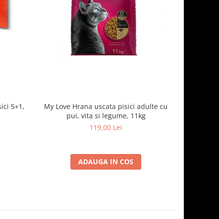
ici 5+1,
My Love Hrana uscata pisici adulte cu
Optimeal H
pui, vita si legume, 11kg
- curcan
119,00 Lei
ADAUGA IN COS