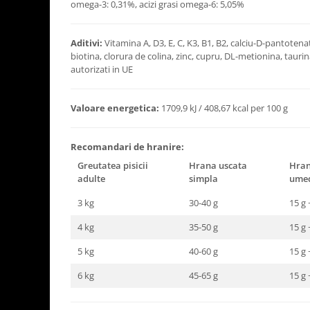
omega-3: 0,31%, acizi grasi omega-6: 5,05%
Aditivi:
Vitamina A, D3, E, C, K3, B1, B2, calciu-D-pantotenat,
biotina, clorura de colina, zinc, cupru, DL-metionina, tauri
autorizati in UE
Valoare energetica:
1709,9 kJ / 408,67 kcal per 100 g
Recomandari de hranire:
Greutatea pisicii
Hrana uscata
Hran
adulte
simpla
ume
3 kg
30-40 g
15 g 
4 kg
35-50 g
15 g 
5 kg
40-60 g
15 g 
6 kg
45-65 g
15 g 