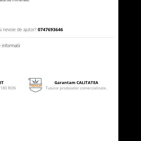
Ai nevoie de ajutor?
0747693646
informatii
IT
Garantam CALITATEA
e 180 RON
Tuturor produselor comercializate.