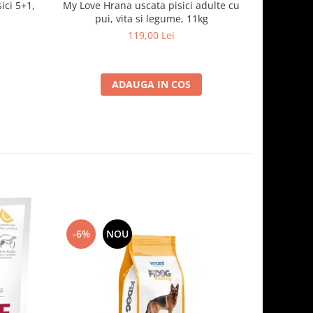
ici 5+1,
My Love Hrana uscata pisici adulte cu
Optimeal H
pui, vita si legume, 11kg
- curcan
119,00 Lei
ADAUGA IN COS
-6%
NOU