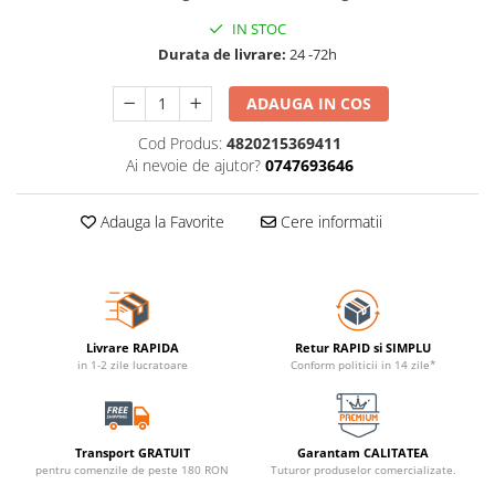
IN STOC
Durata de livrare:
24 -72h
ADAUGA IN COS
Cod Produs:
4820215369411
Ai nevoie de ajutor?
0747693646
Adauga la Favorite
Cere informatii
Livrare RAPIDA
Retur RAPID si SIMPLU
in 1-2 zile lucratoare
Conform politicii in 14 zile*
Transport GRATUIT
Garantam CALITATEA
pentru comenzile de peste 180 RON
Tuturor produselor comercializate.