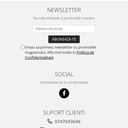
nu o mananca cu placere. Eu
sunt multumit si voi continua cu
NEWSLETTER
acest brand...
Nu rata ofertele si promotiile noastre
Vreau sa primesc newsletter cu promotiile
magazinului. Afla mai multe in
Politica de
Confidentialitate
SOCIAL
Urmareste-ne in social media
SUPORT CLIENTI
0747693646