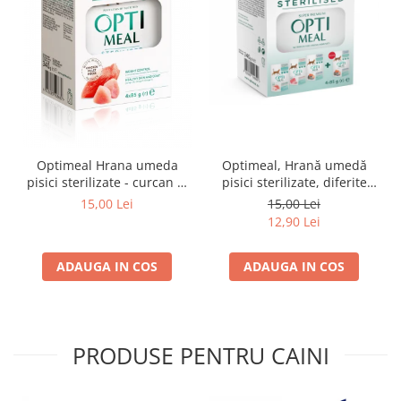
Optimeal Hrana umeda
Optimeal, Hrană umedă
pisici sterilizate - curcan si
pisici sterilizate, diferite
pui in sos, set 3+1,
arome, (3+1), 0.34kg
15,00 Lei
15,00 Lei
4*0,085kg
12,90 Lei
ADAUGA IN COS
ADAUGA IN COS
PRODUSE PENTRU CAINI