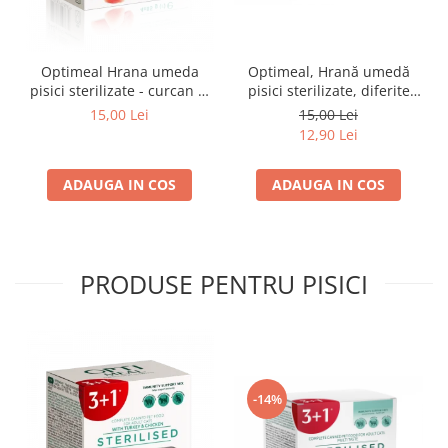
Optimeal Hrana umeda
Optimeal, Hrană umedă
pisici sterilizate - curcan si
pisici sterilizate, diferite
pui in sos, set 3+1,
arome, (3+1), 0.34kg
15,00 Lei
15,00 Lei
4*0,085kg
12,90 Lei
ADAUGA IN COS
ADAUGA IN COS
PRODUSE PENTRU PISICI
-14%