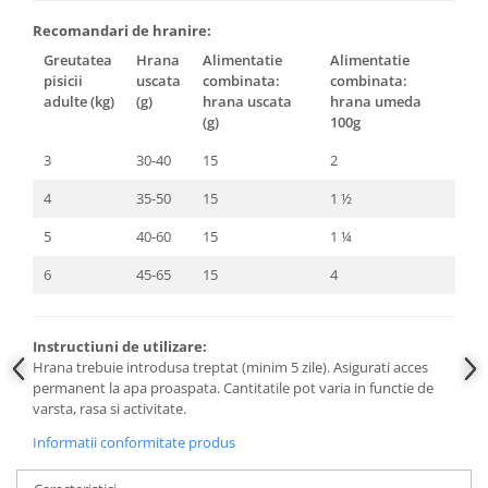
Recomandari de hranire:
Greutatea
Hrana
Alimentatie
Alimentatie
pisicii
uscata
combinata:
combinata:
adulte (kg)
(g)
hrana uscata
hrana umeda
(g)
100g
3
30-40
15
2
4
35-50
15
1 ½
5
40-60
15
1 ¼
6
45-65
15
4
Instructiuni de utilizare:
Hrana trebuie introdusa treptat (minim 5 zile). Asigurati acces
permanent la apa proaspata. Cantitatile pot varia in functie de
varsta, rasa si activitate.
Informatii conformitate produs