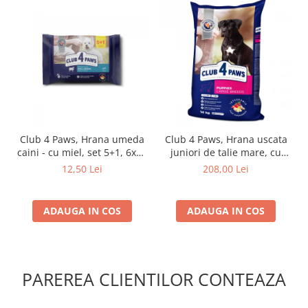
Club 4 Paws, Hrana umeda
Club 4 Paws, Hrana uscata
caini - cu miel, set 5+1, 6x80
juniori de talie mare, cu
g
pui, 14kg
12,50 Lei
208,00 Lei
ADAUGA IN COS
ADAUGA IN COS
PAREREA CLIENTILOR CONTEAZA