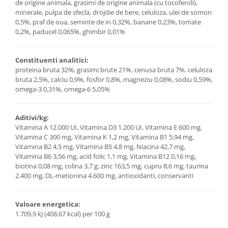
de origine animala, grasimi de origine animala (cu tocoferoli),
minerale, pulpa de sfecla, drojdie de bere, celuloza, ulei de somon
0,5%, praf de oua, seminte de in 0,32%, banane 0,23%, tomate
0,2%, paducel 0,065%, ghimbir 0,01%
Constituenti analitici:
proteina bruta 32%, grasimi brute 21%, cenusa bruta 7%, celuloza
bruta 2,5%, calciu 0,9%, fosfor 0,8%, magneziu 0,08%, sodiu 0,59%,
omega-3 0,31%, omega-6 5,05%
Aditivi/kg:
Vitamina A 12.000 UI, Vitamina D3 1.200 UI, Vitamina E 600 mg,
Vitamina C 300 mg, Vitamina K 1,2 mg, Vitamina B1 5,94 mg,
Vitamina B2 4,5 mg, Vitamina B5 4,8 mg, Niacina 42,7 mg,
Vitamina B6 3,56 mg, acid folic 1,1 mg, Vitamina B12 0,16 mg,
biotina 0,08 mg, colina 3,7 g, zinc 163,5 mg, cupru 8,6 mg, taurina
2.400 mg, DL-metionina 4.600 mg, antioxidanti, conservanti
Valoare energetica:
1.709,9 kJ (408,67 kcal) per 100 g