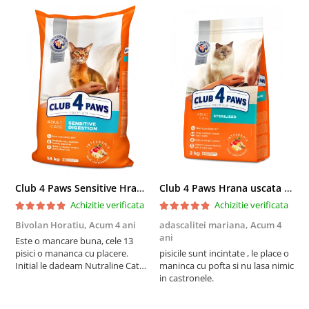
Club 4 Paws Sensitive Hrana uscata pisici adulte, 14kg
Club 4 Paws Hrana uscata pisici sterilizate, 2kg
Achizitie verificata
Achizitie verificata
Bivolan Horatiu,
Acum 4 ani
adascalitei mariana,
Acum 4
a
ani
a
Este o mancare buna, cele 13
pisici o mananca cu placere.
pisicile sunt incintate , le place o
p
Initial le dadeam Nutraline Cat
maninca cu pofta si nu lasa nimic
m
Indoor, dar de cand s-a
in castronele.
i
scumpuit am incercat 4 paw si
concept for Live pe care o evita,