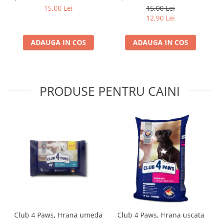
pui in sos, set 3+1,
arome, (3+1), 0.34kg
15,00 Lei
15,00 Lei
4*0,085kg
12,90 Lei
ADAUGA IN COS
ADAUGA IN COS
PRODUSE PENTRU CAINI
Club 4 Paws, Hrana umeda
Club 4 Paws, Hrana uscata