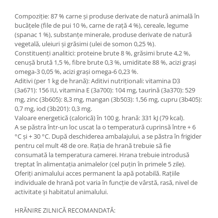
Compoziție: 87 % carne și produse derivate de natură animală în
bucăţele (file de pui 10 %, carne de raţă 4 %), cereale, legume
(spanac 1 %), substanțe minerale, produse derivate de natură
vegetală, uleiuri și grăsimi (ulei de somon 0,25 %).
Constituenți analitici: proteine brute 8 %, grăsimi brute 4,2 %,
cenușă brută 1,5 %, fibre brute 0,3 %, umiditate 88 %, acizi grași
omega-3 0,05 %, acizi grași omega-6 0,23 %.
Aditivi (per 1 kg de hrană): Aditivi nutriţionali: vitamina D3
(3а671): 156 IU, vitamina Е (3а700): 104 mg, taurină (3а370): 529
mg, zinc (3b605): 8,3 mg, mangan (3b503): 1,56 mg, cupru (3b405):
0,7 mg, iod (3b201): 0,3 mg.
Valoare energetică (calorică) în 100 g. hrană: 331 kJ (79 kcal).
A se păstra într-un loc uscat la o temperatură cuprinsă între + 6
°C și + 30 °C. După deschiderea ambalajului, a se păstra în frigider
pentru cel mult 48 de ore. Rația de hrană trebuie să fie
consumată la temperatura camerei. Hrana trebuie introdusă
treptat în alimentația animalelor (cel puțin în primele 5 zile).
Oferiți animalului acces permanent la apă potabilă. Rațiile
individuale de hrană pot varia în funcție de vârstă, rasă, nivel de
activitate și habitatul animalului.
HRĂNIRE ZILNICĂ RECOMANDATĂ: