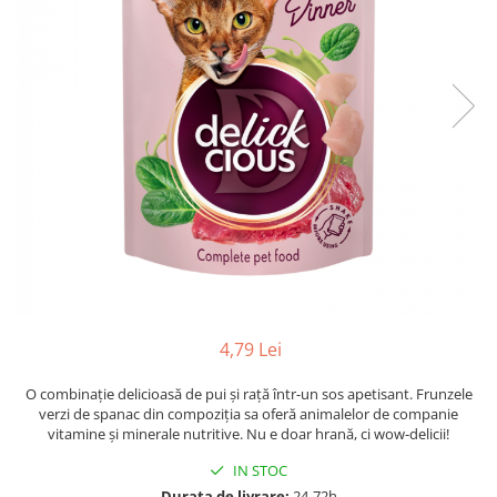
4,79 Lei
O combinație delicioasă de pui și rață într-un sos apetisant. Frunzele
verzi de spanac din compoziția sa oferă animalelor de companie
vitamine și minerale nutritive. Nu e doar hrană, ci wow-deliciі!
IN STOC
Durata de livrare:
24-72h