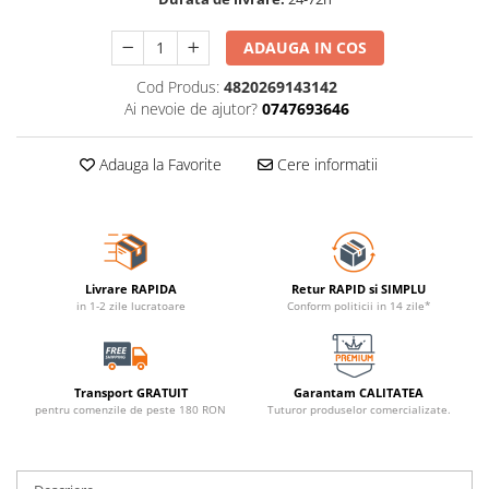
ADAUGA IN COS
Cod Produs:
4820269143142
Ai nevoie de ajutor?
0747693646
Adauga la Favorite
Cere informatii
Livrare RAPIDA
Retur RAPID si SIMPLU
in 1-2 zile lucratoare
Conform politicii in 14 zile*
Transport GRATUIT
Garantam CALITATEA
pentru comenzile de peste 180 RON
Tuturor produselor comercializate.