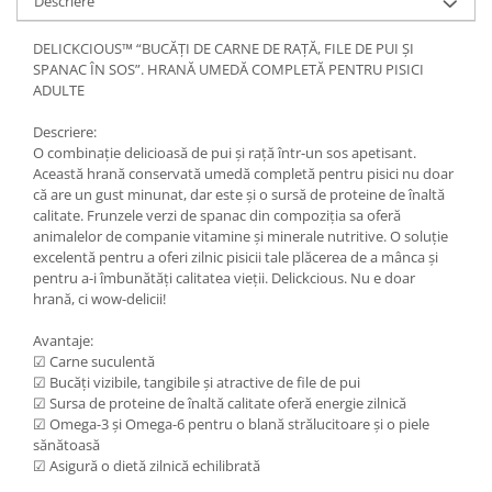
Descriere
DELICKCIOUS™ “BUCĂȚI DE CARNE DE RAŢĂ, FILE DE PUI ŞI
SPANAC ÎN SOS”. HRANĂ UMEDĂ COMPLETĂ PENTRU PISICI
ADULTE
Descriere:
O combinație delicioasă de pui și rață într-un sos apetisant.
Această hrană conservată umedă completă pentru pisici nu doar
că are un gust minunat, dar este și o sursă de proteine de înaltă
calitate. Frunzele verzi de spanac din compoziția sa oferă
animalelor de companie vitamine și minerale nutritive. O soluție
excelentă pentru a oferi zilnic pisicii tale plăcerea de a mânca și
pentru a-i îmbunătăți calitatea vieții. Delickcious. Nu e doar
hrană, ci wow-deliciі!
Avantaje:
☑ Carne suculentă
☑ Bucăți vizibile, tangibile și atractive de file de pui
☑ Sursa de proteine de înaltă calitate oferă energie zilnică
☑ Omega-3 și Omega-6 pentru o blană strălucitoare și o piele
sănătoasă
☑ Asigură o dietă zilnică echilibrată