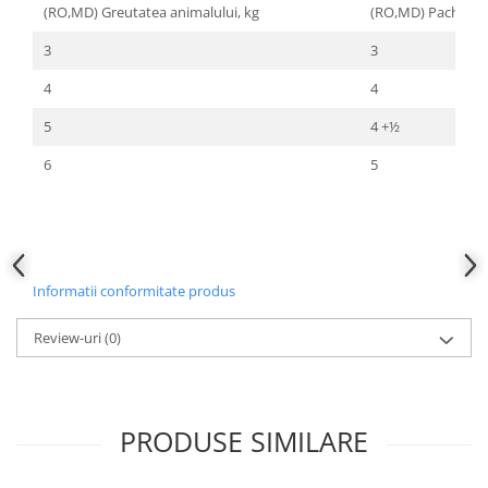
(RO,MD) Greutatea animalului, kg
(RO,MD) Pachet de
3
3
4
4
5
4 +½
6
5
Informatii conformitate produs
Review-uri
(0)
PRODUSE SIMILARE