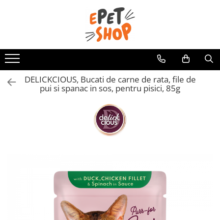
Caini
Pisici
Hrana uscata
Hrana uscata
Hrana umeda
Hrana umeda
DELICKCIOUS, Bucati de carne de rata, file de
Recompense
Recompense
pui si spanac in sos, pentru pisici, 85g
Accesorii caini
Asternut igienic
Lese si zgarzi
Accesorii pisici
Jucarii caini
Ansambluri de joaca, sisaluri
Castroane si boluri
Castroane si boluri
Lese, hamuri si zgarzi