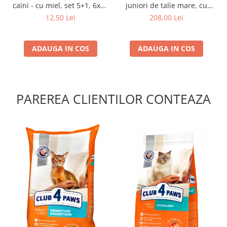
caini - cu miel, set 5+1, 6x80
juniori de talie mare, cu
g
pui, 14kg
12,50 Lei
208,00 Lei
ADAUGA IN COS
ADAUGA IN COS
PAREREA CLIENTILOR CONTEAZA