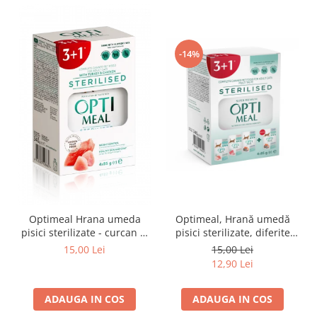
-14%
Optimeal Hrana umeda
Optimeal, Hrană umedă
pisici sterilizate - curcan si
pisici sterilizate, diferite
pui in sos, set 3+1,
arome, (3+1), 0.34kg
15,00 Lei
15,00 Lei
4*0,085kg
12,90 Lei
ADAUGA IN COS
ADAUGA IN COS