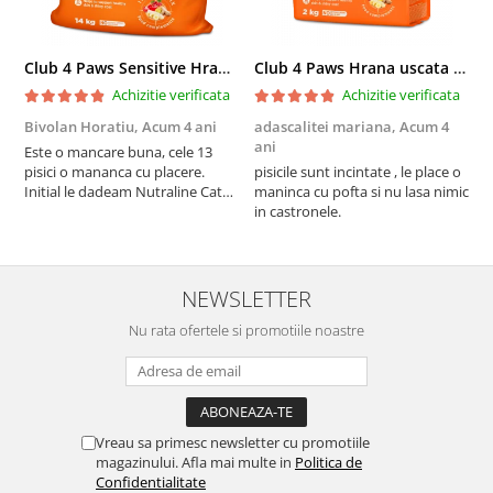
Club 4 Paws Sensitive Hrana uscata pisici adulte, 14kg
Club 4 Paws Hrana uscata pisici sterilizate, 2kg
Achizitie verificata
Achizitie verificata
Bivolan Horatiu,
Acum 4 ani
adascalitei mariana,
Acum 4
a
ani
a
Este o mancare buna, cele 13
pisici o mananca cu placere.
pisicile sunt incintate , le place o
p
Initial le dadeam Nutraline Cat
maninca cu pofta si nu lasa nimic
m
Indoor, dar de cand s-a
in castronele.
i
scumpuit am incercat 4 paw si
concept for Live pe care o evita,
nu o mananca cu placere. Eu
sunt multumit si voi continua cu
NEWSLETTER
acest brand...
Nu rata ofertele si promotiile noastre
Vreau sa primesc newsletter cu promotiile
magazinului. Afla mai multe in
Politica de
Confidentialitate