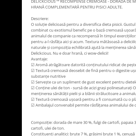
тм
DELICKCIOUS
RECOMPENSE CREMOASE - DORADA DE MA
HRANĂ COMPLEMENTARĂ PENTRU PISICI ADULTE.
Descriere:
O soluție delicioasă pentru a diversifica dieta pisicii. Gustu
combinat cu exotismul benefic pe o bază cremoasă ușoară.
animalul de companie ca recompensă în timpul exercițiilor, 
pentru a-l răsfăța aici și acum. Textura mătăsoasă a deliciil
naturale și compoziția echilibrată ajută la menținerea sănătăț
Delickcious. Nu e doar hrană, ci wow-deliciі!
Avantaje:
☑ Aromă atrăgătoare datorită conținutului ridicat de pește,
☑ Textură cremoasă deosebit de fină pentru o digestie ușoa
substanțe nutritive
☑ Servește ca un supliment de gust excelent pentru dietel
☑ Conține ulei de ton - sursă de acizi grași polinesaturați 
menținerea sănătății pielii și a blănii strălucitoare a animalu
☑ Textură cremoasă ușoară pentru a fi consumată cu o pl
☑ Ambalajul convenabil permite răsfățarea animalului de
Compoziție: dorada de mare 30 %, fulgi de cartofi, papaia 
cartofi, ulei de ton.
Constituenți analitici: brute 7 %, grăsimi brute 1 %, cenușă 