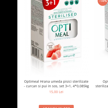
-14%
Optimeal Hrana umeda pisici sterilizate
Opt
- curcan si pui in sos, set 3+1, 4*0,085kg
steriliz
15,00 Lei