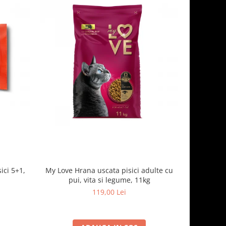
ici 5+1,
My Love Hrana uscata pisici adulte cu
Optimeal H
pui, vita si legume, 11kg
- curcan
119,00 Lei