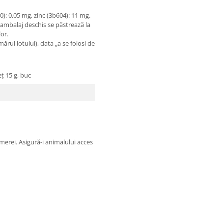
80): 0,05 mg, zinc (3b604): 11 mg.
 ambalaj deschis se păstrează la
lor.
ărul lotului), data „a se folosi de
eț 15 g, buc
erei. Asigură-i animalului acces