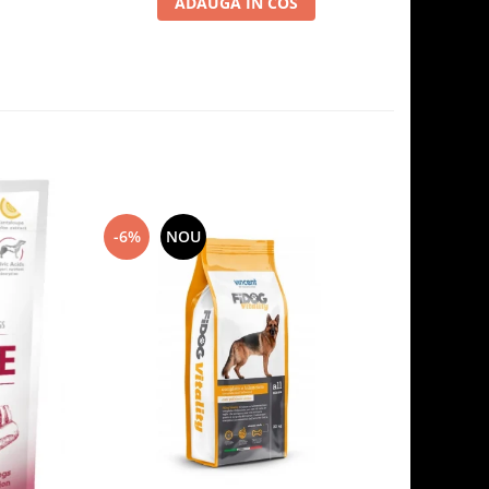
ADAUGA IN COS
-6%
NOU
-7%