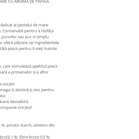
RE CU AROMĂ DE PAPAIA.
l delicat al peștelui de mare
 Convenabil pentru a răsfăța
jocurilor sau pur și simplu
or oferă plăcere, iar ingredientele
ii pisicii pentru 9 vieți înainte.
 care stimulează apetitul pisicii
ră a proteinelor și a altor
e uscate
Omega-3, biotină și zinc pentru
lui.
ăcere deosebită
 companie oricând
3 %, potato starch, amidon din
brută 1 %, fibre brute 0,5 %,