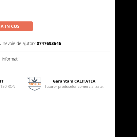
A IN COS
Ai nevoie de ajutor?
0747693646
informatii
IT
Garantam CALITATEA
e 180 RON
Tuturor produselor comercializate.