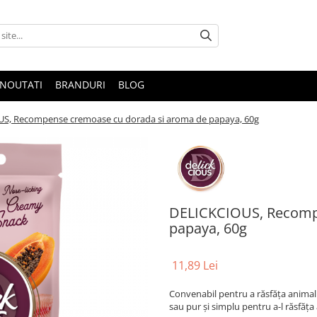
NOUTATI
BRANDURI
BLOG
S, Recompense cremoase cu dorada si aroma de papaya, 60g
DELICKCIOUS, Recomp
papaya, 60g
11,89 Lei
Convenabil pentru a răsfăța animalu
sau pur și simplu pentru a-l răsfăța 