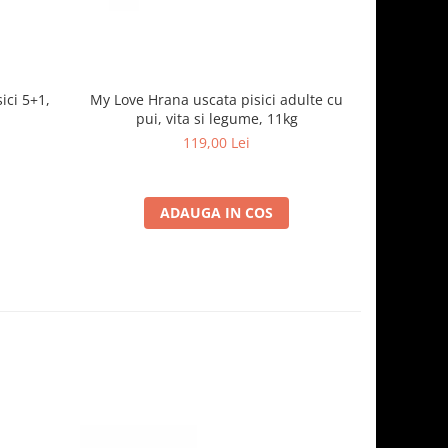
ici 5+1,
My Love Hrana uscata pisici adulte cu
Optimeal H
pui, vita si legume, 11kg
- curcan
119,00 Lei
ADAUGA IN COS