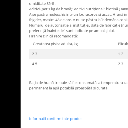
umiditate 85 %.
Aditivi (per 1 kg de hrană): Aditivi nutriţionali: biotină (3a8
A se pastra nedeschis intr-un loc racoros si uscat. Hrană în
frigider, maxim 48 de ore. A nu se păstra la îndemâna copii
Numărul de autorizatie al instituției, data de fabricație (num
preferință înainte de” sunt indicate pe ambalajului.
Hrănire zilnică recomandată:
Greutatea pisica adulta, kg
Plicul
2-3
1-2
4-5
2-3
Rația de hrană trebuie să fie consumată la temperatura cam
permanent la apă potabilă proaspătă și curată.
Informatii conformitate produs