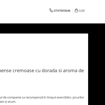
0747693646
0,00
ense cremoase cu dorada si aroma de
l de companie ca recompensă în timpul exercițiilor, jocurilor
aici și acum.