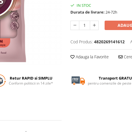
IN STOC
Durata de livrare:
24-72h
ADAUG
Cod Produs:
4820269141612
Adauga la Favorite
Cere 
Retur RAPID si SIMPLU
Transport GRATU
Conform politicii in 14 zile*
pentru comenzile de pest