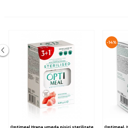
-14%
Optimeal Hrana umeda pisici ste
Optimeal, H