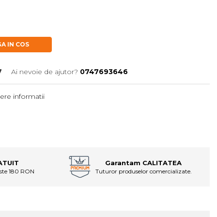
A IN COS
7
Ai nevoie de ajutor?
0747693646
ere informatii
ATUIT
Garantam CALITATEA
este 180 RON
Tuturor produselor comercializate.