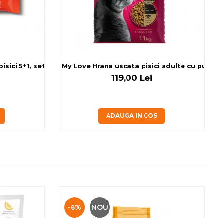
sici 5+1, set 6x80 g
My Love Hrana uscata pisici adulte cu pui, v
119,00 Lei
ADAUGA IN COS
-6%
NOU