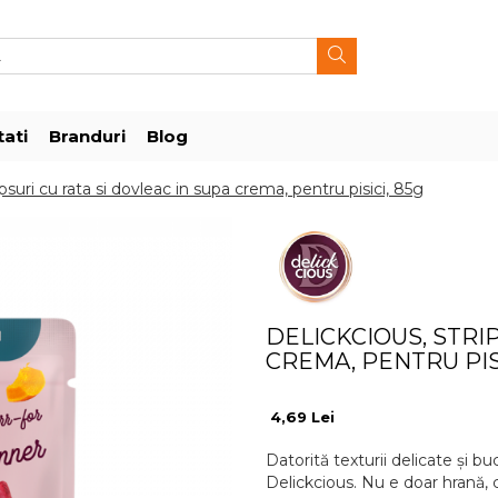
ati
Branduri
Blog
uri cu rata si dovleac in supa crema, pentru pisici, 85g
DELICKCIOUS, STRI
CREMA, PENTRU PISI
4,69 Lei
Datorită texturii delicate și b
Delickcious. Nu e doar hrană, c