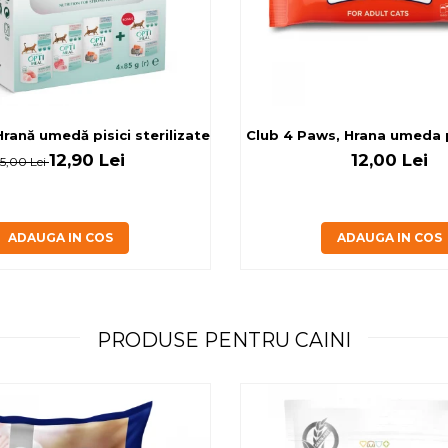
rilizate - curcan si pui in sos, set 3+1, 4*0,085kg
rană umedă pisici sterilizate, diferite arome, (3+1), 0.34kg
Club 4 Paws, Hrana umeda pi
12,90 Lei
12,00 Lei
15,00 Lei
ADAUGA IN COS
ADAUGA IN COS
PRODUSE PENTRU CAINI