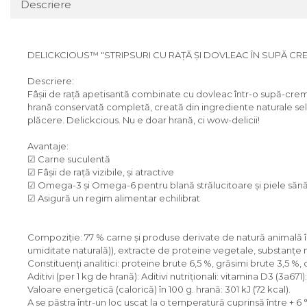
Descriere
DELICKCIOUS™ "STRIPSURI CU RAȚĂ ȘI DOVLEAC ÎN SUPĂ C
Descriere:
Fâșii de rață apetisantă combinate cu dovleac într-o supă-cremă 
hrană conservată completă, creată din ingrediente naturale sele
plăcere. Delickcious. Nu e doar hrană, ci wow-deliciі!
Avantaje:
☑ Carne suculentă
☑ Fâșii de rață vizibile, și atractive
☑ Omega-3 și Omega-6 pentru blană strălucitoare și piele săn
☑ Asigură un regim alimentar echilibrat
Compoziție: 77 % carne și produse derivate de natură animală în
umiditate naturală)), extracte de proteine vegetale, substanțe mi
Constituenţi analitici: proteine brute 6,5 %, grăsimi brute 3,5 %
Aditivi (per 1 kg de hrană): Aditivi nutriționali: vitamina D3 (3a6
Valoare energetică (calorică) în 100 g. hrană: 301 kJ (72 kcal).
A se păstra într-un loc uscat la o temperatură cuprinsă între + 6