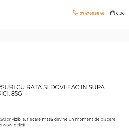
0747693646
0,00
PSURI CU RATA SI DOVLEAC IN SUPA
CI, 85G
ucăților vizibile, fiecare masă devine un moment de plăcere.
i wow-deliciі!