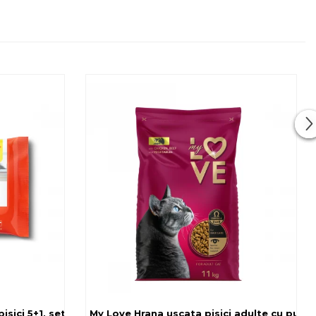
sici 5+1, set 6x80 g
My Love Hrana uscata pisici adulte cu pui, v