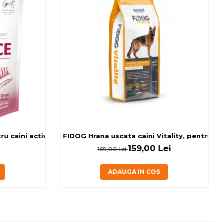
 caini activi, cu banane si miel, 0.15kg
FIDOG Hrana uscata caini Vitality, pentru cai
159,00 Lei
169,00 Lei
ADAUGA IN COS