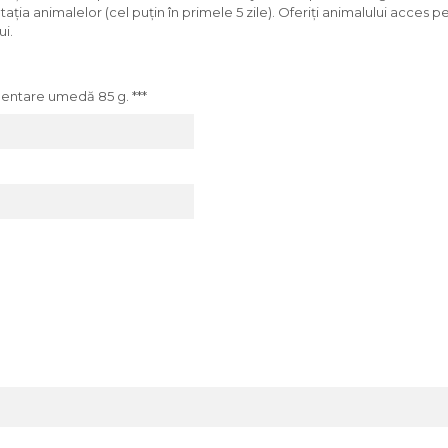
ia animalelor (cel puțin în primele 5 zile). Oferiți animalului acces p
ui.
entare umedă 85 g. ***