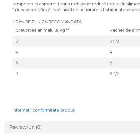
temperatura camerei. Hrana trebuie introdusă treptat în alimentaț
în funcție de vârstă, rasă, nivel de activitate și habitat al animalul
HRĂNIRE ZILNICĂ RECOMANDATĂ:
Greutatea animalului, kg **
Pachet de alim
3
3+1/2
4
4
5
5
6
5+1/2
Informatii conformitate produs
Review-uri
(0)