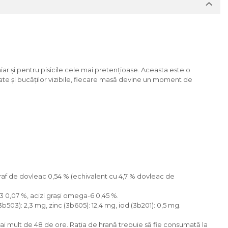
iar și pentru pisicile cele mai pretențioase. Aceasta este o
ate și bucăților vizibile, fiecare masă devine un moment de
praf de dovleac 0,54 % (echivalent cu 4,7 % dovleac de
-3 0,07 %, acizi grași omega-6 0,45 %.
3b503): 2,3 mg, zinc (3b605): 12,4 mg, iod (3b201): 0,5 mg.
 mai mult de 48 de ore. Rația de hrană trebuie să fie consumată la