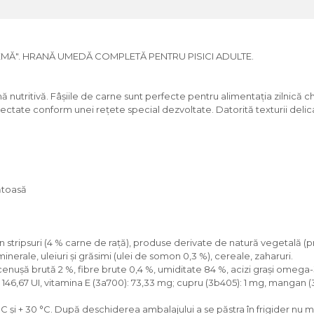
REMĂ". HRANĂ UMEDĂ COMPLETĂ PENTRU PISICI ADULTE.
nutritivă. Fâșiile de carne sunt perfecte pentru alimentația zilnică ch
ctate conform unei rețete special dezvoltate. Datorită texturii delic
ătoasă
 stripsuri (4 % carne de raţă), produse derivate de natură vegetală (
nerale, uleiuri și grăsimi (ulei de somon 0,3 %), cereale, zaharuri.
, cenuşă brută 2 %, fibre brute 0,4 %, umiditate 84 %, acizi grași omega
71): 146,67 UI, vitamina E (3a700): 73,33 mg; cupru (3b405): 1 mg, mangan (
 °C și + 30 °C. După deschiderea ambalajului a se păstra în frigider nu