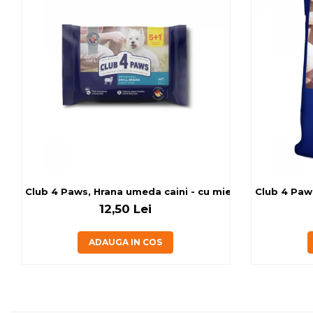
Club 4 Paws, Hrana umeda caini - cu miel, set 5+1, 6x80 
Club 4 Paws
12,50 Lei
ADAUGA IN COS