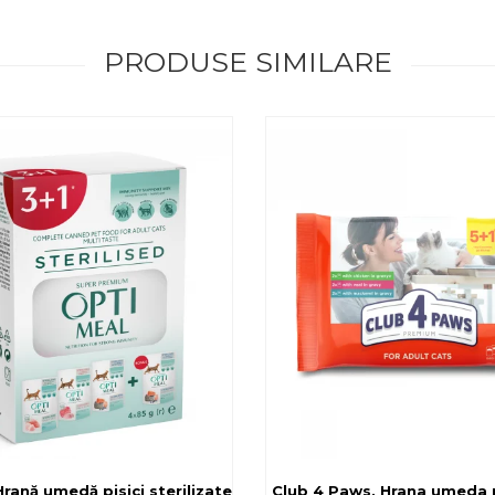
PRODUSE SIMILARE
rilizate - curcan si pui in sos, set 3+1, 4*0,085kg
rană umedă pisici sterilizate, diferite arome, (3+1), 0.34kg
Club 4 Paws, Hrana umeda pi