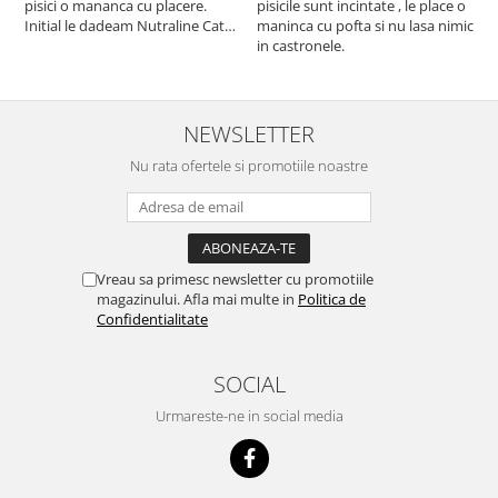
pisici o mananca cu placere.
pisicile sunt incintate , le place o
p
Initial le dadeam Nutraline Cat
maninca cu pofta si nu lasa nimic
m
Indoor, dar de cand s-a
in castronele.
i
scumpuit am incercat 4 paw si
concept for Live pe care o evita,
nu o mananca cu placere. Eu
sunt multumit si voi continua cu
NEWSLETTER
acest brand...
Nu rata ofertele si promotiile noastre
Vreau sa primesc newsletter cu promotiile
magazinului. Afla mai multe in
Politica de
Confidentialitate
SOCIAL
Urmareste-ne in social media