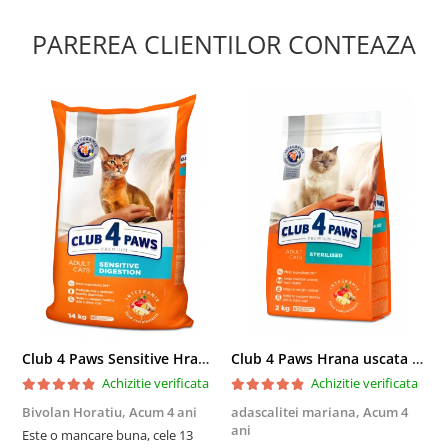
PAREREA CLIENTILOR CONTEAZA
Club 4 Paws Sensitive Hrana uscata pisici adulte, 14kg
Club 4 Paws Hrana uscata pisici sterilizate, 2kg
Achizitie verificata
Achizitie verificata
Bivolan Horatiu,
Acum 4 ani
adascalitei mariana,
Acum 4
a
ani
a
Este o mancare buna, cele 13