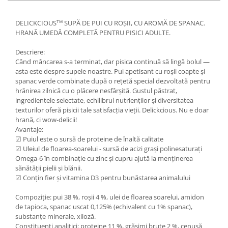
тм
DELICKCIOUS
SUPĂ DE PUI CU ROȘII, CU AROMĂ DE SPANAC.
HRANĂ UMEDĂ COMPLETĂ PENTRU PISICI ADULTE.
Descriere:
Când mâncarea s-a terminat, dar pisica continuă să lingă bolul —
asta este despre supele noastre. Pui apetisant cu roșii coapte și
spanac verde combinate după o rețetă special dezvoltată pentru
hrănirea zilnică cu o plăcere nesfârșită. Gustul păstrat,
ingredientele selectate, echilibrul nutrienților și diversitatea
texturilor oferă pisicii tale satisfacția vieții. Delickcious. Nu e doar
hrană, ci wow-deliciі!
Avantaje:
☑ Puiul este o sursă de proteine de înaltă calitate
☑ Uleiul de floarea-soarelui - sursă de acizi grași polinesaturați
Omega-6 în combinație cu zinc și cupru ajută la menținerea
sănătății pielii și blănii.
☑ Conțin fier și vitamina D3 pentru bunăstarea animalului
Compoziție: pui 38 %, roșii 4 %, ulei de floarea soarelui, amidon
de tapioca, spanac uscat 0,125% (echivalent cu 1% spanac),
substanțe minerale, xiloză.
Constituenți analitici: proteine 11 %, grăsimi brute 2 %, cenușă