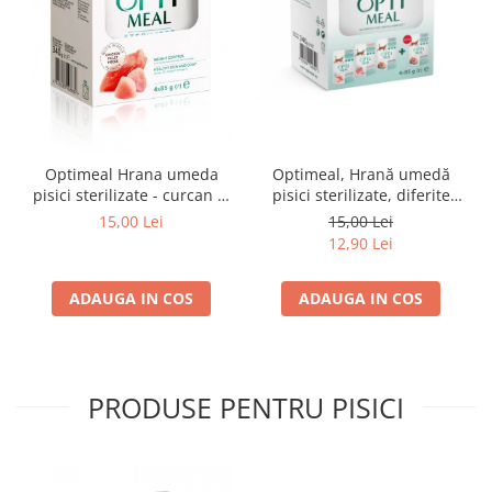
Optimeal Hrana umeda
Optimeal, Hrană umedă
pisici sterilizate - curcan si
pisici sterilizate, diferite
pui in sos, set 3+1,
arome, (3+1), 0.34kg
15,00 Lei
15,00 Lei
4*0,085kg
12,90 Lei
ADAUGA IN COS
ADAUGA IN COS
PRODUSE PENTRU PISICI