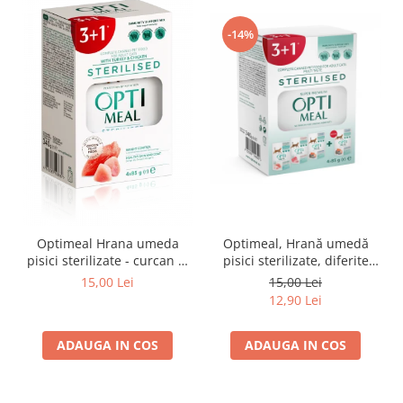
-14%
Optimeal Hrana umeda
Optimeal, Hrană umedă
pisici sterilizate - curcan si
pisici sterilizate, diferite
pui in sos, set 3+1,
arome, (3+1), 0.34kg
15,00 Lei
15,00 Lei
4*0,085kg
12,90 Lei
ADAUGA IN COS
ADAUGA IN COS