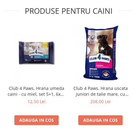
PRODUSE PENTRU CAINI
Club 4 Paws, Hrana umeda
Club 4 Paws, Hrana uscata
caini - cu miel, set 5+1, 6x80
juniori de talie mare, cu
g
pui, 14kg
12,50 Lei
208,00 Lei
ADAUGA IN COS
ADAUGA IN COS