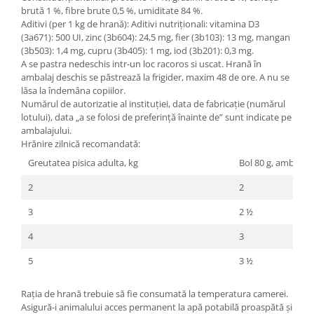
brută 1 %, fibre brute 0,5 %, umiditate 84 %.
Aditivi (per 1 kg de hrană): Aditivi nutriţionali: vitamina D3
(3a671): 500 UI, zinc (3b604): 24,5 mg, fier (3b103): 13 mg, mangan
(3b503): 1,4 mg, cupru (3b405): 1 mg, iod (3b201): 0,3 mg.
A se pastra nedeschis intr-un loc racoros si uscat. Hrană în
ambalaj deschis se păstrează la frigider, maxim 48 de ore. A nu se
lăsa la îndemâna copiilor.
Numărul de autorizatie al instituției, data de fabricație (numărul
lotului), data „a se folosi de preferință înainte de” sunt indicate pe
ambalajului.
Hrănire zilnică recomandată:
Greutatea pisica adulta, kg
Bol 80 g, ambalaje
2
2
3
2 ½
4
3
5
3 ½
Rația de hrană trebuie să fie consumată la temperatura camerei.
Asigură-i animalului acces permanent la apă potabilă proaspătă și