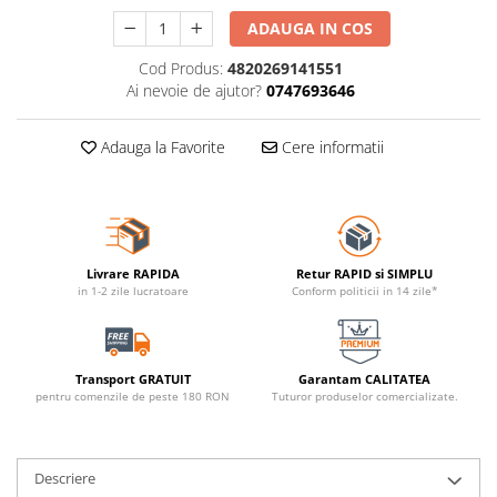
ADAUGA IN COS
Cod Produs:
4820269141551
Ai nevoie de ajutor?
0747693646
Adauga la Favorite
Cere informatii
Livrare RAPIDA
Retur RAPID si SIMPLU
in 1-2 zile lucratoare
Conform politicii in 14 zile*
Transport GRATUIT
Garantam CALITATEA
pentru comenzile de peste 180 RON
Tuturor produselor comercializate.
Descriere