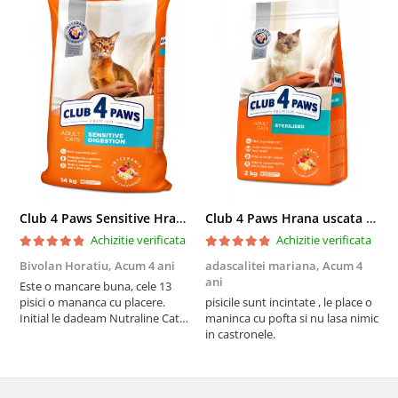
Club 4 Paws Sensitive Hrana uscata pisici adulte, 14kg
Club 4 Paws Hrana uscata pisici sterilizate, 2kg
Achizitie verificata
Achizitie verificata
Bivolan Horatiu,
Acum 4 ani
adascalitei mariana,
Acum 4
a
ani
a
Este o mancare buna, cele 13
pisici o mananca cu placere.
pisicile sunt incintate , le place o
p
Initial le dadeam Nutraline Cat
maninca cu pofta si nu lasa nimic
m
Indoor, dar de cand s-a
in castronele.
i
scumpuit am incercat 4 paw si
concept for Live pe care o evita,
nu o mananca cu placere. Eu