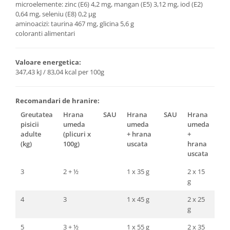
microelemente: zinc (E6) 4,2 mg, mangan (E5) 3,12 mg, iod (E2)
0,64 mg, seleniu (E8) 0,2 μg
aminoacizi: taurina 467 mg, glicina 5,6 g
coloranti alimentari
Valoare energetica:
347,43 kJ / 83,04 kcal per 100g
Recomandari de hranire:
Greutatea
Hrana
SAU
Hrana
SAU
Hrana
pisicii
umeda
umeda
umeda
adulte
(plicuri x
+ hrana
+
(kg)
100g)
uscata
hrana
uscata
3
2 + ½
1 x 35 g
2 x 15
g
4
3
1 x 45 g
2 x 25
g
5
3 + ½
1 x 55 g
2 x 35