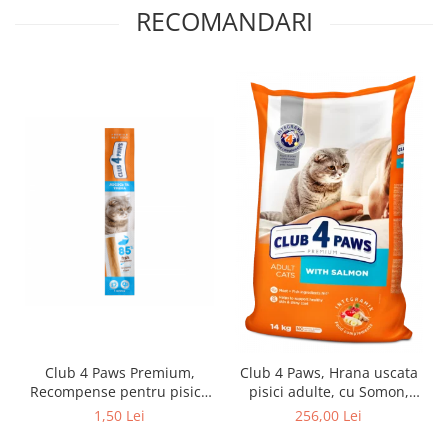
RECOMANDARI
Club 4 Paws Premium,
Club 4 Paws, Hrana uscata
Recompense pentru pisici,
pisici adulte, cu Somon,
stick cu somon si cod, 5g
14kg
1,50 Lei
256,00 Lei