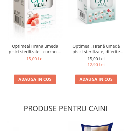
Optimeal Hrana umeda
Optimeal, Hrană umedă
pisici sterilizate - curcan si
pisici sterilizate, diferite
pui in sos, set 3+1,
arome, (3+1), 0.34kg
15,00 Lei
15,00 Lei
4*0,085kg
12,90 Lei
ADAUGA IN COS
ADAUGA IN COS
PRODUSE PENTRU CAINI