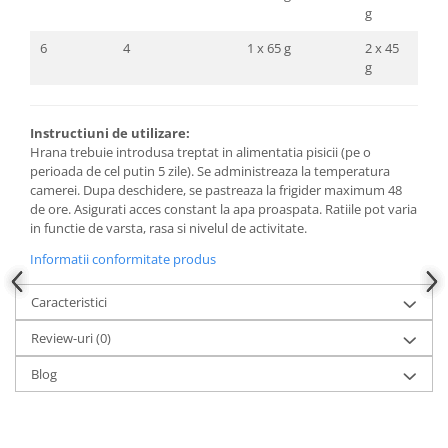
g
6
4
1 x 65 g
2 x 45
g
Instructiuni de utilizare:
Hrana trebuie introdusa treptat in alimentatia pisicii (pe o
perioada de cel putin 5 zile). Se administreaza la temperatura
camerei. Dupa deschidere, se pastreaza la frigider maximum 48
de ore. Asigurati acces constant la apa proaspata. Ratiile pot varia
in functie de varsta, rasa si nivelul de activitate.
Informatii conformitate produs
Caracteristici
Review-uri
(0)
Blog