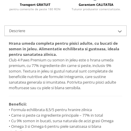
Transport GRATUIT
Garantam CALITATEA
pentru comenzile de peste 180 RON
Tuturor produselor comercializate.
Descriere
Hrana umeda completa pentru pisici adulte, cu bucati de
somon in jeleu. Alimentatie echilibrata si gustoasa, ideala
pentru sanatatea zilnica.
Club 4 Paws Premium cu somon in jeleu este o hrana umeda
premium, cu 77% ingrediente din carne si peste, inclusiv 9%
somon. Textura in jeleu si gustul natural sunt completate de
beneficiile nutritive ale formulei Integramix, care sustine
sanatatea generala si imunitatea. Potrivita pentru pisici adulte
mofturoase sau cu piele si blana sensibila.
Beneficii:
• Formula echilibrata 8,5/5 pentru hranire zilnica
• Carne si peste ca ingrediente principale – 77% in total
• Cu 9% somon in bucati, sursa naturala de acizi grasi Omega
• Omega 3 si Omega 6 pentru piele sanatoasa si blana