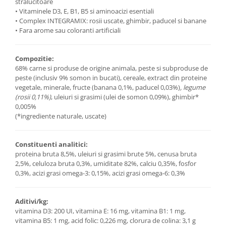
stralucitoare
• Vitaminele D3, E, B1, B5 si aminoacizi esentiali
• Complex INTEGRAMIX: rosii uscate, ghimbir, paducel si banane
• Fara arome sau coloranti artificiali
Compozitie:
68% carne si produse de origine animala, peste si subproduse de
peste (inclusiv 9% somon in bucati), cereale, extract din proteine
vegetale, minerale, fructe (banana 0,1%, paducel 0,03%)
, legume
(rosii 0,11%)
, uleiuri si grasimi (ulei de somon 0,09%), ghimbir*
0,005%
(*ingrediente naturale, uscate)
Constituenti analitici:
proteina bruta 8,5%, uleiuri si grasimi brute 5%, cenusa bruta
2,5%, celuloza bruta 0,3%, umiditate 82%, calciu 0,35%, fosfor
0,3%, acizi grasi omega-3: 0,15%, acizi grasi omega-6: 0,3%
Aditivi/kg:
vitamina D3: 200 UI, vitamina E: 16 mg, vitamina B1: 1 mg,
vitamina B5: 1 mg, acid folic: 0,226 mg, clorura de colina: 3,1 g