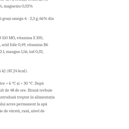
18%, magneziu 0,02%
izi grași omega-6 - 2,3 g, 66% din
3 150 MO, vitamina E 100,
 acid folic 0,49, vitamina B6
2.1, mangan 1,56, iod 0,32,
5 kJ (87,24 kcal).
re + 6 °C și + 30 °C. După
lt de 48 de ore. Hrană trebuie
ntrodusă treptat în alimentația
lului acces permanent la apă
e de vârstă, rasă, nivel de