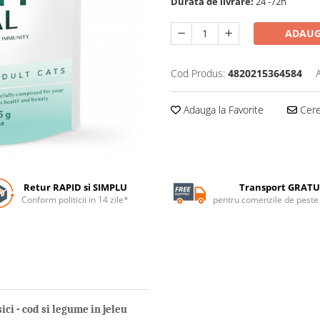
Durata de livrare:
24 -72h
ADAUG
Cod Produs:
4820215364584
Adauga la Favorite
Cere 
Retur RAPID si SIMPLU
Transport GRATU
Conform politicii in 14 zile*
pentru comenzile de pest
i - cod si legume in jeleu