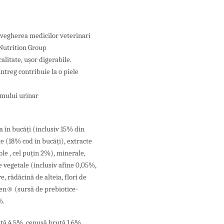
egherea medicilor veterinari
 Nutrition Group
calitate, ușor digerabile.
ntreg contribuie la o piele
emului urinar
 în bucăți (inclusiv 15% din
te (18% cod în bucăți), extracte
ole , cel puțin 2%), minerale,
e vegetale (inclusiv afine 0,05%,
, rădăcină de alteia, flori de
gen® (sursă de prebiotice-
%.
ută 4,5%, cenușă brută 1,6%,