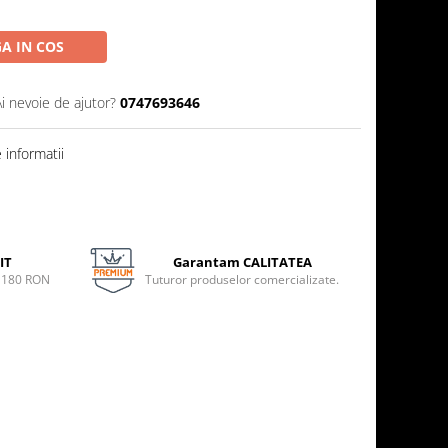
A IN COS
Ai nevoie de ajutor?
0747693646
informatii
IT
Garantam CALITATEA
e 180 RON
Tuturor produselor comercializate.