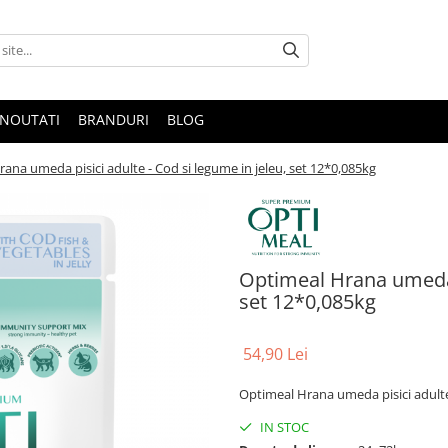
NOUTATI
BRANDURI
BLOG
ana umeda pisici adulte - Cod si legume in jeleu, set 12*0,085kg
Optimeal Hrana umeda p
set 12*0,085kg
54,90 Lei
Optimeal Hrana umeda pisici adulte 
IN STOC