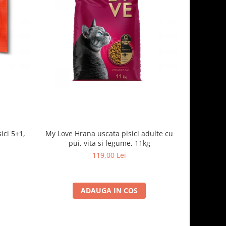
ici 5+1,
My Love Hrana uscata pisici adulte cu
Optimeal H
pui, vita si legume, 11kg
- curcan
119,00 Lei
ADAUGA IN COS