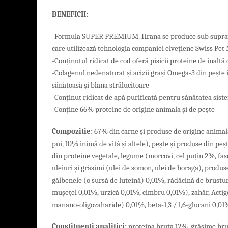
BENEFICII:
-Formula SUPER PREMIUM. Hrana se produce sub suprav
care utilizează tehnologia companiei elvețiene Swiss Pet
-Conținutul ridicat de cod oferă pisicii proteine ​​de înaltă 
-Colagenul nedenaturat și acizii grași Omega-3 din pește î
sănătoasă și blana strălucitoare
-Conținut ridicat de apă purificată pentru sănătatea sist
-Conține 66% proteine ​​de origine animala și de pește
Compozitie:
67% din carne și produse de origine animala
pui, 10% inimă de vită și altele), pește și produse din peș
din proteine ​​vegetale, legume (morcovi, cel puțin 2%, fas
uleiuri și grăsimi (ulei de somon, ulei de boraga), produs
gălbenele (o sursă de luteină) 0,01%, rădăcină de brusture
mușețel 0,01%, urzică 0,01%, cimbru 0,01%), zahăr, Acti
manano-oligozaharide) 0,01%, beta-1,3 / 1,6-glucani 0,01
Constituenţi analitici:
proteina ​​bruta 12%, grăsime br