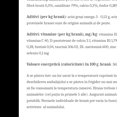
fibră brută 0,3%, umiditate 79%, calciu 0,2%, fosfor 0,
Aditivi (per
kg
hran
ă
)
: acizi grași omega-3 - 0,52 g, ac
proteinele hranei sunt de origine animală și de pește.
Aditivi
:
vitamine
(
per
kg
hran
ă)
, mg/kg
: vitamina D
vitamina C 40, D-pantotenat de calciu 2.1, vitamina B1 1,79,
0,28, biotină 0,04, taurină 506.02, DL-metionină 600, zinc 
seleniu 0,1 mg
Valoare energetică (caloricitate) în 100 g. hrană
:
36
A se păstra într-un loc uscat la o temperatură cuprinsă înt
deschiderea ambalajului a se păstra în frigider nu mai mu
să fie consumată la temperatura camerei. Hrana trebuie i
animalelor (cel puțin în primele 5 zile). Asigurati anima
potabilă. Normele individuale de hrană pot varia în funcți
activitate al animalului.