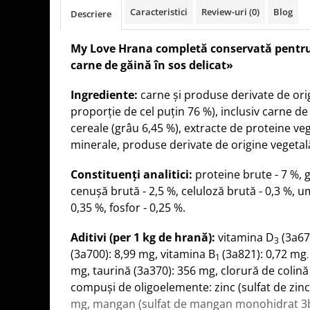
Caracteristici
Review-uri
(0)
Blog
Descriere
My Love Hrana completă conservată pentru 
carne de găină în sos delicat»
Ingrediente:
carne și produse derivate de ori
proporţie de cel puţin 76 %), inclusiv carne de
cereale (grâu 6,45 %), extracte de proteine ve
minerale
,
produse derivate de origine vegetal
Constituenţi analitici:
proteine brute
- 7 %,
g
cenuşă brută - 2,5 %, celuloză brută - 0,3 %, um
0,35 %, fosfor - 0,25 %.
Aditivi (per 1 kg de hrană):
vitamina D
(3a671
3
(3a700): 8,99 mg, vitamina B
(3a821): 0,72 mg
1
mg, taurină (3a370): 356 mg, clorură de colin
compuşi de oligoelemente: zinc (sulfat de zin
mg, mangan (sulfat de mangan monohidrat 3b5