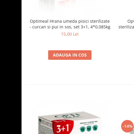
Optimeal Hrana umeda pisici sterilizate
Opt
- curcan si pui in sos, set 3+1, 4*0,085kg
steriliz
15,00 Lei
ADAUGA IN COS
-14%