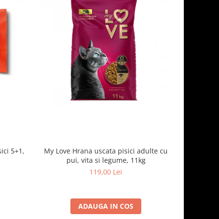
ici 5+1,
My Love Hrana uscata pisici adulte cu
Optimeal H
pui, vita si legume, 11kg
- curcan
119,00 Lei
ADAUGA IN COS