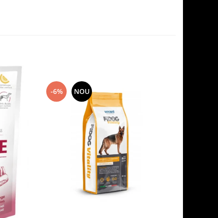
-6%
NOU
-7%