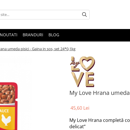
NOUTATI
BRANDURI
BLOG
na umeda pisici - Gaina in sos, set 24*0,1kg
My Love Hrana umeda pi
45,60 Lei
My Love Hrana completă cons
delicat”