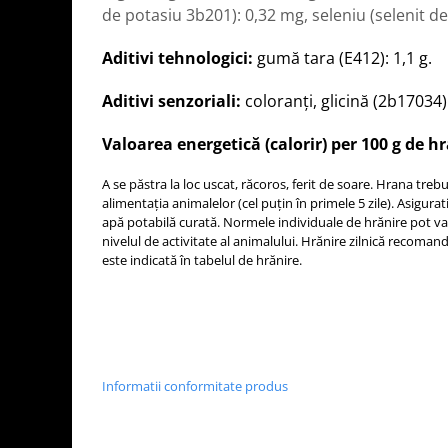
de potasiu 3b201): 0,32 mg, seleniu (selenit de
Aditivi tehnologici:
gumă tara (E412): 1,1 g.
Aditivi senzoriali:
coloranți, glicină (2b17034):
Valoarea energetică (calorir) per 100 g de h
A se păstra la loc uscat, răcoros, ferit de soare. Hrana treb
alimentația animalelor (cel puțin în primele 5 zile). Asigur
apă potabilă curată. Normele individuale de hrănire pot vari
nivelul de activitate al animalului. Hrănire zilnică recomand
este indicată în tabelul de hrănire.
Informatii conformitate produs