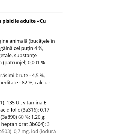
pisicile adulte «Cu
gine animală (bucăţele în
 găină cel puţin 4 %,
getale,
substanțe
ă
(patrunjel) 0,001 %.
răsimi brute
- 4,5 %,
editate - 82 %, calciu -
): 135 UI, vitamina E
acid folic (3a316): 0,17
,
ă (3a890)
60 %
: 1,26 g;
c heptahidrat 3b604):
3
03): 0,7 mg, iod (iodură