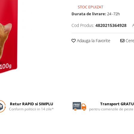
STOC EPUIZAT
Durata de livrare:
24 -72h
Cod Produs:
4820215364928
Adauga la Favorite
Cere 
Retur RAPID si SIMPLU
Transport GRATU
Conform politicii in 14 zile*
pentru comenzile de pest