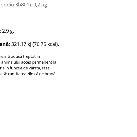
 sodiu 3b801): 0,2 μg.
 2,9 g.
rană
: 321,17 kJ
(
76,75 kcal).
uie introdusă treptat în
ati animalului acces permanent la
a în funcție de vârsta, rasa,
ată: cantitatea zilnică de hrană