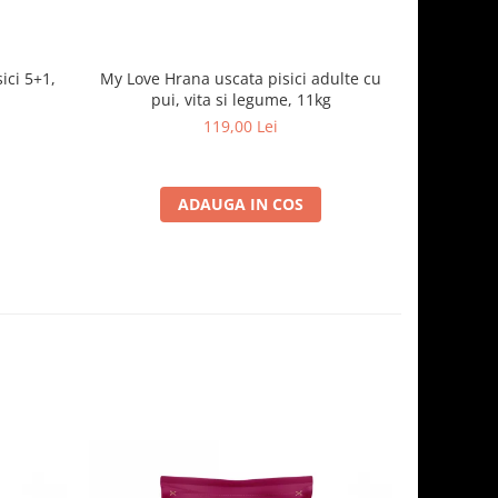
ici 5+1,
My Love Hrana uscata pisici adulte cu
Optimeal H
pui, vita si legume, 11kg
- curcan
119,00 Lei
ADAUGA IN COS