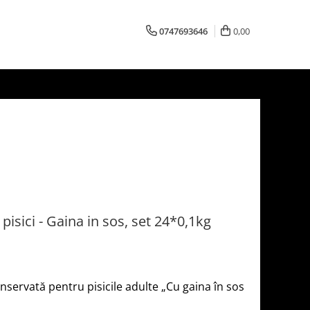
0747693646
0,00
sici - Gaina in sos, set 24*0,1kg
ervată pentru pisicile adulte „Сu gaina în sos