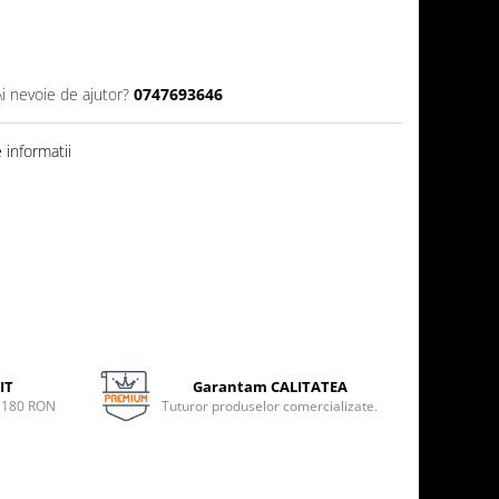
Ai nevoie de ajutor?
0747693646
informatii
IT
Garantam CALITATEA
e 180 RON
Tuturor produselor comercializate.