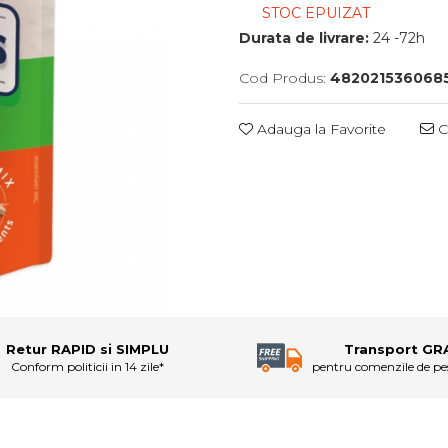
STOC EPUIZAT
Durata de livrare:
24 -72h
Cod Produs:
482021536068
Adauga la Favorite
C
Retur RAPID si SIMPLU
Transport GR
Conform politicii in 14 zile*
pentru comenzile de p