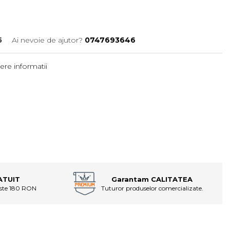
5
Ai nevoie de ajutor?
0747693646
ere informatii
ATUIT
Garantam CALITATEA
este 180 RON
Tuturor produselor comercializate.