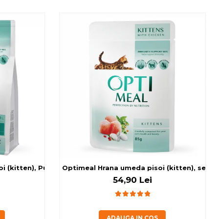
i (kitten), Pui, 200g
Optimeal Hrana umeda pisoi (kitten), set 1
54,90 Lei
ADAUGA IN COS