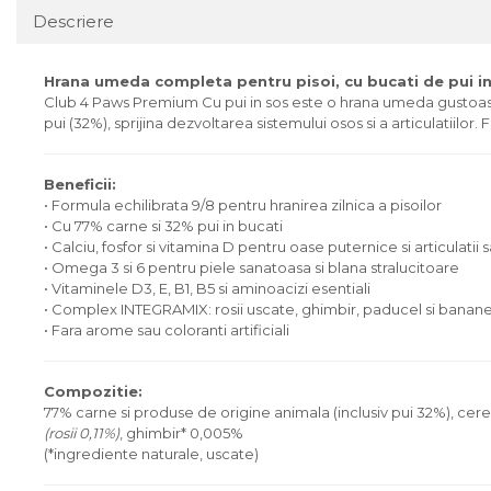
Descriere
Hrana umeda completa pentru pisoi, cu bucati de pui in 
Club 4 Paws Premium Cu pui in sos este o hrana umeda gustoasa si
pui (32%), sprijina dezvoltarea sistemului osos si a articulatiil
Beneficii:
• Formula echilibrata 9/8 pentru hranirea zilnica a pisoilor
• Cu 77% carne si 32% pui in bucati
• Calciu, fosfor si vitamina D pentru oase puternice si articulatii
• Omega 3 si 6 pentru piele sanatoasa si blana stralucitoare
• Vitaminele D3, E, B1, B5 si aminoacizi esentiali
• Complex INTEGRAMIX: rosii uscate, ghimbir, paducel si banan
• Fara arome sau coloranti artificiali
Compozitie:
77% carne si produse de origine animala (inclusiv pui 32%), cere
(rosii 0,11%)
, ghimbir* 0,005%
(*ingrediente naturale, uscate)