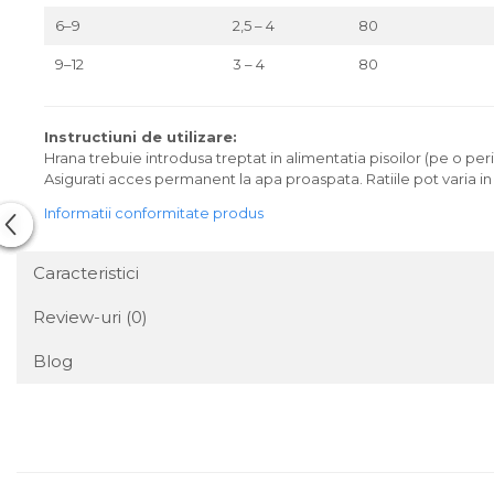
6–9
2,5 – 4
80
9–12
3 – 4
80
Instructiuni de utilizare:
Hrana trebuie introdusa treptat in alimentatia pisoilor (pe o p
Asigurati acces permanent la apa proaspata. Ratiile pot varia 
Informatii conformitate produs
Caracteristici
Review-uri
(0)
Blog