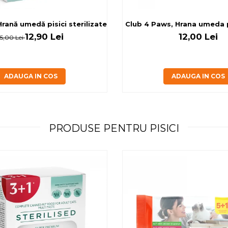
rilizate - curcan si pui in sos, set 3+1, 4*0,085kg
rană umedă pisici sterilizate, diferite arome, (3+1), 0.34kg
Club 4 Paws, Hrana umeda pi
12,90 Lei
12,00 Lei
15,00 Lei
ADAUGA IN COS
ADAUGA IN COS
PRODUSE PENTRU PISICI