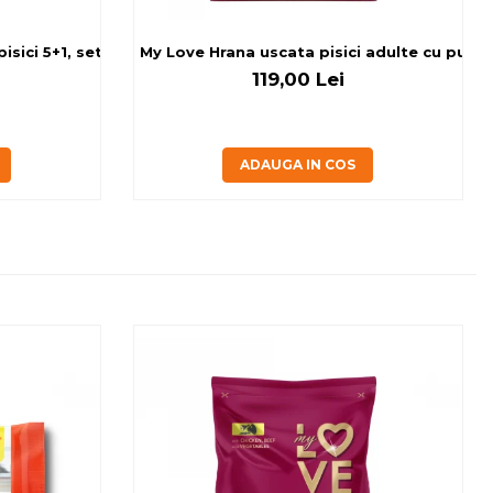
sici 5+1, set 6x80 g
My Love Hrana uscata pisici adulte cu pui, v
119,00 Lei
ADAUGA IN COS