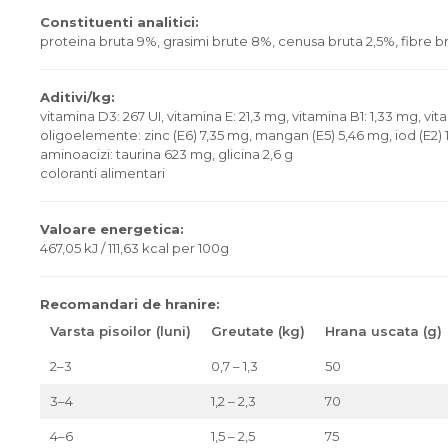
Constituenti analitici:
proteina bruta 9%, grasimi brute 8%, cenusa bruta 2,5%, fibre br
Aditivi/kg:
vitamina D3: 267 UI, vitamina E: 21,3 mg, vitamina B1: 1,33 mg, vita
oligoelemente: zinc (E6) 7,35 mg, mangan (E5) 5,46 mg, iod (E2) 1
aminoacizi: taurina 623 mg, glicina 2,6 g
coloranti alimentari
Valoare energetica:
467,05 kJ / 111,63 kcal per 100g
Recomandari de hranire:
Varsta pisoilor (luni)
Greutate (kg)
Hrana uscata (g)
2–3
0,7 – 1,3
50
3–4
1,2 – 2,3
70
4–6
1,5 – 2,5
75