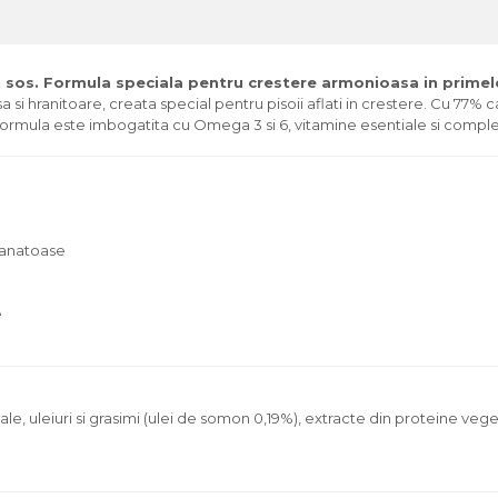
sos. Formula speciala pentru crestere armonioasa in primele 
 hranitoare, creata special pentru pisoii aflati in crestere. Cu 77% ca
or. Formula este imbogatita cu Omega 3 si 6, vitamine esentiale si comp
 sanatoase
e
ale, uleiuri si grasimi (ulei de somon 0,19%), extracte din proteine ve