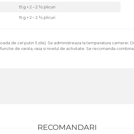
15 g + 2 – 2 ½ plicuri
15 g + 2 – 2 ½ plicuri
erioada de cel putin 5 zile). Se administreaza la temperatura camerei.
in functie de varsta, rasa si nivelul de activitate. Se recomanda com
RECOMANDARI