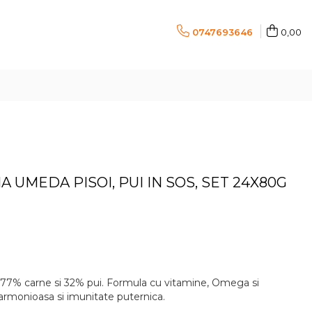
0747693646
0,00
 UMEDA PISOI, PUI IN SOS, SET 24X80G
 77% carne si 32% pui. Formula cu vitamine, Omega si
armonioasa si imunitate puternica.