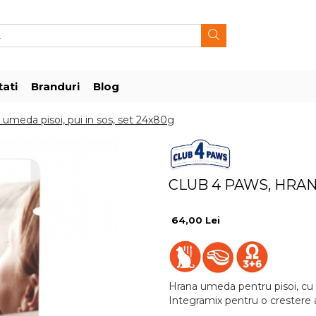
ati
Branduri
Blog
 umeda pisoi, pui in sos, set 24x80g
CLUB 4 PAWS, HRANA
64,00 Lei
Hrana umeda pentru pisoi, cu
Integramix pentru o crestere 