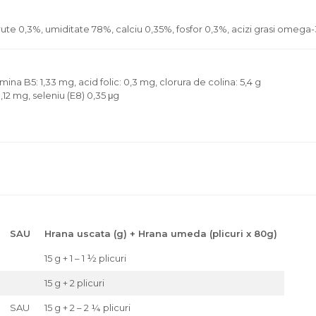
ute 0,3%, umiditate 78%, calciu 0,35%, fosfor 0,3%, acizi grasi omega-3
mina B5: 1,33 mg, acid folic: 0,3 mg, clorura de colina: 5,4 g
,12 mg, seleniu (E8) 0,35 μg
SAU
Hrana uscata (g) + Hrana umeda (plicuri x 80g)
15 g + 1 – 1 ½ plicuri
15 g + 2 plicuri
SAU
15 g + 2 – 2 ¼ plicuri