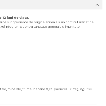
12 luni de viata.
rne si ingrediente de origine animala si un continut ridicat de
lexul Integramix pentru sanatate generala si imunitate.
getale, minerale, fructe (banane 0,1%, paducel 0,03%)
, legume