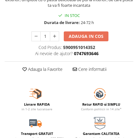
ta va fi foarte incantata
IN STOC
Durata de livrare:
24-72 h
ADAUGA IN COS
Cod Produs:
5900951014352
Ai nevoie de ajutor?
0747693646
Adauga la Favorite
Cere informatii
Livrare RAPIDA
Retur RAPID si SIMPLU
in 1-2 zile lucratoare
Conform politicii in 14 zile*
Transport GRATUIT
Garantam CALITATEA