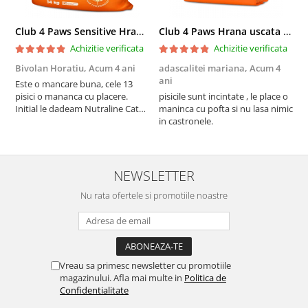
Club 4 Paws Sensitive Hrana uscata pisici adulte, 14kg
Club 4 Paws Hrana uscata pisici sterilizate, 2kg
Achizitie verificata
Achizitie verificata
Bivolan Horatiu,
Acum 4 ani
adascalitei mariana,
Acum 4
a
ani
a
Este o mancare buna, cele 13
pisici o mananca cu placere.
pisicile sunt incintate , le place o
p
Initial le dadeam Nutraline Cat
maninca cu pofta si nu lasa nimic
m
Indoor, dar de cand s-a
in castronele.
i
scumpuit am incercat 4 paw si
concept for Live pe care o evita,
nu o mananca cu placere. Eu
sunt multumit si voi continua cu
NEWSLETTER
acest brand...
Nu rata ofertele si promotiile noastre
Vreau sa primesc newsletter cu promotiile
magazinului. Afla mai multe in
Politica de
Confidentialitate