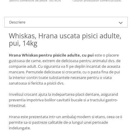
pentru comenzile de peste 180 RON
Tuturor produselor comercializate.
Descriere
Whiskas, Hrana uscata pisici adulte,
pui, 14kg
Hrana Whiskas pentru pisicile adulte, cu pui
este o placere
gustoasa de carne, extrem de delicioasa pentru animalul dvs. de
companie adult. Cu siguranta va fi pe deplin incantat de aceasta
mancare. Pernutele delicioase si crocante, cu o pasta fina de pui
la interior contin toate substantele necesare pentru o viata
sanatoasa si fericita a pisicii dvs.
Invelisul crocant ajuta la indepartarea placii dentare, asigurand
preventia impotriva bolilor cavitatii bucale si a tractului gastro-
intestinal.
Hrana este prezentata intr-un ambalaj modern si etans, ceea ce ii
permite sa-si pastreze calitatile de-a lungul unei perioade
indelungate.