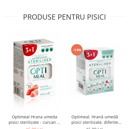
PRODUSE PENTRU PISICI
-14%
Optimeal Hrana umeda
Optimeal, Hrană umedă
pisici sterilizate - curcan si
pisici sterilizate, diferite
pui in sos, set 3+1,
arome, (3+1), 0.34kg