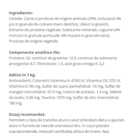
Ingrediente:
Cereale, Carne si produse de origine animala (29%, incluzand 4%
pui in granule de culoare maro deschis), Uleiuri si grasimi,
Extracte de proteine vegetale, Substante minerale, Legume (4%
morcovi in granule portocalii, 4% mazare in granule verzi),
Produse de origine vegetala
Componente analitice (%):
Proteina: 32, continut de grasime: 12,5, continut de substante
anorganice: 8,7, fibre brute: 1,5, acizi grasi omega 6: 2,2
Aditivi in 1 kg:
Antioxidanti; Coloranti; Vitamina A: 4760 UI, Vitamina D3: 525 UI,
Vitamina E: 96 mg, Sulfat de cupru pentahidrat: 16 mg, Sulfat de
mangan monohidrat: 67,5 mg, Iodura de potasiu: 1,3 mg, Selenit
de sodiu: 0,38 mg, Taurina: 1870 mg, Sulfat de zinc monohidrat:
180 mg
Dozaj recomandat:
Permiteti o faza de tranzitie atunci cand schimbati dieta si ajustati
doza in functie de nevoile animalului dvs. In cazul pisicilor
supraponderale, reduceti cantitatea zilnica de hrana. Apa