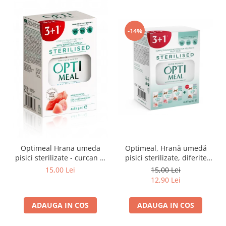
-14%
Optimeal Hrana umeda
Optimeal, Hrană umedă
pisici sterilizate - curcan si
pisici sterilizate, diferite
pui in sos, set 3+1,
arome, (3+1), 0.34kg
15,00 Lei
15,00 Lei
4*0,085kg
12,90 Lei
ADAUGA IN COS
ADAUGA IN COS