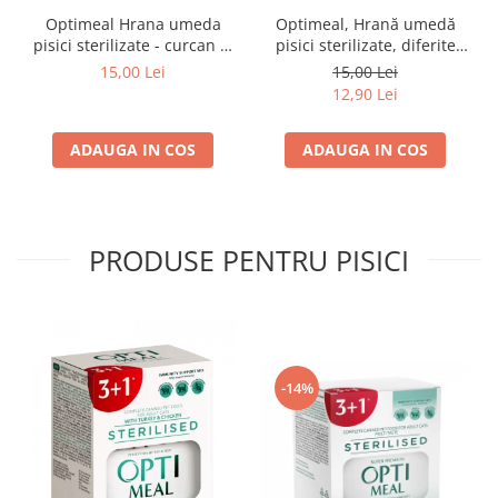
Optimeal Hrana umeda
Optimeal, Hrană umedă
pisici sterilizate - curcan si
pisici sterilizate, diferite
pui in sos, set 3+1,
arome, (3+1), 0.34kg
15,00 Lei
15,00 Lei
4*0,085kg
12,90 Lei
ADAUGA IN COS
ADAUGA IN COS
PRODUSE PENTRU PISICI
-14%