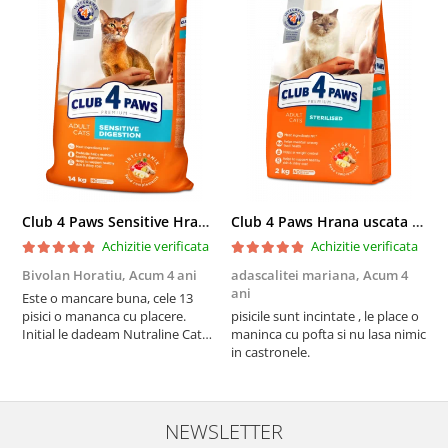
Club 4 Paws Sensitive Hrana uscata pisici adulte, 14kg
Club 4 Paws Hrana uscata pisici sterilizate, 2kg
Achizitie verificata
Achizitie verificata
Bivolan Horatiu,
Acum 4 ani
adascalitei mariana,
Acum 4
a
ani
a
Este o mancare buna, cele 13
pisici o mananca cu placere.
pisicile sunt incintate , le place o
p
Initial le dadeam Nutraline Cat
maninca cu pofta si nu lasa nimic
m
Indoor, dar de cand s-a
in castronele.
i
scumpuit am incercat 4 paw si
concept for Live pe care o evita,
nu o mananca cu placere. Eu
sunt multumit si voi continua cu
NEWSLETTER
acest brand...