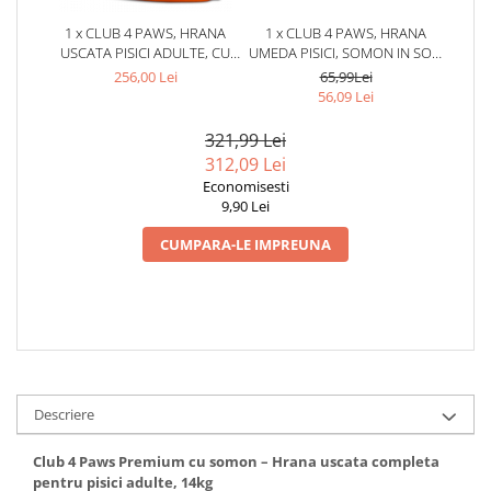
1 x CLUB 4 PAWS, HRANA
1 x CLUB 4 PAWS, HRANA
USCATA PISICI ADULTE, CU
UMEDA PISICI, SOMON IN SOS,
SOMON, 14KG
24X85G
256,00 Lei
65,99Lei
56,09 Lei
321,99 Lei
312,09 Lei
Economisesti
9,90 Lei
CUMPARA-LE IMPREUNA
Descriere
Club 4 Paws Premium cu somon – Hrana uscata completa
pentru pisici adulte, 14kg