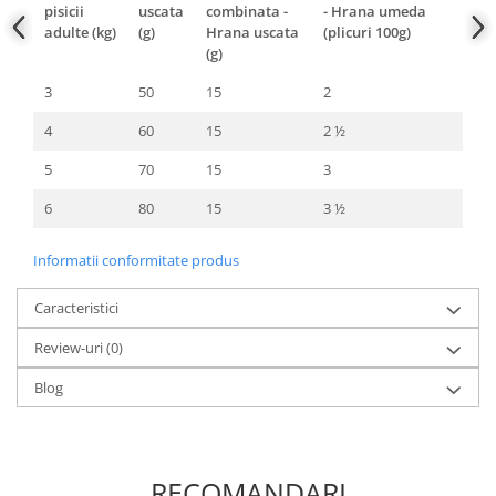
pisicii
uscata
combinata -
- Hrana umeda
adulte (kg)
(g)
Hrana uscata
(plicuri 100g)
(g)
3
50
15
2
4
60
15
2 ½
5
70
15
3
6
80
15
3 ½
Informatii conformitate produs
Caracteristici
Review-uri
(0)
Blog
RECOMANDARI