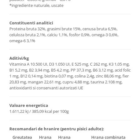
*ingrediente naturale, uscate
Constituenti analitici
Proteina bruta 32%, grasimi brute 15%, cenusa bruta 6,5%,
celuloza bruta 2,1%, calciu 1,1%, fosfor 0,9%, omega-3 0,6%,
omega-6 3,1%
Aditivi/kg
Vitamina A 10.500 UI, D3 1.050 UI, E 525 mg, C 262 mg, K3 1,05 mg,
B1 5,2 mg, B2 3,94 mg, B5 4,2 mg, PP 37,3 mg, B6 3,12 mg, acid folic
1 mg, B12 0,14 mg, biotina 0,07 mg, colina 2,4g, zinc 88,06 mg, fier
20,83 mg, mangan 22,61 mg, cupru 4,88 mg, taurina 2.108 mg,
antioxidanti si conservanti autorizati UE
Valoare energetica
1.611,22 kJ / 385,09 kcal per 100g
Recomandari de hranire (pentru pisici adulte):
Greutatea
Hrana
Hrana
Hrana combinata