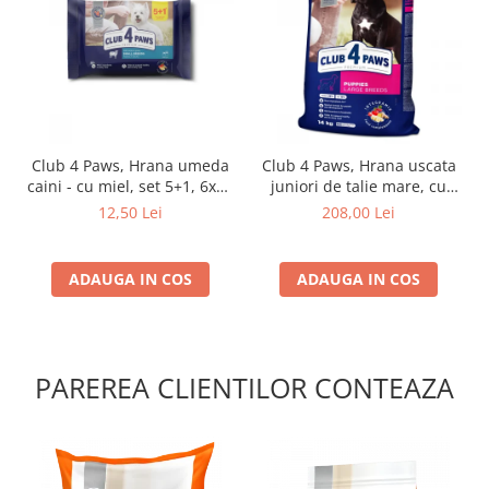
Club 4 Paws, Hrana umeda
Club 4 Paws, Hrana uscata
caini - cu miel, set 5+1, 6x80
juniori de talie mare, cu
g
pui, 14kg
12,50 Lei
208,00 Lei
ADAUGA IN COS
ADAUGA IN COS
PAREREA CLIENTILOR CONTEAZA