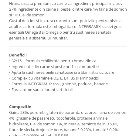
Hrana uscata premium cu carne ca ingredient principal, inclusiv
27% ingrediente din carne si peste, dintre care 4% faina de somon
si 1% ulei de somon.
Gustul delicios si textura crocanta sunt potrivite pentru pisicile
adulte, iar formula este imbogatita cu INTEGRAMIX si acizi grasi
esentiali Omega 3 si Omega 6 pentru sustinerea sanatatii
generale si a sistemului imunitar.
Beneficii
• 32/15 – formula echilibrata pentru hrana zilnica
• Ingrediente din carne si peste nr. 1 in compozitie
• Ajuta la sustinerea pielii sanatoase si a blanii stralucitoare
• Complex cu vitaminele D3, E, B1, B5 si aminoacizi
• Formula INTEGRAMIX: rosii, ghimbir, paducel, banane
• Fara arome sau coloranti artificiali
Compozitie
Gaina 23%, porumb, gluten de porumb, orz, orez, faina de somon
4%, grasime de pasare (cu tocoferoli), proteine animale
hidrolizate, ulei de somon 1%, minerale, seminte de in 0,53%,
fibre de sfecla, drojdii de bere, banane* 0,23%, tomate* 0,2%,
paducel* 0,065%, ghimbir* 0,01%