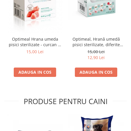
Optimeal Hrana umeda
Optimeal, Hrană umedă
pisici sterilizate - curcan si
pisici sterilizate, diferite
pui in sos, set 3+1,
arome, (3+1), 0.34kg
15,00 Lei
15,00 Lei
4*0,085kg
12,90 Lei
ADAUGA IN COS
ADAUGA IN COS
PRODUSE PENTRU CAINI