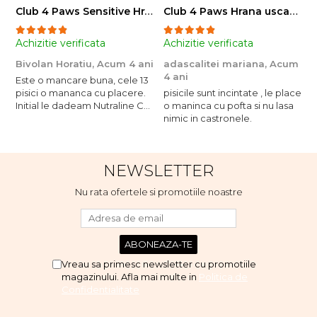
Club 4 Paws Sensitive Hrana uscata pisici adulte, 14kg
Club 4 Paws Hrana uscata pisici sterilizate, 2kg
Achizitie verificata
Achizitie verificata
A
Bivolan Horatiu,
Acum 4 ani
adascalitei mariana,
Acum
a
4 ani
4
Este o mancare buna, cele 13
pisici o mananca cu placere.
pisicile sunt incintate , le place
p
Initial le dadeam Nutraline Cat
o maninca cu pofta si nu lasa
o
Indoor, dar de cand s-a
nimic in castronele.
n
scumpuit am incercat 4 paw si
concept for Live pe care o
evita, nu o mananca cu
NEWSLETTER
placere. Eu sunt multumit si
voi continua cu acest brand...
Nu rata ofertele si promotiile noastre
Vreau sa primesc newsletter cu promotiile
magazinului. Afla mai multe in
Politica de
Confidentialitate