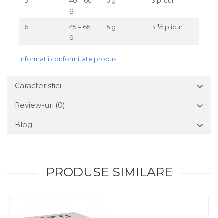
5
40 – 60
15 g
3 plicuri
g
6
45 – 65
15 g
3 ½ plicuri
g
Informatii conformitate produs
Caracteristici
Review-uri
(0)
Blog
PRODUSE SIMILARE