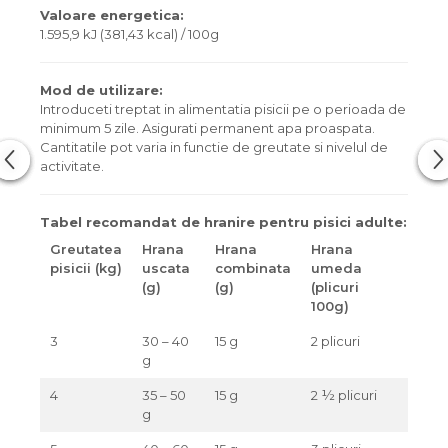
Valoare energetica:
1.595,9 kJ (381,43 kcal) / 100g
Mod de utilizare:
Introduceti treptat in alimentatia pisicii pe o perioada de
minimum 5 zile. Asigurati permanent apa proaspata.
Cantitatile pot varia in functie de greutate si nivelul de
activitate.
Tabel recomandat de hranire pentru pisici adulte:
Greutatea
Hrana
Hrana
Hrana
pisicii (kg)
uscata
combinata
umeda
(g)
(g)
(plicuri
100g)
3
30 – 40
15 g
2 plicuri
g
4
35 – 50
15 g
2 ½ plicuri
g