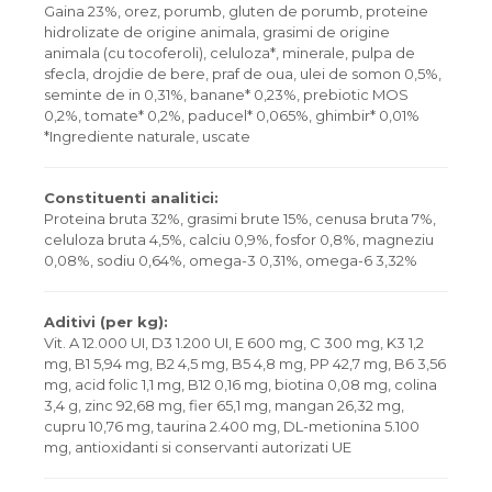
Gaina 23%, orez, porumb, gluten de porumb, proteine
hidrolizate de origine animala, grasimi de origine
animala (cu tocoferoli), celuloza*, minerale, pulpa de
sfecla, drojdie de bere, praf de oua, ulei de somon 0,5%,
seminte de in 0,31%, banane* 0,23%, prebiotic MOS
0,2%, tomate* 0,2%, paducel* 0,065%, ghimbir* 0,01%
*Ingrediente naturale, uscate
Constituenti analitici:
Proteina bruta 32%, grasimi brute 15%, cenusa bruta 7%,
celuloza bruta 4,5%, calciu 0,9%, fosfor 0,8%, magneziu
0,08%, sodiu 0,64%, omega-3 0,31%, omega-6 3,32%
Aditivi (per kg):
Vit. A 12.000 UI, D3 1.200 UI, E 600 mg, C 300 mg, K3 1,2
mg, B1 5,94 mg, B2 4,5 mg, B5 4,8 mg, PP 42,7 mg, B6 3,56
mg, acid folic 1,1 mg, B12 0,16 mg, biotina 0,08 mg, colina
3,4 g, zinc 92,68 mg, fier 65,1 mg, mangan 26,32 mg,
cupru 10,76 mg, taurina 2.400 mg, DL-metionina 5.100
mg, antioxidanti si conservanti autorizati UE