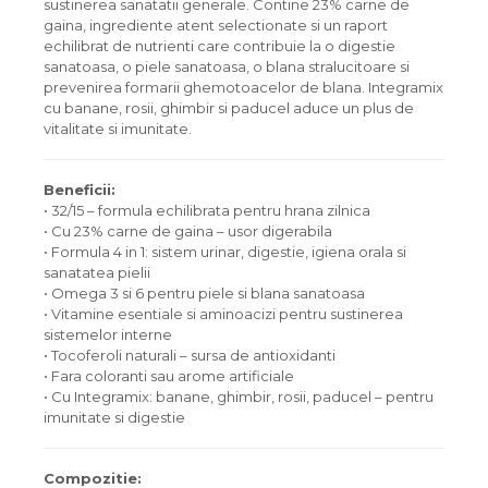
sustinerea sanatatii generale. Contine 23% carne de
gaina, ingrediente atent selectionate si un raport
echilibrat de nutrienti care contribuie la o digestie
sanatoasa, o piele sanatoasa, o blana stralucitoare si
prevenirea formarii ghemotoacelor de blana. Integramix
cu banane, rosii, ghimbir si paducel aduce un plus de
vitalitate si imunitate.
Beneficii:
• 32/15 – formula echilibrata pentru hrana zilnica
• Cu 23% carne de gaina – usor digerabila
• Formula 4 in 1: sistem urinar, digestie, igiena orala si
sanatatea pielii
• Omega 3 si 6 pentru piele si blana sanatoasa
• Vitamine esentiale si aminoacizi pentru sustinerea
sistemelor interne
• Tocoferoli naturali – sursa de antioxidanti
• Fara coloranti sau arome artificiale
• Cu Integramix: banane, ghimbir, rosii, paducel – pentru
imunitate si digestie
Compozitie: