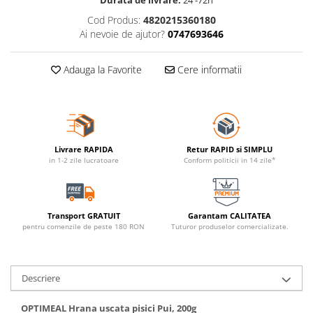
Durata de livrare:
24 -72h
Cod Produs:
4820215360180
Ai nevoie de ajutor?
0747693646
Adauga la Favorite
Cere informatii
Livrare RAPIDA
Retur RAPID si SIMPLU
in 1-2 zile lucratoare
Conform politicii in 14 zile*
Transport GRATUIT
Garantam CALITATEA
pentru comenzile de peste 180 RON
Tuturor produselor comercializate.
Descriere
OPTIMEAL Hrana uscata pisici Pui, 200g