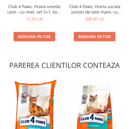
Club 4 Paws, Hrana umeda
Club 4 Paws, Hrana uscata
caini - cu miel, set 5+1, 6x80
juniori de talie mare, cu
g
pui, 14kg
12,50 Lei
208,00 Lei
ADAUGA IN COS
ADAUGA IN COS
PAREREA CLIENTILOR CONTEAZA