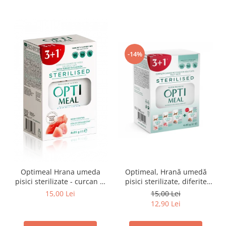
-14%
Optimeal Hrana umeda
Optimeal, Hrană umedă
pisici sterilizate - curcan si
pisici sterilizate, diferite
pui in sos, set 3+1,
arome, (3+1), 0.34kg
15,00 Lei
15,00 Lei
4*0,085kg
12,90 Lei