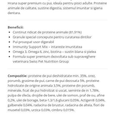
Hrana super premium cu pui, ideala pentru pisici adulte. Proteine
animale de calitate, sustine digestia, sistemul imunitar si igiena
dentara.
Beneficii:
Continut ridicat de proteine animale (81,91%)
Granule special concepute pentru curatarea dintilor
Pui proaspat usor digerabil
Immunity Support Mix – intareste imunitatea
Omega 3, Omega 6, zinc, biotina – sustin blana si pielea
Formula super premium dezvoltata sub supraveghere
veterinara Swiss Pet Nutrition Group
Compozitie:
proteine de pui deshidratate min. 35%, orez,
porumb, grasime de pui, carne de pui dezosata 5%, proteine
hidrolizate de origine animala 3,5%, proteine din porumb,
minerale, ficat de pui hidrolizat si uscat, seminte de in 1,78%,
pulpa de sfecla, drojdie de bere, ulei de somon, praf de ou, afine
0,2%, ulei de borage, beta-1,3/1,6-glucani 0,05%, Actigen® 0,04%,
galbenele 0,04%, radacina de brustur, radacina de alteia, flori de
musetel 0,03%, urzica 0,03%, cimbru 0,015%.