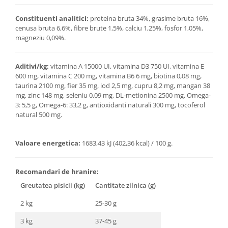
Constituenti analitici:
proteina bruta 34%, grasime bruta 16%,
cenusa bruta 6,6%, fibre brute 1,5%, calciu 1,25%, fosfor 1,05%,
magneziu 0,09%.
Aditivi/kg:
vitamina A 15000 UI, vitamina D3 750 UI, vitamina E
600 mg, vitamina C 200 mg, vitamina B6 6 mg, biotina 0,08 mg,
taurina 2100 mg, fier 35 mg, iod 2,5 mg, cupru 8,2 mg, mangan 38
mg, zinc 148 mg, seleniu 0,09 mg, DL-metionina 2500 mg, Omega-
3: 5,5 g, Omega-6: 33,2 g, antioxidanti naturali 300 mg, tocoferol
natural 500 mg.
Valoare energetica:
1683,43 kJ (402,36 kcal) / 100 g.
Recomandari de hranire:
Greutatea pisicii (kg)
Cantitate zilnica (g)
2 kg
25-30 g
3 kg
37-45 g