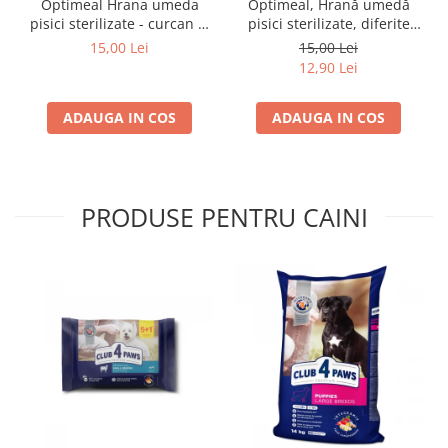
Optimeal Hrana umeda
Optimeal, Hrană umedă
pisici sterilizate - curcan si
pisici sterilizate, diferite
pui in sos, set 3+1,
arome, (3+1), 0.34kg
15,00 Lei
15,00 Lei
4*0,085kg
12,90 Lei
ADAUGA IN COS
ADAUGA IN COS
PRODUSE PENTRU CAINI