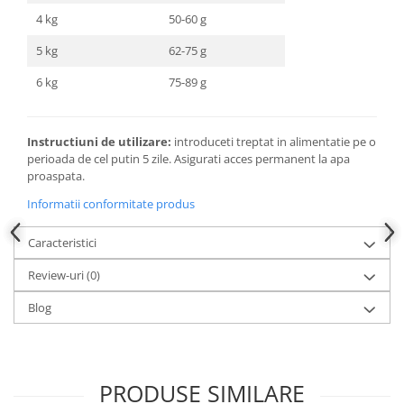
4 kg
50-60 g
5 kg
62-75 g
6 kg
75-89 g
Instructiuni de utilizare:
introduceti treptat in alimentatie pe o
perioada de cel putin 5 zile. Asigurati acces permanent la apa
proaspata.
Informatii conformitate produs
Caracteristici
Review-uri
(0)
Blog
PRODUSE SIMILARE