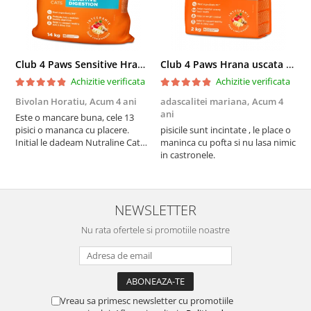
Club 4 Paws Sensitive Hrana uscata pisici adulte, 14kg
Club 4 Paws Hrana uscata pisici sterilizate, 2kg
Achizitie verificata
Achizitie verificata
Bivolan Horatiu,
Acum 4 ani
adascalitei mariana,
Acum 4
a
ani
a
Este o mancare buna, cele 13
pisici o mananca cu placere.
pisicile sunt incintate , le place o
p
Initial le dadeam Nutraline Cat
maninca cu pofta si nu lasa nimic
m
Indoor, dar de cand s-a
in castronele.
i
scumpuit am incercat 4 paw si
concept for Live pe care o evita,
nu o mananca cu placere. Eu
sunt multumit si voi continua cu
NEWSLETTER
acest brand...
Nu rata ofertele si promotiile noastre
Vreau sa primesc newsletter cu promotiile