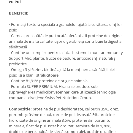
cu Pui
BENEFICII:
-
Forma și textura specială a granulelor ajută la curățarea dinților
pisicii
- Carnea proaspătă de pui tocată oferă pisicii proteine ​​de origine
animala de înaltă calitate, ușor digerabile și contribuie la digestia
sănătoasă
- Conține un complex pentru a intari sistemul imunitar Immunity
Support Mix, plante, fructe de pădure, antioxidanți naturali și
prebiotice
- Omega-3 și 6, zinc, biotină ajută la menținerea sănătății pielii
pisicii și a blanii strălucitoare
- Conține 81,91% proteine ​​de origine animala
- Formula SUPER PREMIUM. Hrana se produce sub
supravegherea medicilor veterinari care utilizează tehnologia
companiei elvețiene Swiss Pet Nutrition Group.
Compozitie:
proteine ​​de pui deshidratate, cel puțin 35%, orez,
porumb, grăsime de pui, carne de pui dezosată 5%, proteine ​​
hidrolizate de origine animala 3,5%, proteine ​​din porumb,
minerale, ficat de pui uscat hidrolizat, semințe de in 1,78%,
drojdie de bere, pulpă de sfeclă, somon ulei, praf de ou, afine