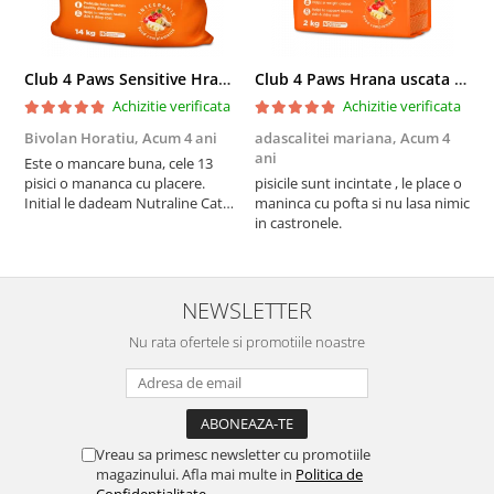
Club 4 Paws Sensitive Hrana uscata pisici adulte, 14kg
Club 4 Paws Hrana uscata pisici sterilizate, 2kg
Achizitie verificata
Achizitie verificata
Bivolan Horatiu,
Acum 4 ani
adascalitei mariana,
Acum 4
a
ani
a
Este o mancare buna, cele 13
pisici o mananca cu placere.
pisicile sunt incintate , le place o
p
Initial le dadeam Nutraline Cat
maninca cu pofta si nu lasa nimic
m
Indoor, dar de cand s-a
in castronele.
i
scumpuit am incercat 4 paw si
concept for Live pe care o evita,
nu o mananca cu placere. Eu
sunt multumit si voi continua cu
NEWSLETTER
acest brand...
Nu rata ofertele si promotiile noastre
Vreau sa primesc newsletter cu promotiile
magazinului. Afla mai multe in
Politica de