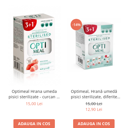
-14%
Optimeal Hrana umeda
Optimeal, Hrană umedă
pisici sterilizate - curcan si
pisici sterilizate, diferite
pui in sos, set 3+1,
arome, (3+1), 0.34kg
15,00 Lei
15,00 Lei
4*0,085kg
12,90 Lei
ADAUGA IN COS
ADAUGA IN COS