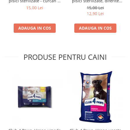
pisici sterilizate - curcan si
pisici sterilizate, diferite
pui in sos, set 3+1,
arome, (3+1), 0.34kg
15,00 Lei
15,00 Lei
4*0,085kg
12,90 Lei
ADAUGA IN COS
ADAUGA IN COS
PRODUSE PENTRU CAINI