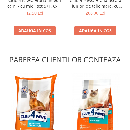
Club 4 Paws, Hrana umeda
Club 4 Paws, Hrana uscata
caini - cu miel, set 5+1, 6x80
juniori de talie mare, cu
g
pui, 14kg
12,50 Lei
208,00 Lei
ADAUGA IN COS
ADAUGA IN COS
PAREREA CLIENTILOR CONTEAZA