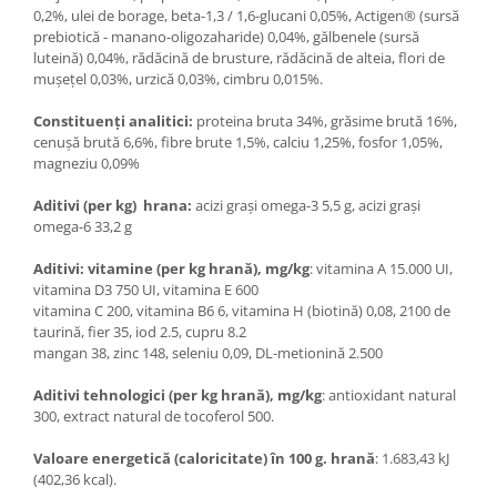
0,2%, ulei de borage, beta-1,3 / 1,6-glucani 0,05%, Actigen® (sursă
prebiotică - manano-oligozaharide) 0,04%, gălbenele (sursă
luteină) 0,04%, rădăcină de brusture, rădăcină de alteia, flori de
mușețel 0,03%, urzică 0,03%, cimbru 0,015%.
Constituenţi analitici:
proteina ​​bruta 34%, grăsime brută 16%,
cenușă brută 6,6%, fibre brute 1,5%, calciu 1,25%, fosfor 1,05%,
magneziu 0,09%
Aditivi (per kg) hrana:
acizi grași omega-3 5,5 g, acizi grași
omega-6 33,2 g
Aditivi: vitamine (per kg hrană), mg/kg
: vitamina A 15.000 UI,
vitamina D3 750 UI, vitamina E 600
vitamina C 200, vitamina B6 6, vitamina H (biotină) 0,08, 2100 de
taurină, fier 35, iod 2.5, cupru 8.2
mangan 38, zinc 148, seleniu 0,09, DL-metionină 2.500
Aditivi tehnologici (per kg hrană), mg/kg
: antioxidant natural
300, extract natural de tocoferol 500.
Valoare energetică (caloricitate) în 100 g. hrană
: 1.683,43 kJ
(402,36 kcal).