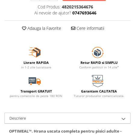
Cod Produs:
4820215364676
Ai nevoie de ajutor?
0747693646
Adauga la Favorite
Cere informatii
Livrare RAPIDA
Retur RAPID si SIMPLU
in 1-2 zile lucratoare
Conform politicii in 14 zile*
Transport GRATUIT
Garantam CALITATEA
pentru comenzile de peste 180 RON
Tuturor produselor comercializate.
Descriere
OPTIMEAL™. Hrana uscata completa pentru pisici adulte -