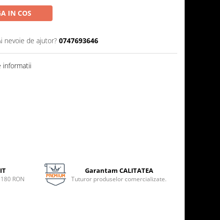
A IN COS
Ai nevoie de ajutor?
0747693646
informatii
IT
Garantam CALITATEA
e 180 RON
Tuturor produselor comercializate.