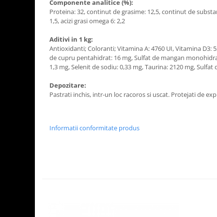
Componente analitice (%):
Proteina: 32, continut de grasime: 12,5, continut de substan
1,5, acizi grasi omega 6: 2,2
Aditivi in 1 kg:
Antioxidanti; Coloranti; Vitamina A: 4760 UI, Vitamina D3: 5
de cupru pentahidrat: 16 mg, Sulfat de mangan monohidrat
1,3 mg, Selenit de sodiu: 0,33 mg, Taurina: 2120 mg, Sulfa
Depozitare:
Pastrati inchis, intr-un loc racoros si uscat. Protejati de ex
Informatii conformitate produs