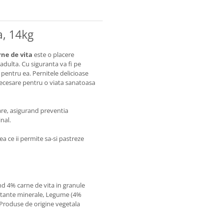
a, 14kg
rne de vita
este o placere
adulta. Cu siguranta va fi pe
 pentru ea. Pernitele delicioase
necesare pentru o viata sanatoasa
tare, asigurand preventia
inal.
a ce ii permite sa-si pastreze
nd 4% carne de vita in granule
ubstante minerale, Legume (4%
 Produse de origine vegetala