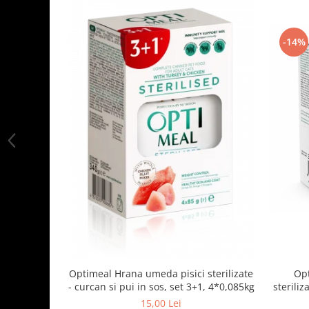
-14%
Optimeal Hrana umeda pisici sterilizate
Opt
- curcan si pui in sos, set 3+1, 4*0,085kg
steriliz
15,00 Lei