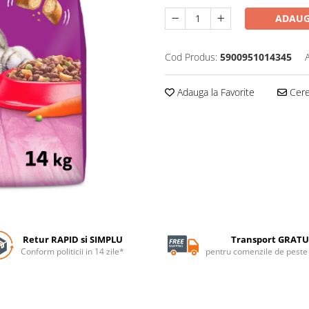
ADAUG
Cod Produs:
5900951014345
Adauga la Favorite
Cere 
Retur RAPID si SIMPLU
Transport GRATU
Conform politicii in 14 zile*
pentru comenzile de pest