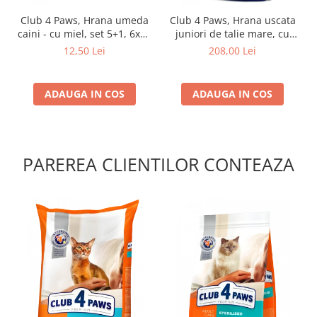
Club 4 Paws, Hrana umeda
Club 4 Paws, Hrana uscata
caini - cu miel, set 5+1, 6x80
juniori de talie mare, cu
g
pui, 14kg
12,50 Lei
208,00 Lei
ADAUGA IN COS
ADAUGA IN COS
PAREREA CLIENTILOR CONTEAZA