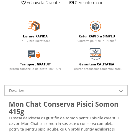
Adauga la Favorite
Cere informatii
Livrare RAPIDA
Retur RAPID si SIMPLU
in 1-2 zile lucratoare
Conform politicii in 14 zile*
Transport GRATUIT
Garantam CALITATEA
pentru comenzile de peste 180 RON
Tuturor produselor comercializate.
Descriere
Mon Chat Conserva Pisici Somon
415g
O masa delicioasa cu gust fin de somon pentru pisicile care stiu
ce vor. Mon Chat cu somon in sos este o conserva completa,
potrivita pentru pisici adulte, cu un profil nutritiv echilibrat si