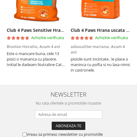
Club 4 Paws Sensitive Hrana uscata pisici adulte, 14kg
Club 4 Paws Hrana uscata pisici sterilizate, 2kg
Achizitie verificata
Achizitie verificata
Bivolan Horatiu,
Acum 4 ani
adascalitei mariana,
Acum 4
a
ani
a
Este o mancare buna, cele 13
pisici o mananca cu placere.
pisicile sunt incintate , le place o
p
Initial le dadeam Nutraline Cat
maninca cu pofta si nu lasa nimic
m
Indoor, dar de cand s-a
in castronele.
i
scumpuit am incercat 4 paw si
concept for Live pe care o evita,
nu o mananca cu placere. Eu
sunt multumit si voi continua cu
NEWSLETTER
acest brand...
Nu rata ofertele si promotiile noastre
Vreau sa primesc newsletter cu promotiile