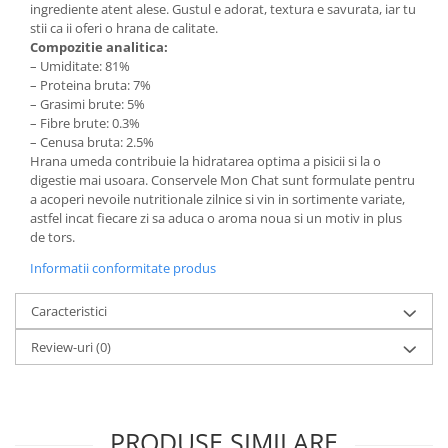
ingrediente atent alese. Gustul e adorat, textura e savurata, iar tu
stii ca ii oferi o hrana de calitate.
Compozitie analitica:
– Umiditate: 81%
– Proteina bruta: 7%
– Grasimi brute: 5%
– Fibre brute: 0.3%
– Cenusa bruta: 2.5%
Hrana umeda contribuie la hidratarea optima a pisicii si la o
digestie mai usoara. Conservele Mon Chat sunt formulate pentru
a acoperi nevoile nutritionale zilnice si vin in sortimente variate,
astfel incat fiecare zi sa aduca o aroma noua si un motiv in plus
de tors.
Informatii conformitate produs
Caracteristici
Review-uri
(0)
PRODUSE SIMILARE