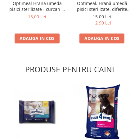
Optimeal Hrana umeda
Optimeal, Hrană umedă
pisici sterilizate - curcan si
pisici sterilizate, diferite
pui in sos, set 3+1,
arome, (3+1), 0.34kg
15,00 Lei
15,00 Lei
4*0,085kg
12,90 Lei
ADAUGA IN COS
ADAUGA IN COS
PRODUSE PENTRU CAINI