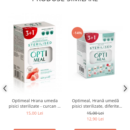
-14%
Optimeal Hrana umeda
Optimeal, Hrană umedă
pisici sterilizate - curcan si
pisici sterilizate, diferite
pui in sos, set 3+1,
arome, (3+1), 0.34kg
15,00 Lei
15,00 Lei
4*0,085kg
12,90 Lei