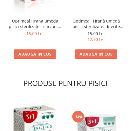
Optimeal Hrana umeda
Optimeal, Hrană umedă
pisici sterilizate - curcan si
pisici sterilizate, diferite
pui in sos, set 3+1,
arome, (3+1), 0.34kg
15,00 Lei
15,00 Lei
4*0,085kg
12,90 Lei
ADAUGA IN COS
ADAUGA IN COS
PRODUSE PENTRU PISICI
-14%