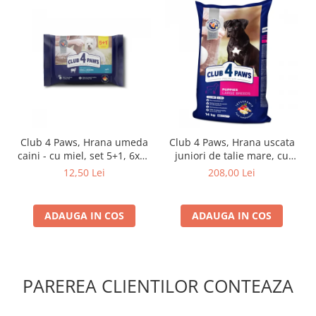
Club 4 Paws, Hrana umeda
Club 4 Paws, Hrana uscata
caini - cu miel, set 5+1, 6x80
juniori de talie mare, cu
g
pui, 14kg
12,50 Lei
208,00 Lei
ADAUGA IN COS
ADAUGA IN COS
PAREREA CLIENTILOR CONTEAZA