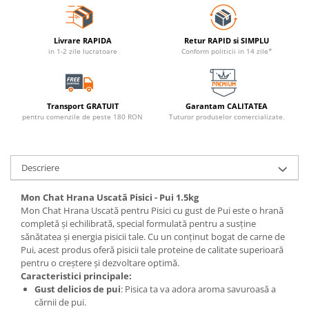
Livrare RAPIDA
Retur RAPID si SIMPLU
in 1-2 zile lucratoare
Conform politicii in 14 zile*
Transport GRATUIT
Garantam CALITATEA
pentru comenzile de peste 180 RON
Tuturor produselor comercializate.
Descriere
Mon Chat Hrana Uscată Pisici - Pui 1.5kg
Mon Chat Hrana Uscată pentru Pisici cu gust de Pui este o hrană
completă și echilibrată, special formulată pentru a susține
sănătatea și energia pisicii tale. Cu un conținut bogat de carne de
Pui, acest produs oferă pisicii tale proteine de calitate superioară
pentru o creștere și dezvoltare optimă.
Caracteristici principale:
Gust delicios de pui
: Pisica ta va adora aroma savuroasă a
cărnii de pui.