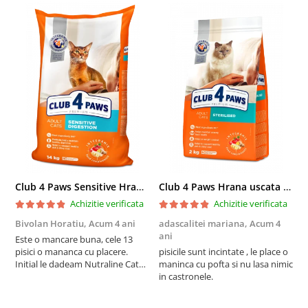
Club 4 Paws Sensitive Hrana uscata pisici adulte, 14kg
Club 4 Paws Hrana uscata pisici sterilizate, 2kg
Achizitie verificata
Achizitie verificata
Bivolan Horatiu,
Acum 4 ani
adascalitei mariana,
Acum 4
a
ani
a
Este o mancare buna, cele 13
pisici o mananca cu placere.
pisicile sunt incintate , le place o
p
Initial le dadeam Nutraline Cat
maninca cu pofta si nu lasa nimic
m
Indoor, dar de cand s-a
in castronele.
i
scumpuit am incercat 4 paw si
concept for Live pe care o evita,