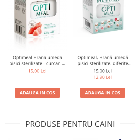
Optimeal Hrana umeda
Optimeal, Hrană umedă
pisici sterilizate - curcan si
pisici sterilizate, diferite
pui in sos, set 3+1,
arome, (3+1), 0.34kg
15,00 Lei
15,00 Lei
4*0,085kg
12,90 Lei
ADAUGA IN COS
ADAUGA IN COS
PRODUSE PENTRU CAINI