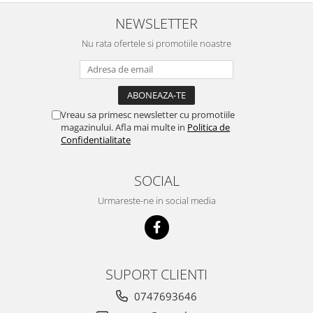
nu o mananca cu placere. Eu
sunt multumit si voi continua cu
NEWSLETTER
acest brand...
Nu rata ofertele si promotiile noastre
Vreau sa primesc newsletter cu promotiile
magazinului. Afla mai multe in
Politica de
Confidentialitate
SOCIAL
Urmareste-ne in social media
SUPORT CLIENTI
0747693646