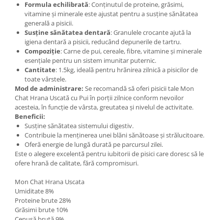
Formula echilibrată
: Conținutul de proteine, grăsimi,
vitamine și minerale este ajustat pentru a susține sănătatea
generală a pisicii.
Susține sănătatea dentară
: Granulele crocante ajută la
igiena dentară a pisicii, reducând depunerile de tartru.
Compoziție
: Carne de pui, cereale, fibre, vitamine și minerale
esențiale pentru un sistem imunitar puternic.
Cantitate
: 1.5kg, ideală pentru hrănirea zilnică a pisicilor de
toate vârstele.
Mod de administrare:
Se recomandă să oferi pisicii tale Mon
Chat Hrana Uscată cu Pui în porții zilnice conform nevoilor
acesteia, în funcție de vârsta, greutatea și nivelul de activitate.
Beneficii:
Susține sănătatea sistemului digestiv.
Contribuie la menținerea unei blăni sănătoase și strălucitoare.
Oferă energie de lungă durată pe parcursul zilei.
Este o alegere excelentă pentru iubitorii de pisici care doresc să le
ofere hrană de calitate, fără compromisuri.
Mon Chat Hrana Uscata
Umiditate 8%
Proteine brute 28%
Grăsimi brute 10%
Cenușă brută 9%