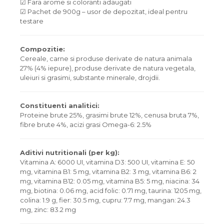
☑ Fara arome si coloranti adaugati
☑ Pachet de 900g – usor de depozitat, ideal pentru
testare
Compozitie:
Cereale, carne si produse derivate de natura animala
27% (4% iepure), produse derivate de natura vegetala,
uleiuri si grasimi, substante minerale, drojdii.
Constituenti analitici:
Proteine brute 25%, grasimi brute 12%, cenusa bruta 7%,
fibre brute 4%, acizi grasi Omega-6: 2.5%
Aditivi nutritionali (per kg):
Vitamina A: 6000 UI, vitamina D3: 500 UI, vitamina E: 50
mg, vitamina B1: 5 mg, vitamina B2: 3 mg, vitamina B6: 2
mg, vitamina B12: 0.05 mg, vitamina B5: 5 mg, niacina: 34
mg, biotina: 0.06 mg, acid folic: 0.71 mg, taurina: 1205 mg,
colina: 1.9 g, fier: 30.5 mg, cupru: 7.7 mg, mangan: 24.3
mg, zinc: 83.2 mg