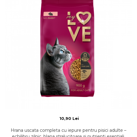
10,90 Lei
Hrana uscata completa cu iepure pentru pisici adulte –
echilibru zilnic, blana stralucitoare si nutrienti esentiali.