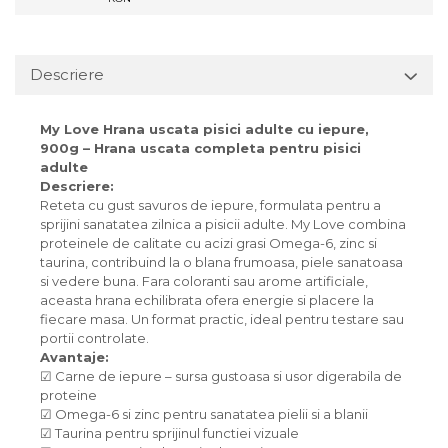
Descriere
My Love Hrana uscata pisici adulte cu iepure,
900g – Hrana uscata completa pentru pisici
adulte
Descriere:
Reteta cu gust savuros de iepure, formulata pentru a
sprijini sanatatea zilnica a pisicii adulte. My Love combina
proteinele de calitate cu acizi grasi Omega-6, zinc si
taurina, contribuind la o blana frumoasa, piele sanatoasa
si vedere buna. Fara coloranti sau arome artificiale,
aceasta hrana echilibrata ofera energie si placere la
fiecare masa. Un format practic, ideal pentru testare sau
portii controlate.
Avantaje:
☑ Carne de iepure – sursa gustoasa si usor digerabila de
proteine
☑ Omega-6 si zinc pentru sanatatea pielii si a blanii
☑ Taurina pentru sprijinul functiei vizuale