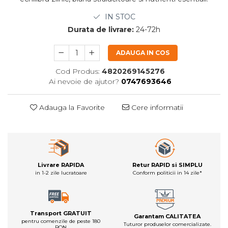
IN STOC
Durata de livrare:
24-72h
ADAUGA IN COS
Cod Produs:
4820269145276
Ai nevoie de ajutor?
0747693646
Adauga la Favorite
Cere informatii
Livrare RAPIDA
Retur RAPID si SIMPLU
in 1-2 zile lucratoare
Conform politicii in 14 zile*
Transport GRATUIT
Garantam CALITATEA
pentru comenzile de peste 180
Tuturor produselor comercializate.
RON