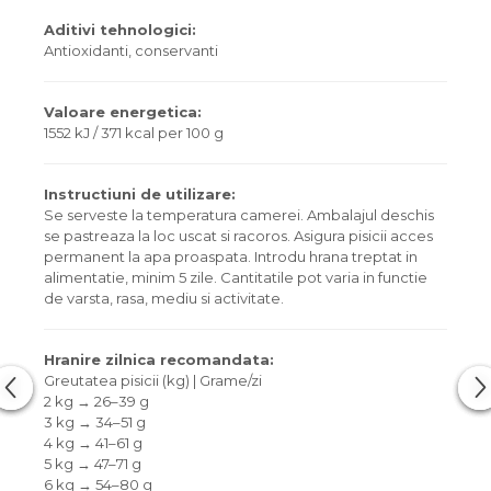
Aditivi tehnologici:
Antioxidanti, conservanti
Valoare energetica:
1552 kJ / 371 kcal per 100 g
Instructiuni de utilizare:
Se serveste la temperatura camerei. Ambalajul deschis
se pastreaza la loc uscat si racoros. Asigura pisicii acces
permanent la apa proaspata. Introdu hrana treptat in
alimentatie, minim 5 zile. Cantitatile pot varia in functie
de varsta, rasa, mediu si activitate.
Hranire zilnica recomandata:
Greutatea pisicii (kg) | Grame/zi
2 kg → 26–39 g
3 kg → 34–51 g
4 kg → 41–61 g
5 kg → 47–71 g
6 kg → 54–80 g