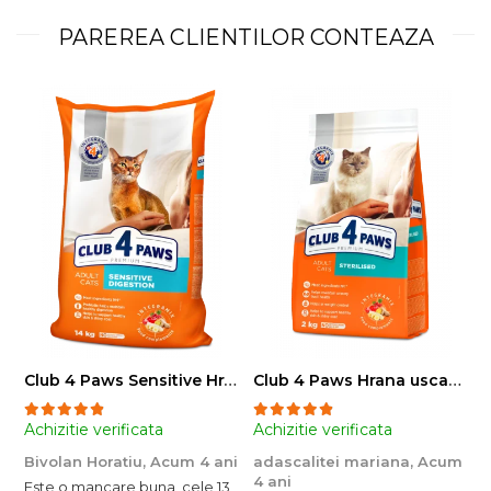
PAREREA CLIENTILOR CONTEAZA
Club 4 Paws Sensitive Hrana uscata pisici adulte, 14kg
Club 4 Paws Hrana uscata pisici sterilizate, 2kg
Achizitie verificata
Achizitie verificata
A
Bivolan Horatiu,
Acum 4 ani
adascalitei mariana,
Acum
a
4 ani
4
Este o mancare buna, cele 13