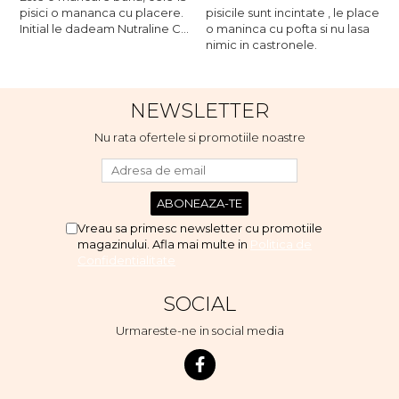
pisici o mananca cu placere.
pisicile sunt incintate , le place
p
Initial le dadeam Nutraline Cat
o maninca cu pofta si nu lasa
o
Indoor, dar de cand s-a
nimic in castronele.
n
scumpuit am incercat 4 paw si
concept for Live pe care o
evita, nu o mananca cu
NEWSLETTER
placere. Eu sunt multumit si
voi continua cu acest brand...
Nu rata ofertele si promotiile noastre
Vreau sa primesc newsletter cu promotiile
magazinului. Afla mai multe in
Politica de
Confidentialitate
SOCIAL
Urmareste-ne in social media