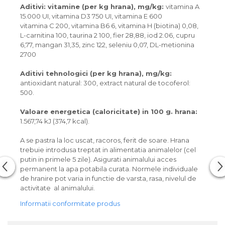
Aditivi: vitamine (per kg hrana), mg/kg:
vitamina A
15.000 UI, vitamina D3 750 UI, vitamina E 600
vitamina C 200, vitamina B6 6, vitamina H (biotina) 0,08,
L-carnitina 100, taurina 2 100, fier 28,88, iod 2.06, cupru
6,77, mangan 31,35, zinc 122, seleniu 0,07, DL-metionina
2700
Aditivi tehnologici (per kg hrana), mg/kg:
antioxidant natural: 300, extract natural de tocoferol:
500.
Valoare energetica (caloricitate) in 100 g. hrana:
1.567,74 kJ (374,7 kcal).
A se pastra la loc uscat, racoros, ferit de soare. Hrana
trebuie introdusa treptat in alimentatia animalelor (cel
putin in primele 5 zile). Asigurati animalului acces
permanent la apa potabila curata. Normele individuale
de hranire pot varia in functie de varsta, rasa, nivelul de
activitate al animalului.
Informatii conformitate produs