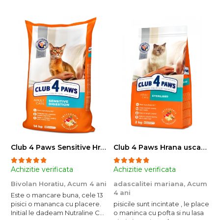
Club 4 Paws Sensitive Hrana uscata pisici adulte, 14kg
Club 4 Paws Hrana uscata pisici sterilizate, 2kg
Achizitie verificata
Achizitie verificata
A
Bivolan Horatiu,
Acum 4 ani
adascalitei mariana,
Acum
a
4 ani
4
Este o mancare buna, cele 13
pisici o mananca cu placere.
pisicile sunt incintate , le place
p
Initial le dadeam Nutraline Cat
o maninca cu pofta si nu lasa
o