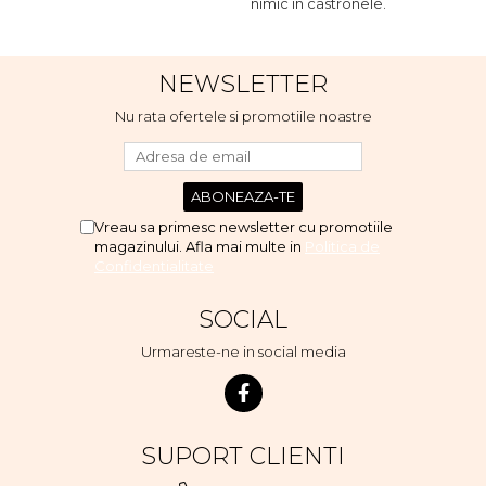
Indoor, dar de cand s-a
nimic in castronele.
n
scumpuit am incercat 4 paw si
concept for Live pe care o
evita, nu o mananca cu
NEWSLETTER
placere. Eu sunt multumit si
voi continua cu acest brand...
Nu rata ofertele si promotiile noastre
Vreau sa primesc newsletter cu promotiile
magazinului. Afla mai multe in
Politica de
Confidentialitate
SOCIAL
Urmareste-ne in social media
SUPORT CLIENTI