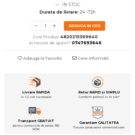
IN STOC
Durata de livrare:
24 -72h
ADAUGA IN COS
Cod Produs:
4820215369640
Ai nevoie de ajutor?
0747693646
Adauga la Favorite
Cere informatii
Livrare RAPIDA
Retur RAPID si SIMPLU
in 1-2 zile lucratoare
Conform politicii in 14 zile*
Transport GRATUIT
Garantam CALITATEA
pentru comenzile de peste 180
Tuturor produselor comercializate.
RON