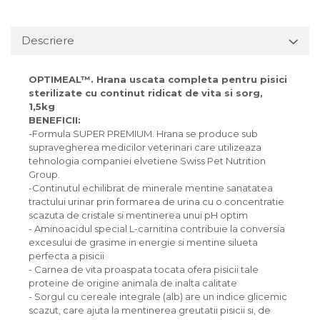
Descriere
OPTIMEAL™. Hrana uscata completa pentru pisici
sterilizate cu continut ridicat de vita si sorg,
1,5kg
BENEFICII:
-Formula SUPER PREMIUM. Hrana se produce sub
supravegherea medicilor veterinari care utilizeaza
tehnologia companiei elvetiene Swiss Pet Nutrition
Group.
-Continutul echilibrat de minerale mentine sanatatea
tractului urinar prin formarea de urina cu o concentratie
scazuta de cristale si mentinerea unui pH optim
- Aminoacidul special L-carnitina contribuie la conversia
excesului de grasime in energie si mentine silueta
perfecta a pisicii
- Carnea de vita proaspata tocata ofera pisicii tale
proteine ​​de origine animala de inalta calitate
- Sorgul cu cereale integrale (alb) are un indice glicemic
scazut, care ajuta la mentinerea greutatii pisicii si, de