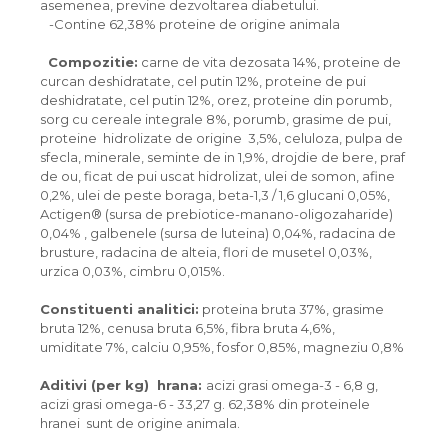
asemenea, previne dezvoltarea diabetului.
-Contine 62,38% proteine de origine ​​animala
Compozitie:
carne de vita dezosata 14%, proteine ​​de
curcan deshidratate, cel putin 12%, proteine ​​de pui
deshidratate, cel putin 12%, orez, proteine ​​din porumb,
sorg cu cereale integrale 8%, porumb, grasime de pui,
proteine ​​ hidrolizate de origine 3,5%, celuloza, pulpa de
sfecla, minerale, seminte de in 1,9%, drojdie de bere, praf
de ou, ficat de pui uscat hidrolizat, ulei de somon, afine
0,2%, ulei de peste boraga, beta-1,3 / 1,6 glucani 0,05%,
Actigen® (sursa de prebiotice-manano-oligozaharide)
0,04% , galbenele (sursa de luteina) 0,04%, radacina de
brusture, radacina de alteia, flori de musetel 0,03%,
urzica 0,03%, cimbru 0,015%.
Constituenti analitici:
proteina ​​bruta 37%, grasime
bruta 12%, cenusa bruta 6,5%, fibra bruta 4,6%,
umiditate 7%, calciu 0,95%, fosfor 0,85%, magneziu 0,8%
Aditivi (per kg) hrana:
acizi grasi omega-3 - 6,8 g,
acizi grasi omega-6 - 33,27 g. 62,38% din proteinele
hranei sunt de origine animala.