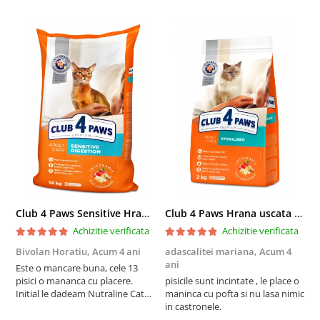
Club 4 Paws Sensitive Hrana uscata pisici adulte, 14kg
Club 4 Paws Hrana uscata pisici sterilizate, 2kg
Achizitie verificata
Achizitie verificata
Bivolan Horatiu,
Acum 4 ani
adascalitei mariana,
Acum 4
a
ani
a
Este o mancare buna, cele 13
pisici o mananca cu placere.
pisicile sunt incintate , le place o
p
Initial le dadeam Nutraline Cat
maninca cu pofta si nu lasa nimic
m
Indoor, dar de cand s-a
in castronele.
i
scumpuit am incercat 4 paw si