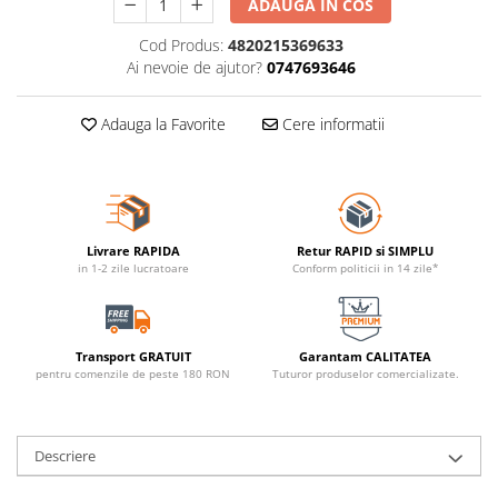
ADAUGA IN COS
Cod Produs:
4820215369633
Ai nevoie de ajutor?
0747693646
Adauga la Favorite
Cere informatii
Livrare RAPIDA
Retur RAPID si SIMPLU
in 1-2 zile lucratoare
Conform politicii in 14 zile*
Transport GRATUIT
Garantam CALITATEA
pentru comenzile de peste 180 RON
Tuturor produselor comercializate.
Descriere