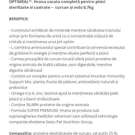
OPTIMEAL™. Hrana uscata completă pentru pisici
sterilizate si castrate
–
curcan şi ovăz 0,7kg
BENEFICII:
- Conținutul echilibrat de minerale menține sănătatea tractului
urinar prin formarea de urină cu o concentrație scăzută de
cristale și menținerea unui pH optim
- L-carnitina aminoacidul special contribuie la conversia excesului
de grăsime în energie și menține silueta perfectă a pisicii
- Carnea proaspătă de curcan tocată oferă pisicii proteine de
origine ​​animala de înaltă calitate, ușor digerabile, mentine
digestia sănătoasă
- Conține un complex pentru a intari sistemul imunitar Immunity
Support Mix, plante, fructe de pădure, antioxidanți naturali și
prebiotice
- Omega-3 și 6, zinc, biotină ajută la menținerea sănătății pielii
pisicii și a blanii strălucitoare
- Conține 56,88% proteine ​​de origine animala
- Formula SUPER PREMIUM. Hrana se produce sub
supravegherea medicilor veterinari care utilizează tehnologia
companiei elvețiene Swiss Pet Nutrition Group.
Compozitia:
proteine deshidratate de curcan, cel puţin 25 %,