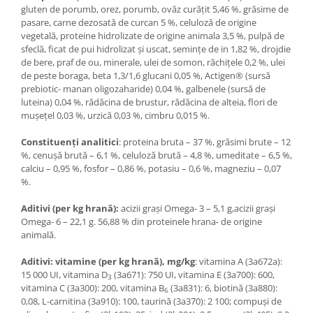
gluten de porumb, orez,
porumb,
ovăz curăţit 5,46 %, grăsime de
pasare,
carne dezosată de curcan 5 %, celuloză de origine
vegetală, proteine hidrolizate de origine animala 3,5 %, pulpă de
sfeclă, ficat de pui hidrolizat şi uscat,
semințe de in 1,82 %,
drojdie
de bere,
praf de ou,
minerale, ulei de somon, răchiţele 0,2 %, ulei
de peste boraga, beta 1,3/1,6 glucani 0,05 %, Actigen® (sursă
prebiotic- manan oligozaharide) 0,04 %,
galbenele (sursă de
luteina) 0,04 %,
rădăcina de brustur, rădăcina de alteia,
flori de
muşeţel 0,03 %, urzică 0,03 %, cimbru 0,015 %.
Constituenţi analitici
: proteina bruta – 37 %, grăsimi brute – 12
%, cenuşă brută – 6,1 %, celuloză brută – 4,8 %, umeditate – 6,5 %,
calciu – 0,95 %, fosfor – 0,86 %, potasiu – 0,6 %, magneziu – 0,07
%.
Aditivi (per
kg
hran
ă
)
:
acizii graşi Omega- 3 – 5,1 g,acizii grași
Omega- 6 – 22,1 g. 56,88 % din proteinele hrana- de origine
animală.
Aditivi
:
vitamine
(
per
kg
hran
ă),
mg
/
kg
: vitamina A (3a672a):
15 000 UI,
vitamina D
(3a671): 750 UI,
vitamina E (3a700): 600,
3
vitamina C (3a300): 200,
vitamina B
(3a831): 6,
biotină (3a880):
6
0,08,
L-carnitina (3a910): 100,
taurină (3a370): 2 100; compuşi de