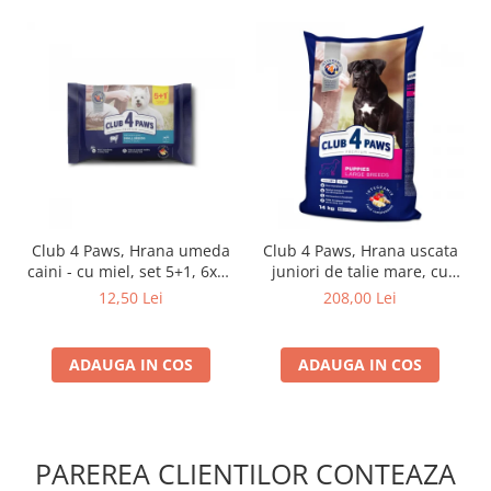
Club 4 Paws, Hrana umeda
Club 4 Paws, Hrana uscata
caini - cu miel, set 5+1, 6x80
juniori de talie mare, cu
g
pui, 14kg
12,50 Lei
208,00 Lei
ADAUGA IN COS
ADAUGA IN COS
PAREREA CLIENTILOR CONTEAZA