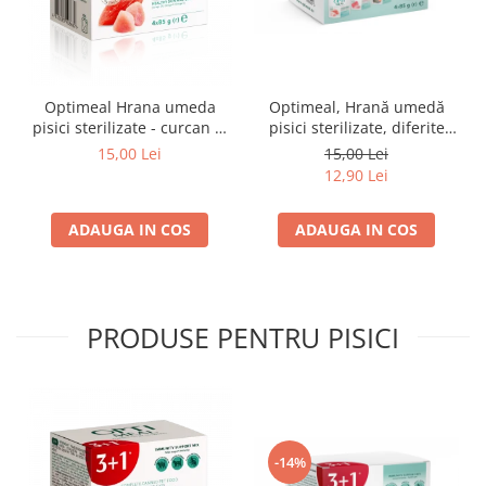
Optimeal Hrana umeda
Optimeal, Hrană umedă
pisici sterilizate - curcan si
pisici sterilizate, diferite
pui in sos, set 3+1,
arome, (3+1), 0.34kg
15,00 Lei
15,00 Lei
4*0,085kg
12,90 Lei
ADAUGA IN COS
ADAUGA IN COS
PRODUSE PENTRU PISICI
-14%