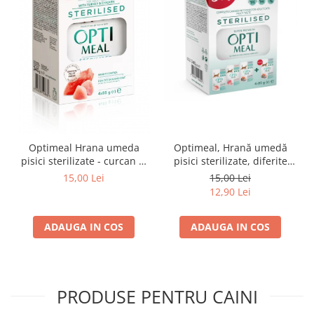
Optimeal Hrana umeda
Optimeal, Hrană umedă
pisici sterilizate - curcan si
pisici sterilizate, diferite
pui in sos, set 3+1,
arome, (3+1), 0.34kg
15,00 Lei
15,00 Lei
4*0,085kg
12,90 Lei
ADAUGA IN COS
ADAUGA IN COS
PRODUSE PENTRU CAINI