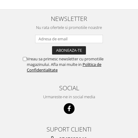
concept for Live pe care o evita,
nu o mananca cu placere. Eu
sunt multumit si voi continua cu
NEWSLETTER
acest brand...
Nu rata ofertele si promotiile noastre
Vreau sa primesc newsletter cu promotiile
magazinului. Afla mai multe in
Politica de
Confidentialitate
SOCIAL
Urmareste-ne in social media
SUPORT CLIENTI