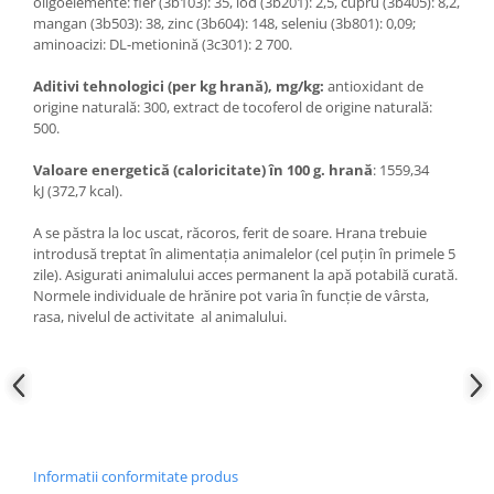
oligoelemente:
fier (3b103): 35, iod (3b201): 2,5,
cupru (3b405): 8,2,
mangan (3b503): 38,
zinc (3b604): 148,
seleniu (3b801): 0,09;
aminoacizi: DL-metionină (3c301): 2 700.
Aditivi tehnologici
(
per
kg
hran
ă)
, mg/kg:
antioxidant de
origine naturală: 300, extract de tocoferol de origine naturală:
500.
Valoare energetică (caloricitate) în 100 g. hrană
: 1559,34
kJ (372,7 kcal).
A se păstra la loc uscat, răcoros, ferit de soare. Hrana trebuie
introdusă treptat în alimentația animalelor (cel puțin în primele 5
zile). Asigurati animalului acces permanent la apă potabilă curată.
Normele individuale de hrănire pot varia în funcție de vârsta,
rasa, nivelul de activitate al animalului.
Informatii conformitate produs