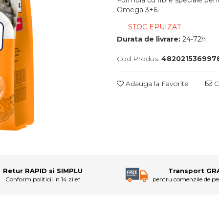
Omega 3+6.
STOC EPUIZAT
Durata de livrare:
24-72h
Cod Produs:
482021536997
Adauga la Favorite
C
Retur RAPID si SIMPLU
Transport GR
Conform politicii in 14 zile*
pentru comenzile de p