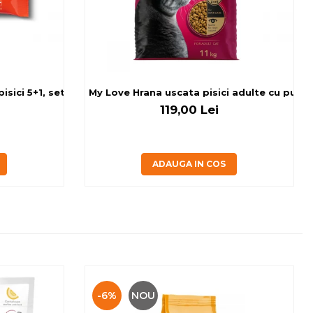
sici 5+1, set 6x80 g
My Love Hrana uscata pisici adulte cu pui, v
119,00 Lei
ADAUGA IN COS
-6%
NOU