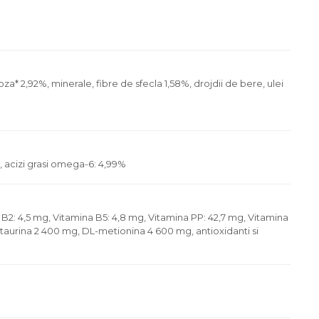
a* 2,92%, minerale, fibre de sfecla 1,58%, drojdii de bere, ulei
%, acizi grasi omega-6: 4,99%
a B2: 4,5 mg, Vitamina B5: 4,8 mg, Vitamina PP: 42,7 mg, Vitamina
g, taurina 2 400 mg, DL-metionina 4 600 mg, antioxidanti si