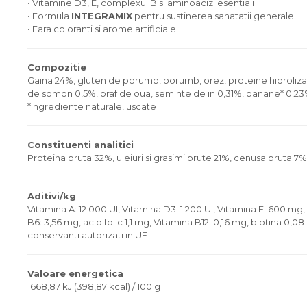
• Vitamine D3, E, complexul B si aminoacizi esentiali
• Formula
INTEGRAMIX
pentru sustinerea sanatatii generale
• Fara coloranti si arome artificiale
Compozitie
Gaina 24%, gluten de porumb, porumb, orez, proteine hidrolizate 
de somon 0,5%, praf de oua, seminte de in 0,31%, banane* 0,23
*Ingrediente naturale, uscate
Constituenti analitici
Proteina bruta 32%, uleiuri si grasimi brute 21%, cenusa bruta 7%
Aditivi/kg
Vitamina A: 12 000 UI, Vitamina D3: 1 200 UI, Vitamina E: 600 mg
B6: 3,56 mg, acid folic 1,1 mg, Vitamina B12: 0,16 mg, biotina 0,0
conservanti autorizati in UE
Valoare energetica
1668,87 kJ (398,87 kcal) / 100 g