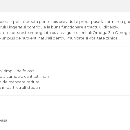
eta, special creata pentru pisicile adulte predispuse la formarea ghe
rului ingerat si contribuie la buna functionare a tractului digestiv.
proteine, si este imbogatita cu acizi grasi esentiali Omega 3 si Omega
n plus de nutrienti naturali pentru imunitate si vitalitate zilnica.
i simplu de folosit
de a cumpara cantitati mari
ofta de mancare redusa
a imparti cu alt stapan
oasa