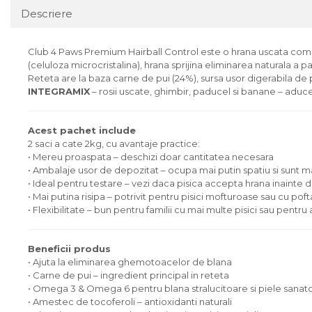
Descriere
Club 4 Paws Premium Hairball Control este o hrana uscata compl
(celuloza microcristalina), hrana sprijina eliminarea naturala a pa
Reteta are la baza carne de pui (24%), sursa usor digerabila de 
INTEGRAMIX
– rosii uscate, ghimbir, paducel si banane – aduce u
Acest pachet include
2 saci a cate 2kg, cu avantaje practice:
• Mereu proaspata – deschizi doar cantitatea necesara
• Ambalaje usor de depozitat – ocupa mai putin spatiu si sunt ma
• Ideal pentru testare – vezi daca pisica accepta hrana inainte 
• Mai putina risipa – potrivit pentru pisici mofturoase sau cu p
• Flexibilitate – bun pentru familii cu mai multe pisici sau pentru 
Beneficii produs
• Ajuta la eliminarea ghemotoacelor de blana
• Carne de pui – ingredient principal in reteta
• Omega 3 & Omega 6 pentru blana stralucitoare si piele sanat
• Amestec de tocoferoli – antioxidanti naturali