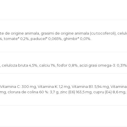
de origine animala, grasimi de origine animala (cu tocoferoli), celuloz
%, tomate* 0,2%, paducel* 0,065%, ghimbir* 0,01%.
, celuloza bruta 4,5%, calciu 1%, fosfor 0,8%, acizi grasi omega-3: 0,31
, Vitamina C: 300 mg, Vitamina K: 1,2 mg, Vitamina B1: 5,94 mg, Vitamin
8 mg, clorura de colina 60 %: 3,7 g, zinc (E6) 163,5 mg, cupru (E4) 8,6 m