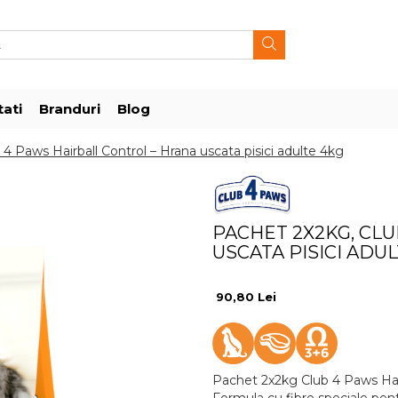
ati
Branduri
Blog
4 Paws Hairball Control – Hrana uscata pisici adulte 4kg
PACHET 2X2KG, CL
USCATA PISICI ADU
90,80 Lei
Pachet 2x2kg Club 4 Paws Hair
Formula cu fibre speciale pen