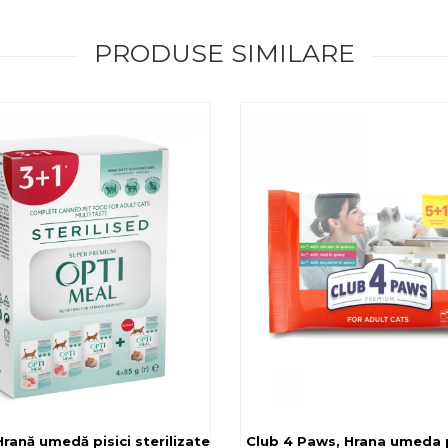
PRODUSE SIMILARE
rilizate - curcan si pui in sos, set 3+1, 4*0,085kg
rană umedă pisici sterilizate, diferite arome, (3+1), 0.34kg
Club 4 Paws, Hrana umeda pi