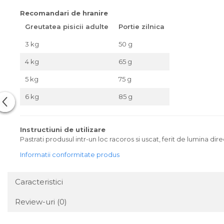
Recomandari de hranire
Greutatea pisicii adulte
Portie zilnica
3 kg
50 g
4 kg
65 g
5 kg
75 g
6 kg
85 g
Instructiuni de utilizare
Pastrati produsul intr-un loc racoros si uscat, ferit de lumina di
Informatii conformitate produs
Caracteristici
Review-uri
(0)