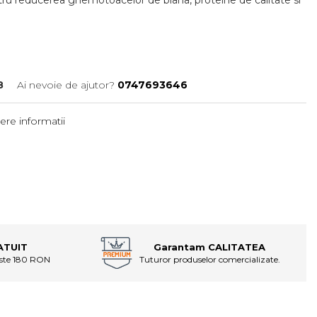
8
Ai nevoie de ajutor?
0747693646
ere informatii
ATUIT
Garantam CALITATEA
este 180 RON
Tuturor produselor comercializate.