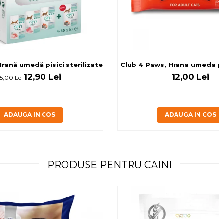
rilizate - curcan si pui in sos, set 3+1, 4*0,085kg
rană umedă pisici sterilizate, diferite arome, (3+1), 0.34kg
Club 4 Paws, Hrana umeda pi
12,90 Lei
12,00 Lei
15,00 Lei
ADAUGA IN COS
ADAUGA IN COS
PRODUSE PENTRU CAINI