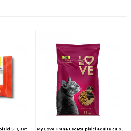
sici 5+1, set 6x80 g
My Love Hrana uscata pisici adulte cu pui, v