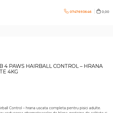
0747693646
0,00
UB 4 PAWS HAIRBALL CONTROL – HRANA
LTE 4KG
ball Control – hrana uscata completa pentru pisici adulte.
tru reducerea ghemotoacelor de blana, proteine de calitate si