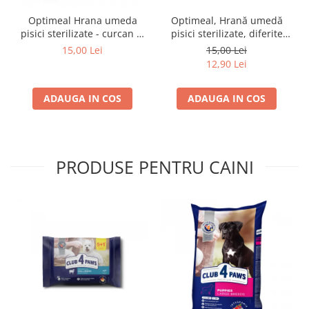
Optimeal Hrana umeda
Optimeal, Hrană umedă
pisici sterilizate - curcan si
pisici sterilizate, diferite
pui in sos, set 3+1,
arome, (3+1), 0.34kg
15,00 Lei
15,00 Lei
4*0,085kg
12,90 Lei
ADAUGA IN COS
ADAUGA IN COS
PRODUSE PENTRU CAINI