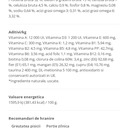
%, celuloza bruta 4,5 %, calciu 0,9 %, fosfor 0,8 %, magneziu 0,08
%, sodiu 0,64 %, acizi grasi omega-3: 0,31 %, acizi grasi omega-6:
3,32 %.
Aditivi/kg
Vitamina A: 12 000 UI, Vitamina D3: 1 200 UI, Vitamina E: 600 mg,
Vitamina C: 300 mg, Vitamina K: 1,2 mg, Vitamina B1: 5,94 mg,
Vitamina B2: 4,5 mg, Vitamina B5: 4,8 mg, Vitamina PP: 42,7mg,
Vitamina B6: 3,56 mg, acid folic 1,1 mg, Vitamina B12: 0,16 mg,
biotina 0,08 mg, clorura de colina 60%: 3,4 g, zinc (E6) 92,68 mg,
fier (E1) 65,1 mg, mangan (E5) 26,32 mg, cupru (E4) 10,76 mg,
taurina 2 400 mg, DL-metionina 5 100 mg, antioxidanti si
conservanti autorizati in UE.
*Ingrediente naturale, uscate.
Valoare energetica
1595,9 kJ (381,43 kcal) / 100 g.
Recomandari de hranire
Greutatea pisicii
Portie zilnica