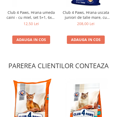
Club 4 Paws, Hrana umeda
Club 4 Paws, Hrana uscata
caini - cu miel, set 5+1, 6x80
juniori de talie mare, cu
g
pui, 14kg
12,50 Lei
208,00 Lei
ADAUGA IN COS
ADAUGA IN COS
PAREREA CLIENTILOR CONTEAZA