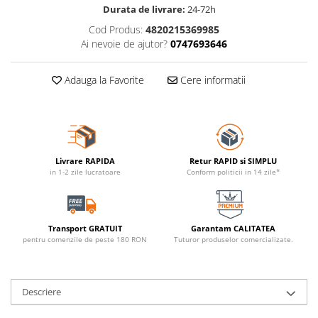
Durata de livrare:
24-72h
Cod Produs:
4820215369985
Ai nevoie de ajutor?
0747693646
Adauga la Favorite
Cere informatii
Livrare RAPIDA
Retur RAPID si SIMPLU
in 1-2 zile lucratoare
Conform politicii in 14 zile*
Transport GRATUIT
Garantam CALITATEA
pentru comenzile de peste 180 RON
Tuturor produselor comercializate.
Descriere