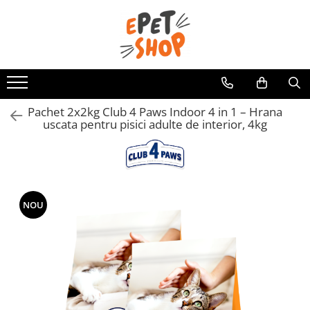
Caini
Pisici
Hrana uscata
Hrana uscata
Hrana umeda
Hrana umeda
Pachet 2x2kg Club 4 Paws Indoor 4 in 1 – Hrana
Recompense
Recompense
uscata pentru pisici adulte de interior, 4kg
Accesorii caini
Asternut igienic
Lese si zgarzi
Accesorii pisici
Jucarii caini
Ansambluri de joaca, sisaluri
Castroane si boluri
Castroane si boluri
NOU
Lese, hamuri si zgarzi