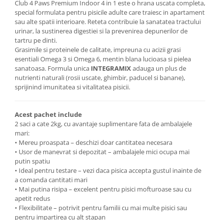
Club 4 Paws Premium Indoor 4 in 1 este o hrana uscata completa,
special formulata pentru pisicile adulte care traiesc in apartament
sau alte spatii interioare. Reteta contribuie la sanatatea tractului
urinar, la sustinerea digestiei si la prevenirea depunerilor de
tartru pe dinti.
Grasimile si proteinele de calitate, impreuna cu acizii grasi
esentiali Omega 3 si Omega 6, mentin blana lucioasa si pielea
sanatoasa. Formula unica
INTEGRAMIX
adauga un plus de
nutrienti naturali (rosii uscate, ghimbir, paducel si banane),
sprijinind imunitatea si vitalitatea pisicii.
Acest pachet include
2 saci a cate 2kg, cu avantaje suplimentare fata de ambalajele
mari:
• Mereu proaspata – deschizi doar cantitatea necesara
• Usor de manevrat si depozitat – ambalajele mici ocupa mai
putin spatiu
• Ideal pentru testare – vezi daca pisica accepta gustul inainte de
a comanda cantitati mari
• Mai putina risipa – excelent pentru pisici mofturoase sau cu
apetit redus
• Flexibilitate – potrivit pentru familii cu mai multe pisici sau
pentru impartirea cu alt stapan