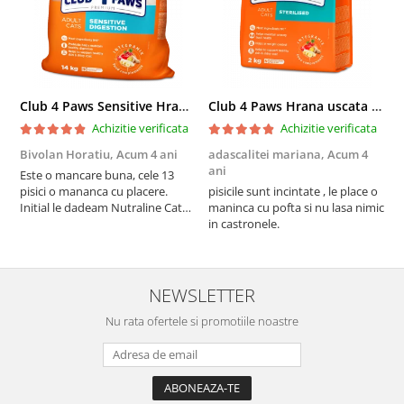
Club 4 Paws Sensitive Hrana uscata pisici adulte, 14kg
Club 4 Paws Hrana uscata pisici sterilizate, 2kg
Achizitie verificata
Achizitie verificata
Bivolan Horatiu,
Acum 4 ani
adascalitei mariana,
Acum 4
a
ani
a
Este o mancare buna, cele 13
pisici o mananca cu placere.
pisicile sunt incintate , le place o
p
Initial le dadeam Nutraline Cat
maninca cu pofta si nu lasa nimic
m
Indoor, dar de cand s-a
in castronele.
i
scumpuit am incercat 4 paw si
concept for Live pe care o evita,
nu o mananca cu placere. Eu
sunt multumit si voi continua cu
NEWSLETTER
acest brand...
Nu rata ofertele si promotiile noastre