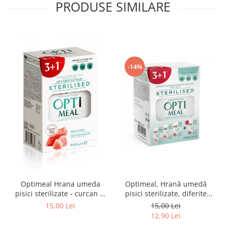
PRODUSE SIMILARE
-14%
Optimeal Hrana umeda
Optimeal, Hrană umedă
pisici sterilizate - curcan si
pisici sterilizate, diferite
pui in sos, set 3+1,
arome, (3+1), 0.34kg
15,00 Lei
15,00 Lei
4*0,085kg
12,90 Lei