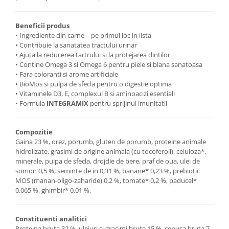
Beneficii produs
• Ingrediente din carne – pe primul loc in lista
• Contribuie la sanatatea tractului urinar
• Ajuta la reducerea tartrului si la protejarea dintilor
• Contine Omega 3 si Omega 6 pentru piele si blana sanatoasa
• Fara coloranti si arome artificiale
• BioMos si pulpa de sfecla pentru o digestie optima
• Vitaminele D3, E, complexul B si aminoacizi esentiali
• Formula
INTEGRAMIX
pentru sprijinul imunitatii
Compozitie
Gaina 23 %, orez, porumb, gluten de porumb, proteine animale
hidrolizate, grasimi de origine animala (cu tocoferoli), celuloza*,
minerale, pulpa de sfecla, drojdie de bere, praf de oua, ulei de
somon 0,5 %, seminte de in 0,31 %, banane* 0,23 %, prebiotic
MOS (manan-oligo-zaharide) 0,2 %, tomate* 0,2 %, paducel*
0,065 %, ghimbir* 0,01 %.
Constituenti analitici
Proteina bruta 32 %, uleiuri si grasimi brute 15 %, cenusa bruta 7