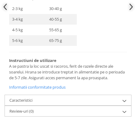
2-3 kg
30-40 g
3-4 kg
40-55 g
4-5 kg
55-65 g
5-6 kg
65-75 g
Instructiuni de utilizare
A se pastra la loc uscat si racoros, ferit de razele directe ale
soarelui. Hrana se introduce treptat in alimentatie pe o perioada
de 5-7 zile. Asigurati acces permanent la apa proaspata.
Informatii conformitate produs
Caracteristici
Review-uri
(0)