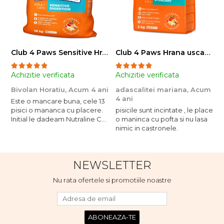
Club 4 Paws Sensitive Hrana uscata pisici adulte, 14kg
Club 4 Paws Hrana uscata pisici sterilizate, 2kg
Achizitie verificata
Achizitie verificata
A
Bivolan Horatiu,
Acum 4 ani
adascalitei mariana,
Acum
a
4 ani
4
Este o mancare buna, cele 13
pisici o mananca cu placere.
pisicile sunt incintate , le place
p
Initial le dadeam Nutraline Cat
o maninca cu pofta si nu lasa
o
Indoor, dar de cand s-a
nimic in castronele.
n
scumpuit am incercat 4 paw si
concept for Live pe care o
evita, nu o mananca cu
NEWSLETTER
placere. Eu sunt multumit si
voi continua cu acest brand...
Nu rata ofertele si promotiile noastre