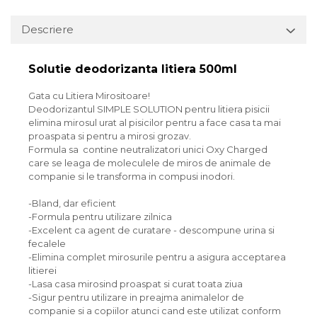
Descriere
Solutie deodorizanta litiera 500ml
Gata cu Litiera Mirositoare!
Deodorizantul SIMPLE SOLUTION pentru litiera pisicii
elimina mirosul urat al pisicilor pentru a face casa ta mai
proaspata si pentru a mirosi grozav.
Formula sa contine neutralizatori unici Oxy Charged
care se leaga de moleculele de miros de animale de
companie si le transforma in compusi inodori.
-Bland, dar eficient
-Formula pentru utilizare zilnica
-Excelent ca agent de curatare - descompune urina si
fecalele
-Elimina complet mirosurile pentru a asigura acceptarea
litierei
-Lasa casa mirosind proaspat si curat toata ziua
-Sigur pentru utilizare in preajma animalelor de
companie si a copiilor atunci cand este utilizat conform