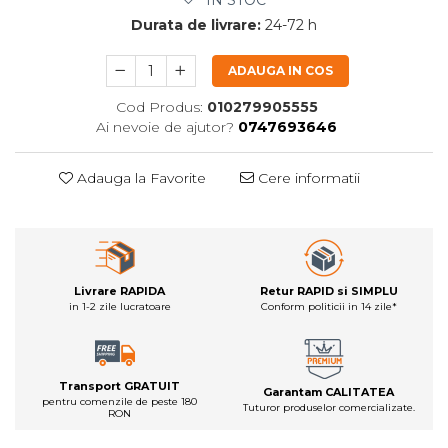
IN STOC
Durata de livrare:
24-72 h
ADAUGA IN COS
Cod Produs:
010279905555
Ai nevoie de ajutor?
0747693646
Adauga la Favorite
Cere informatii
Livrare RAPIDA
Retur RAPID si SIMPLU
in 1-2 zile lucratoare
Conform politicii in 14 zile*
Transport GRATUIT
Garantam CALITATEA
pentru comenzile de peste 180
Tuturor produselor comercializate.
RON