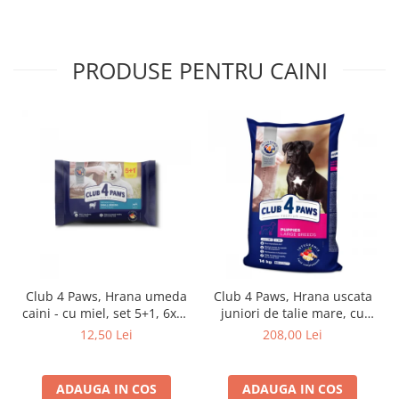
PRODUSE PENTRU CAINI
Club 4 Paws, Hrana umeda
Club 4 Paws, Hrana uscata
caini - cu miel, set 5+1, 6x80
juniori de talie mare, cu
g
pui, 14kg
12,50 Lei
208,00 Lei
ADAUGA IN COS
ADAUGA IN COS