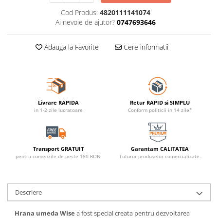
Cod Produs:
4820111141074
Ai nevoie de ajutor?
0747693646
Adauga la Favorite
Cere informatii
Livrare RAPIDA
Retur RAPID si SIMPLU
in 1-2 zile lucratoare
Conform politicii in 14 zile*
Transport GRATUIT
Garantam CALITATEA
pentru comenzile de peste 180 RON
Tuturor produselor comercializate.
Descriere
Hrana umeda Wise
a fost special creata pentru dezvoltarea