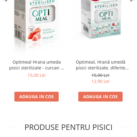
Optimeal Hrana umeda
Optimeal, Hrană umedă
pisici sterilizate - curcan si
pisici sterilizate, diferite
pui in sos, set 3+1,
arome, (3+1), 0.34kg
15,00 Lei
15,00 Lei
4*0,085kg
12,90 Lei
ADAUGA IN COS
ADAUGA IN COS
PRODUSE PENTRU PISICI