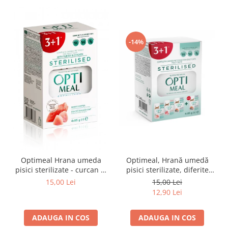
-14%
Optimeal Hrana umeda
Optimeal, Hrană umedă
pisici sterilizate - curcan si
pisici sterilizate, diferite
pui in sos, set 3+1,
arome, (3+1), 0.34kg
15,00 Lei
15,00 Lei
4*0,085kg
12,90 Lei
ADAUGA IN COS
ADAUGA IN COS