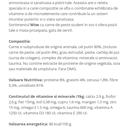
armonioasa si sanatoasa a pisicii tale. Aceasta are o reteta
speciala in a carei compozitie se afla o combinatie echilibrata de
vitamine si de microelemente care contribuie la un sistem
imunitar puternic si o viata sanatoasa.
Sortimentul
Wise
cu carne de peste sculent in sos ii ofera pisicii
tale o masa proaspata, gata de servit.
Compozitie
:
Carne si subproduse de origine animala, cel putin 80%, (inclusiv
carne de peste, cel putin 4%), grau extrudat, peste, cartilaj de pui
(sursa de colagen), complex de vitamine, minerale si aminoacizi,
taurina. Nu contine extracte de proteine de origine vegetala, soia
sau materiale de umplutura. Fara OMG.
Valoare Nutritiva:
proteine 8%, grasimi 4%, cenusa 1,8%, fibre
0,3%, umiditate 81%
Continutul de vitamine si minerale /1kg
: calciu 2,9 g, fosfor
2,6 g, fier 15mg, iod 0,38 mg, cupru 1,6 mg, mangan 1,5 mg, zinc
15 mg, omega-3 1.5 mg, omega-6, taurina 600 mg, vitamina A
1250 UI, vitamina D3 180 UI, vitamina E 290 UI.
Valoarea energetica:
80 kcal/100 g.