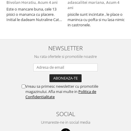
Bivolan Horatiu,
Acum 4 ani
adascalitei mariana,
Acum 4
a
ani
a
Este o mancare buna, cele 13
pisici o mananca cu placere.
pisicile sunt incintate , le place o
p
Initial le dadeam Nutraline Cat
maninca cu pofta si nu lasa nimic
m
Indoor, dar de cand s-a
in castronele.
i
scumpuit am incercat 4 paw si
concept for Live pe care o evita,
nu o mananca cu placere. Eu
sunt multumit si voi continua cu
NEWSLETTER
acest brand...
Nu rata ofertele si promotiile noastre
Vreau sa primesc newsletter cu promotiile
magazinului. Afla mai multe in
Politica de
Confidentialitate
SOCIAL
Urmareste-ne in social media