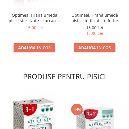
Optimeal Hrana umeda
Optimeal, Hrană umedă
pisici sterilizate - curcan si
pisici sterilizate, diferite
pui in sos, set 3+1,
arome, (3+1), 0.34kg
15,00 Lei
15,00 Lei
4*0,085kg
12,90 Lei
ADAUGA IN COS
ADAUGA IN COS
PRODUSE PENTRU PISICI
-14%