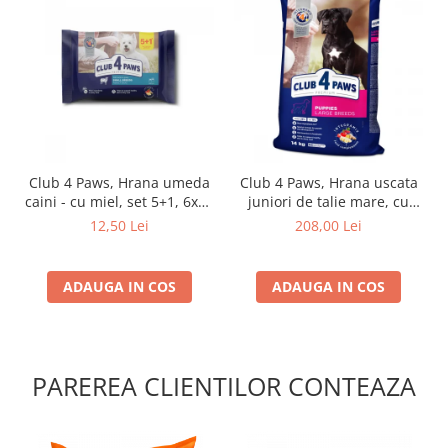
Club 4 Paws, Hrana umeda
Club 4 Paws, Hrana uscata
caini - cu miel, set 5+1, 6x80
juniori de talie mare, cu
g
pui, 14kg
12,50 Lei
208,00 Lei
ADAUGA IN COS
ADAUGA IN COS
PAREREA CLIENTILOR CONTEAZA