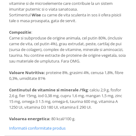
vitamine si de microelemente care contribuie la un sistem
imunitar puternic si o viata sanatoasa.
Sortimentul
Wise
cu carne de vita sculenta in sos ii ofera pisicii
tale o masa proaspata, gata de servit.
Compozitie
:
Carne si subproduse de origine animala, cel putin 80%, (inclusiv
carne de vita, cel putin 4%), grau extrudat, peste, cartilaj de pui
(sursa de colagen), complex de vitamine, minerale si aminoacizi,
taurina. Nu contine extracte de proteine de origine vegetala, soia
sau materiale de umplutura. Fara OMG.
Valoare Nutritiva:
proteine 8%, grasimi 4%, cenusa 1,8%, fibre
0,3%, umiditate 81%
Continutul de vitamine si minerale /1kg
: calciu 2,9 g, fosfor
2,6 g, fier 15mg, iod 0,38 mg, cupru 1,6 mg, mangan 1,5 mg, zinc
15 mg, omega-3 1.5 mg, omega-6, taurina 600 mg, vitamina A
1250 UI, vitamina D3 180 UI, vitamina E 290 UI.
Valoarea energetica:
80 kcal/100 g.
Informatii conformitate produs