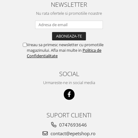
sunt multumit si voi continua cu
NEWSLETTER
acest brand...
Nu rata ofertele si promotiile noastre
Vreau sa primesc newsletter cu promotiile
magazinului. Afla mai multe in
Politica de
Confidentialitate
SOCIAL
Urmareste-ne in social media
SUPORT CLIENTI
0747693646
contact@epetshop.ro