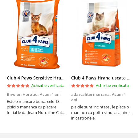
Club 4 Paws Sensitive Hrana uscata pisici adulte, 14kg
Club 4 Paws Hrana uscata pisici sterilizate, 2kg
Achizitie verificata
Achizitie verificata
Bivolan Horatiu,
Acum 4 ani
adascalitei mariana,
Acum 4
a
ani
a
Este o mancare buna, cele 13
pisici o mananca cu placere.
pisicile sunt incintate , le place o
p
Initial le dadeam Nutraline Cat
maninca cu pofta si nu lasa nimic
m
Indoor, dar de cand s-a
in castronele.
i
scumpuit am incercat 4 paw si
concept for Live pe care o evita,
nu o mananca cu placere. Eu