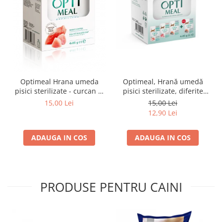
Optimeal Hrana umeda
Optimeal, Hrană umedă
pisici sterilizate - curcan si
pisici sterilizate, diferite
pui in sos, set 3+1,
arome, (3+1), 0.34kg
15,00 Lei
15,00 Lei
4*0,085kg
12,90 Lei
ADAUGA IN COS
ADAUGA IN COS
PRODUSE PENTRU CAINI