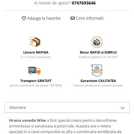
Ai nevoie de ajutor?
0747693646
Adauga la Favorite
Cere informatii
Livrare RAPIDA
Retur RAPID si SIMPLU
in 1-2 zile lucratoare
Conform politicii in 14 zile*
Transport GRATUIT
Garantam CALITATEA
pentru comenzile de peste 180 RON
Tuturor produselor comercializate.
Descriere
Hrana umeda Wise
a fost special creata pentru dezvoltarea
armonioasa si sanatoasa a pisicii tale. Aceasta are o reteta
speciala in a carei compozitie se afla o combinatie echilibrata de