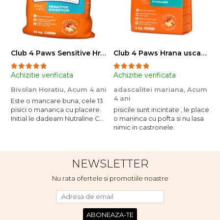
Club 4 Paws Sensitive Hrana uscata pisici adulte, 14kg
Club 4 Paws Hrana uscata pisici sterilizate, 2kg
Achizitie verificata
Achizitie verificata
A
Bivolan Horatiu,
Acum 4 ani
adascalitei mariana,
Acum
a
4 ani
4
Este o mancare buna, cele 13
pisici o mananca cu placere.
pisicile sunt incintate , le place
p
Initial le dadeam Nutraline Cat
o maninca cu pofta si nu lasa
o
Indoor, dar de cand s-a
nimic in castronele.
n
scumpuit am incercat 4 paw si
concept for Live pe care o
evita, nu o mananca cu
NEWSLETTER
placere. Eu sunt multumit si
voi continua cu acest brand...
Nu rata ofertele si promotiile noastre