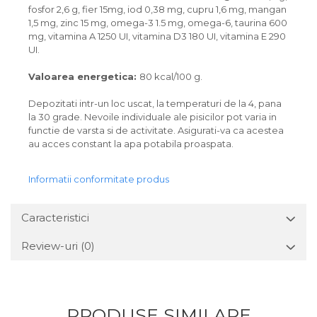
fosfor 2,6 g, fier 15mg, iod 0,38 mg, cupru 1,6 mg, mangan
1,5 mg, zinc 15 mg, omega-3 1.5 mg, omega-6, taurina 600
mg, vitamina A 1250 UI, vitamina D3 180 UI, vitamina E 290
UI.
Valoarea energetica:
80 kcal/100 g.
Depozitati intr-un loc uscat, la temperaturi de la 4, pana
la 30 grade. Nevoile individuale ale pisicilor pot varia in
functie de varsta si de activitate. Asigurati-va ca acestea
au acces constant la apa potabila proaspata.
Informatii conformitate produs
Caracteristici
Review-uri
(0)
PRODUSE SIMILARE