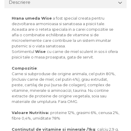
Descriere
Hrana umeda Wise
a fost special creata pentru
dezvoltarea armonioasa si sanatoasa a pisicii tale.
Aceasta are o reteta speciala in a carei compozitie se
afla o combinatie echilibrata de vitamine si de
microelemente care contribuie la un sistem imunitar
puternic si o viata sanatoasa.
Sortimentul
Wise
cu carne de miel sculent in sos ii ofera
pisicii tale o masa proaspata, gata de servit.
Compozitie
:
Carne si subproduse de origine animala, cel putin 80%,
(inclusiv carne de miel, cel putin 4%), grau extrudat,
peste, cartilaj de pui (sursa de colagen), complex de
vitamine, minerale si aminoacizi, taurina. Nu contine
extracte de proteine de origine vegetala, soia sau
materiale de umplutura. Fara OMG.
Valoare Nutritiva:
proteine 12%, grasimi 6%, cenusa 2%,
fibre 0,4%, umiditate 78%
Continutul de vitamine si minerale /1kg
: calciu 2,9 g,