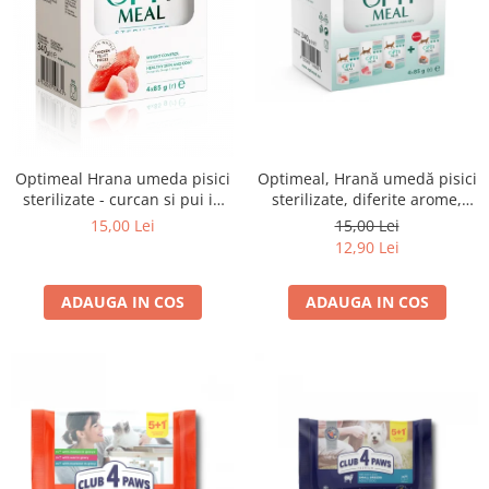
Optimeal Hrana umeda pisici
Optimeal, Hrană umedă pisici
sterilizate - curcan si pui in
sterilizate, diferite arome,
sos, set 3+1, 4*0,085kg
(3+1), 0.34kg
15,00 Lei
15,00 Lei
12,90 Lei
ADAUGA IN COS
ADAUGA IN COS