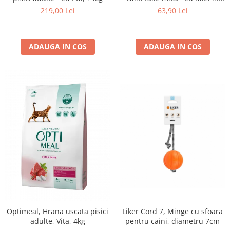
sos, set 24*100g
219,00 Lei
63,90 Lei
ADAUGA IN COS
ADAUGA IN COS
Optimeal, Hrana uscata pisici
Liker Cord 7, Minge cu sfoara
adulte, Vita, 4kg
pentru caini, diametru 7cm