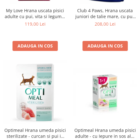
My Love Hrana uscata pisici
Club 4 Paws, Hrana uscata
adulte cu pui, vita si legume,
juniori de talie mare, cu pui,
11kg
14kg
119,00 Lei
208,00 Lei
ADAUGA IN COS
ADAUGA IN COS
Optimeal Hrana umeda pisici
Optimeal Hrana umeda pisici
adulte - cu Iepure in sos alb,
sterilizate - curcan si pui in