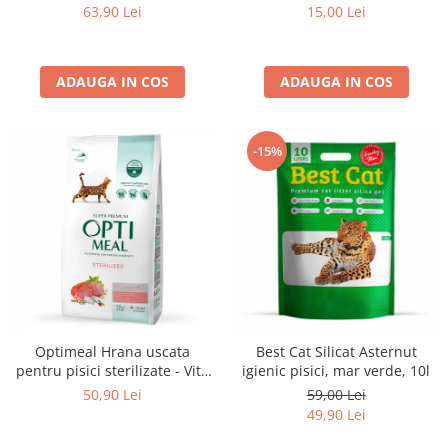
set 3+1, 4*0,085kg
sos, set 12*0,085kg
15,00 Lei
63,90 Lei
ADAUGA IN COS
ADAUGA IN COS
-15%
Optimeal Hrana uscata
Best Cat Silicat Asternut
pentru pisici sterilizate - Vita
igienic pisici, mar verde, 10l
si Sorg, 1,5kg
50,90 Lei
59,00 Lei
49,90 Lei