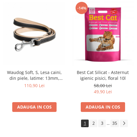
-14%
Waudog Soft, S, Lesa caini,
Best Cat Silicat - Asternut
din piele, latime: 13mm,
igienic pisici, floral 10l
lungime: 122cm,negru
110,90 Lei
58,00 Lei
49,90 Lei
ADAUGA IN COS
ADAUGA IN COS
1
2
3
35
...