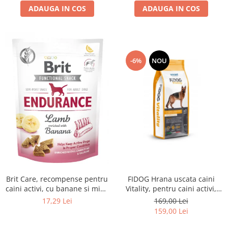
ADAUGA IN COS
ADAUGA IN COS
-6%
NOU
FIDOG Hrana uscata caini
Brit Care, recompense pentru
Vitality, pentru caini activi,
caini activi, cu banane si miel,
20kg
0.15kg
169,00 Lei
17,29 Lei
159,00 Lei