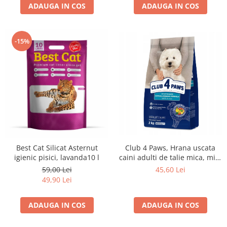
ADAUGA IN COS
ADAUGA IN COS
-15%
Club 4 Paws, Hrana uscata
Best Cat Silicat Asternut
caini adulti de talie mica, miel
igienic pisici, lavanda10 l
si orez, 2kg
45,60 Lei
59,00 Lei
49,90 Lei
ADAUGA IN COS
ADAUGA IN COS