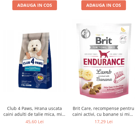
ADAUGA IN COS
ADAUGA IN COS
Club 4 Paws, Hrana uscata
Brit Care, recompense pentru
caini adulti de talie mica, miel
caini activi, cu banane si miel,
si orez, 2kg
0.15kg
45,60 Lei
17,29 Lei