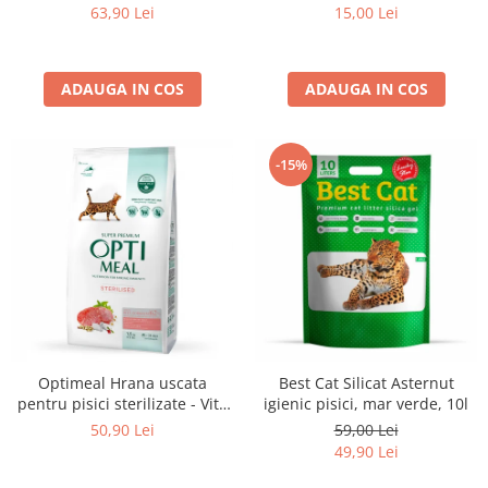
set 3+1, 4*0,085kg
sos, set 12*0,085kg
15,00 Lei
63,90 Lei
ADAUGA IN COS
ADAUGA IN COS
-15%
Optimeal Hrana uscata
Best Cat Silicat Asternut
pentru pisici sterilizate - Vita
igienic pisici, mar verde, 10l
si Sorg, 1,5kg
50,90 Lei
59,00 Lei
49,90 Lei