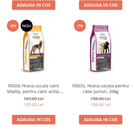
ADAUGA IN COS
ADAUGA IN COS
-6%
NOU
-7%
FIDOG Hrana uscata caini
FIDOG, Hrana uscata pentru
Vitality, pentru caini activi,
catei Juniori, 20kg
20kg
169,00 Lei
198,00 Lei
159,00 Lei
184,00 Lei
ADAUGA IN COS
ADAUGA IN COS