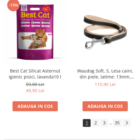
-15%
Waudog Soft, S, Lesa caini,
Best Cat Silicat Asternut
din piele, latime: 13mm,
igienic pisici, lavanda10 l
lungime: 122cm,negru
110,90 Lei
59,00 Lei
49,90 Lei
ADAUGA IN COS
ADAUGA IN COS
1
2
3
35
...