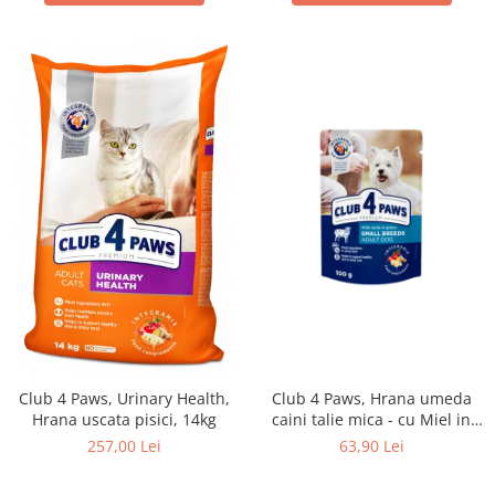
Club 4 Paws, Urinary Health,
Club 4 Paws, Hrana umeda
Hrana uscata pisici, 14kg
caini talie mica - cu Miel in
sos, set 24*100g
257,00 Lei
63,90 Lei