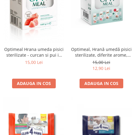
Optimeal Hrana umeda pisici
Optimeal, Hrană umedă pisici
sterilizate - curcan si pui in
sterilizate, diferite arome,
sos, set 3+1, 4*0,085kg
(3+1), 0.34kg
15,00 Lei
15,00 Lei
12,90 Lei
ADAUGA IN COS
ADAUGA IN COS