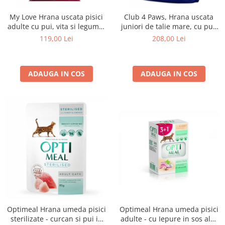
My Love Hrana uscata pisici
Club 4 Paws, Hrana uscata
adulte cu pui, vita si legume,
juniori de talie mare, cu pui,
11kg
14kg
119,00 Lei
208,00 Lei
ADAUGA IN COS
ADAUGA IN COS
Optimeal Hrana umeda pisici
Optimeal Hrana umeda pisici
adulte - cu Iepure in sos alb,
sterilizate - curcan si pui in