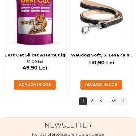
Best Cat Silicat Asternut igienic pisici, lavanda10 l
Waudog Soft, S, Lesa caini, 
59,00 Lei
110,90 Lei
49,90 Lei
ADAUGA IN COS
ADAUGA IN COS
1
2
3
...
35
NEWSLETTER
Nu rata ofertele si promotiile noastre