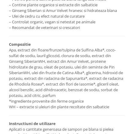
– Contine plante organice si extracte din salbaticie
– Ginseng Siberian si Amur Velvet hranesc si hidrateaza blana
– Ulei de cedru cu efect natural de curatare
– Controlat organic, vegan si netestat pe animale
– Recomandat de veterinari si crescatori
Compozitie
Apa, extract din floare/frunze/tulpina de Sulfina Alba*, coco-
sulfat de sodiu, lauril glicozid, clorura de sodiu, extract din
Ginseng SiberianWH, extract din Amur Velvet, proteine
hidrolizate de grau, oleat de potasiu, ulei din seminte de Pin
SiberianWH, ulei din fructe de Catina Alba*, glicerina, hidroxid de
potasiu, extract din radacina de Sapunarita*, extract de radacina
de Rhodiola Rosea*, extract din flori de Iasomie*, gliceril oleat,
alcool benzilic, acid dihidroacetic, benzoat de sodiu, sorbat de
potasiu, acid citric, parfum
*ingrediente provenite din ferme organice
WH – extracte si uleiuri din plante recoltate din salbaticie
Instructiuni de utilizare
Aplicati o cantitate generoasa de sampon pe blana si pielea