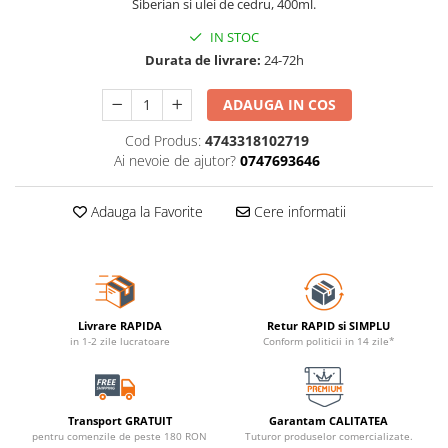
Siberian si ulei de cedru, 400ml.
IN STOC
Durata de livrare:
24-72h
ADAUGA IN COS
Cod Produs:
4743318102719
Ai nevoie de ajutor?
0747693646
Adauga la Favorite
Cere informatii
Livrare RAPIDA
Retur RAPID si SIMPLU
in 1-2 zile lucratoare
Conform politicii in 14 zile*
Transport GRATUIT
Garantam CALITATEA
pentru comenzile de peste 180 RON
Tuturor produselor comercializate.