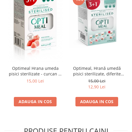
Optimeal Hrana umeda
Optimeal, Hrană umedă
pisici sterilizate - curcan si
pisici sterilizate, diferite
pui in sos, set 3+1,
arome, (3+1), 0.34kg
15,00 Lei
15,00 Lei
4*0,085kg
12,90 Lei
ADAUGA IN COS
ADAUGA IN COS
PRODUSE PENTRU CAINI