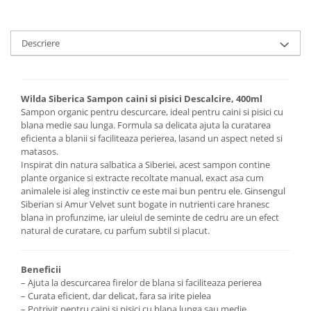
Descriere
Wilda Siberica Sampon caini si pisici Descalcire, 400ml
Sampon organic pentru descurcare, ideal pentru caini si pisici cu
blana medie sau lunga. Formula sa delicata ajuta la curatarea
eficienta a blanii si faciliteaza perierea, lasand un aspect neted si
matasos.
Inspirat din natura salbatica a Siberiei, acest sampon contine
plante organice si extracte recoltate manual, exact asa cum
animalele isi aleg instinctiv ce este mai bun pentru ele. Ginsengul
Siberian si Amur Velvet sunt bogate in nutrienti care hranesc
blana in profunzime, iar uleiul de seminte de cedru are un efect
natural de curatare, cu parfum subtil si placut.
Beneficii
– Ajuta la descurcarea firelor de blana si faciliteaza perierea
– Curata eficient, dar delicat, fara sa irite pielea
– Potrivit pentru caini si pisici cu blana lunga sau medie