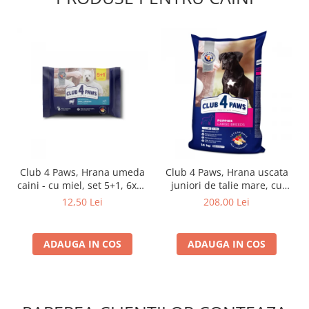
Club 4 Paws, Hrana umeda
Club 4 Paws, Hrana uscata
caini - cu miel, set 5+1, 6x80
juniori de talie mare, cu
g
pui, 14kg
12,50 Lei
208,00 Lei
ADAUGA IN COS
ADAUGA IN COS