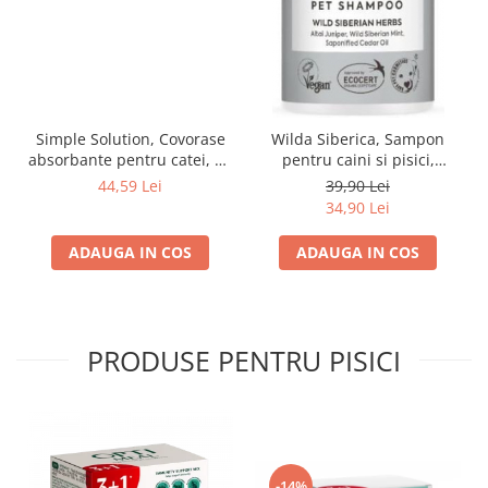
Simple Solution, Covorase
Wilda Siberica, Sampon
absorbante pentru catei, 53
pentru caini si pisici,
x 58cm, 14 buc
antinaparlire, 400 ml
44,59 Lei
39,90 Lei
34,90 Lei
ADAUGA IN COS
ADAUGA IN COS
PRODUSE PENTRU PISICI
-14%