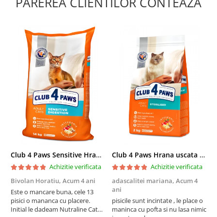
PAREREA CLIENTILOR CONTEAZA
Club 4 Paws Sensitive Hrana uscata pisici adulte, 14kg
Club 4 Paws Hrana uscata pisici sterilizate, 2kg
Achizitie verificata
Achizitie verificata
Bivolan Horatiu,
Acum 4 ani
adascalitei mariana,
Acum 4
a
ani
a
Este o mancare buna, cele 13
pisici o mananca cu placere.
pisicile sunt incintate , le place o
p
Initial le dadeam Nutraline Cat
maninca cu pofta si nu lasa nimic
m