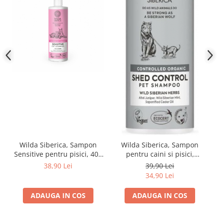
Wilda Siberica, Sampon
Wilda Siberica, Sampon
Sensitive pentru pisici, 400
pentru caini si pisici,
ml
antinaparlire, 400 ml
38,90 Lei
39,90 Lei
34,90 Lei
ADAUGA IN COS
ADAUGA IN COS