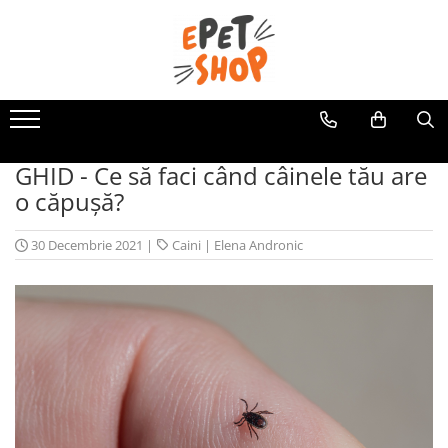
Caini
Pisici
Hrana uscata
Hrana uscata
Hrana umeda
Hrana umeda
GHID - Ce să faci când câinele tău are
Recompense
Recompense
o căpușă?
Accesorii caini
Asternut igienic
Lese si zgarzi
Accesorii pisici
30 Decembrie 2021
|
Caini
|
Elena Andronic
Jucarii caini
Ansambluri de joaca, sisaluri
Castroane si boluri
Castroane si boluri
Lese, hamuri si zgarzi